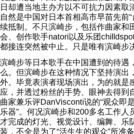
日却遭当地主办方以不可抗力因素取
自然是中国对日本首相高市早苗先前“
续抵制。不只滨崎步，包括作曲家和
会、创作歌手natori以及乐团chillds
都接连突然被中止。只是唯有滨崎步
滨崎步等日本歌手在中国遭到的待遇
么。但滨崎步在这种情况下坚持演出
外。毕竟表演者现场演出，为的就是
应，并透过粉丝的手势、眼神去得到
曲家兼乐评DanVisconti说的“观
乐器”。何况滨崎步和200多名工作
才完成的灯光、视觉设计、编舞、乐
装，不全是为了“活生生的观众”所准