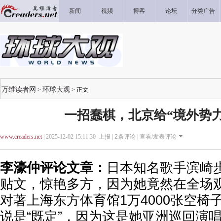
新闻
视频
博客
论坛
分类广告
万维读者网
环球大观
>
> 正文
一招蠢棋，北京给“境外势力
www.creaders.net
| 2025-12-02 15:11:30 上报 |
2
条评论 |
查看/发表评论
李濠仲评论文章：
日本知名歌手滨崎
贴文，惊艳多方，因为她竟然在全场
对著上海东方体育馆1万4000张空椅
说是“既定”，因为这是她亚洲巡回演唱