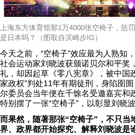
上海东方体育馆那1万4000张空椅子，惩
是日本吗？（图取自滨崎步IG）
今天之前，“空椅子”效应最为人熟知，
社会运动家刘晓波获颁诺贝尔和平奖
礼，却因起草《零八宪章》，被中国政
家政权”判处11年有期徒刑，身陷囹
尔委员会当年便在千馀名受邀嘉宾和
特别摆了一张“空椅子”，以彰显刘晓波
而果然，随著那张“空椅子”，不只当
界、政界都开始探究、解释刘晓波是