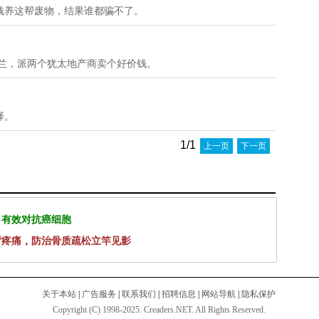
钱养这帮废物，结果谁都骗不了。
克兰，派两个犹太地产商卖个好价钱。
择。
1/1
上一页
下一页
 有效对抗癌细胞
背疼痛，防治骨质疏松立竿见影
关于本站
|
广告服务
|
联系我们
|
招聘信息
|
网站导航
|
隐私保护
Copyright (C) 1998-2025. Creaders.NET. All Rights Reserved.