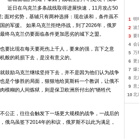
近日在乌克兰多条战线取得进展快速，11月攻占50
公里; 面对劣势，基辅只有两种选择：现在谈和，条件虽不
1
明
的军援。 如果乌克兰拒绝停战，到了2026年，俄罗
2
波
最终乌克兰仍要面临条件更加恶劣的城下之盟。
3
要
4
会
也要比现在每天要死伤上千人，要来的强，言下之意
5
万
机般的耗损下去，是没有意义的。
6
更
7
爆
就鼓励乌克兰继续坚持下去，并不是因为他们认为战争
8
北
也是个惨胜的局面，狠狠地给莫斯科一个教训，让俄不
9
意
肉模糊的人间炼狱，则是保卫欧洲所付出的“牺牲代
10
北
不公正，往往会触发下一场更大规模的战争，一战后的
，俄乌虽签下2014年的和议，俄罗斯不以此为满足，