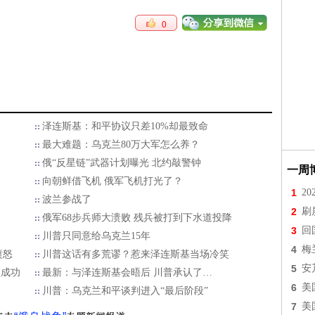
0
泽连斯基：和平协议只差10%却最致命
最大难题：乌克兰80万大军怎么养？
俄“反星链”武器计划曝光 北约敲警钟
一周
向朝鲜借飞机 俄军飞机打光了？
1
2
波兰参战了
2
刷
俄军68步兵师大溃败 残兵被打到下水道投降
3
回
川普只同意给乌克兰15年
4
梅
愤怒
川普这话有多荒谬？惹来泽连斯基当场冷笑
5
安
项成功
最新：与泽连斯基会晤后 川普承认了…
6
美
川普：乌克兰和平谈判进入“最后阶段”
7
美