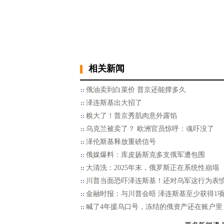
相关新闻
俄油卖到白菜价 普京还能撑多久
泽连斯基出大招了
糗大了！普京秀肌肉意外露馅
乌克兰被卖了？ 欧洲官员惊呼：魂吓没了
泽伦斯基释放重磅信号
俄媒爆料：库皮扬斯克多支俄军遭包围
大清洗：2025年末，俄罗斯正在系统性崩塌
川普当面恐吓泽连斯基！还对乌军这行为表
金融时报：与川普会晤 泽连斯基至少获得1
喊了4年援乌口号，冻结的俄资产还在账户里