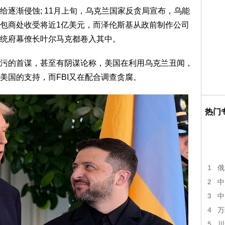
逐渐侵蚀; 11月上旬，乌克兰国家反贪局宣布，乌能
包商处收受将近1亿美元，而泽伦斯基从政前制作公司
统府幕僚长叶尔马克都卷入其中。
污的首谋，甚至有阴谋论称，美国在利用乌克兰丑闻，
美国的支持，而FBI又在配合调查贪腐。
热门
1
俄
2
中
3
中
4
万
5
川