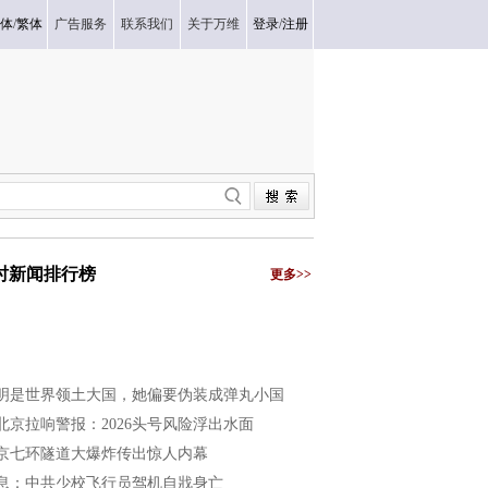
体
/
繁体
广告服务
联系我们
关于万维
登录
/
注册
小时新闻排行榜
更多>>
明是世界领土大国，她偏要伪装成弹丸小国
北京拉响警报：2026头号风险浮出水面
京七环隧道大爆炸传出惊人内幕
息：中共少校飞行员驾机自戕身亡