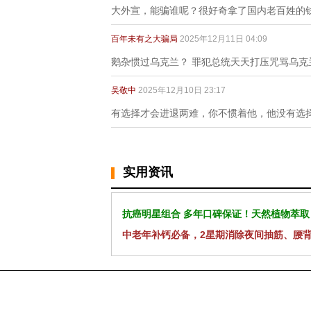
大外宣，能骗谁呢？很好奇拿了国内老百姓的
百年未有之大骗局
2025年12月11日 04:09
鹅杂惯过乌克兰？ 罪犯总统天天打压咒骂乌
吴敬中
2025年12月10日 23:17
有选择才会进退两难，你不惯着他，他没有选
实用资讯
抗癌明星组合 多年口碑保证！天然植物萃取
中老年补钙必备，2星期消除夜间抽筋、腰