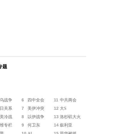
专题
6
11
乌战争
四中全会
中共两会
7
12
日关系
美伊冲突
大S
8
13
美冷战
以伊战争
洛杉矶大火
9
14
维专栏
何卫东
叙利亚
10
15
普
AI
苗华被抓