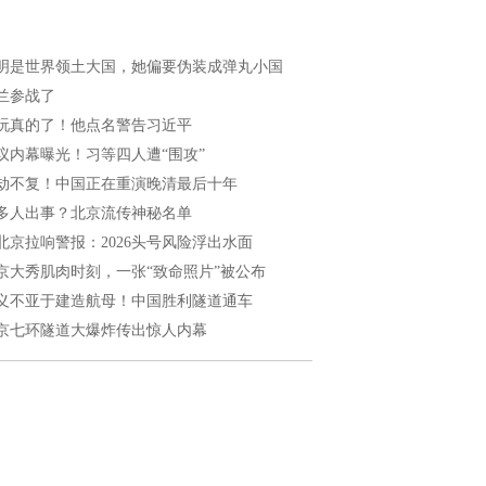
明是世界领土大国，她偏要伪装成弹丸小国
兰参战了
玩真的了！他点名警告习近平
议内幕曝光！习等四人遭“围攻”
劫不复！中国正在重演晚清最后十年
多人出事？北京流传神秘名单
北京拉响警报：2026头号风险浮出水面
京大秀肌肉时刻，一张“致命照片”被公布
义不亚于建造航母！中国胜利隧道通车
京七环隧道大爆炸传出惊人内幕