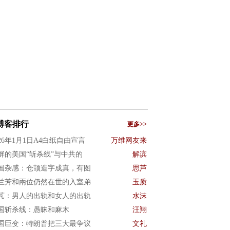
博客排行
更多>>
026年1月1日A4白纸自由宣言
万维网友来
屏的美国“斩杀线”与中共的
解滨
国杂感：仓颉造字成真，有图
思芦
兰芳和兩位仍然在世的入室弟
玉质
芃：男人的出轨和女人的出轨
水沫
国斩杀线：愚昧和麻木
汪翔
国巨变：特朗普把三大最争议
文礼