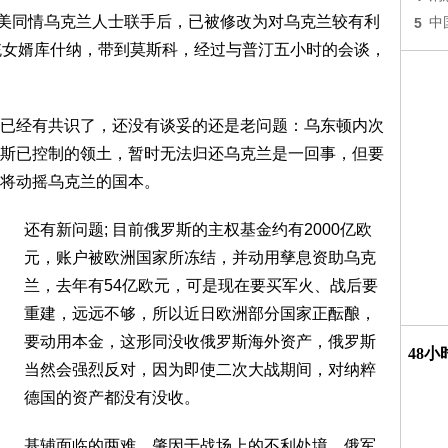
过欧美同情乌克兰人士联手后，已被修改为对乌克兰较有利
5
中
统女婿库什纳，带到莫斯科，经过与普汀五小时的会谈，
已经有共识了，还没有谈妥的还是老问题：乌东顿内次
斯已控制的领土，暂时无法归还乌克兰是一回事，但要
将动摇乌克兰的国本。
还有新问题; 目前俄罗斯的主权基金约有2000亿欧
元，账户被欧洲国家所冻结，并动用孳息资助乌克
兰，去年有54亿欧元，可是现在要买军火、战后要
重建，远远不够，所以近日欧洲部分国家正酝酿，
要动用本金，这形同没收俄罗斯海外资产，俄罗斯
48
当然会强烈反对，因为即使二次大战期间，对纳粹
德国的资产都没有没收。
基辅面临的两难，肇因于战场上的不利处境，俄军