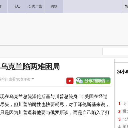
客
论坛
分类广告
购物
简
 乌克兰陷两难困局
24
评论 |
查看/发表评论
现在乌克兰总统泽伦斯基与川普总统身上; 美国在经过
1
明
尽头，但川普的耐性也快要耗尽，对于泽伦斯基来说，
2
爆
只是因为川普逼着他要与俄罗斯谈，而是自己陷入了打
3
北
4
消