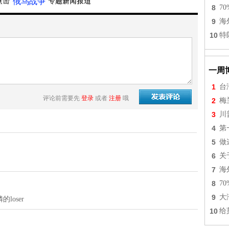
“俄乌战争”
8
7
9
海
10
特
一周
1
台
评论前需要先
登录
或者
注册
哦
2
梅
3
川
4
第
5
做
6
关
7
海
8
7
9
大
oser
10
给