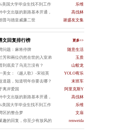
0%美国大学毕业生找不到工作
乐维
外中文出版的新路基本开通，
高伐林
朗普与德皇威廉二世
谢盛友文集
博文回复排行榜
更多>>
湾问题：麻将停牌
随意生活
兰芳和兩位仍然在世的入室弟
玉质
普到底卖了乌克兰没有？
山蛟龙
一美女：《越人歌》-宋祖英
YOLO宥乐
这道题，知道明年你要去哪？
末班车
于离岸爱国
阿里克斯Y
外中文出版的新路基本开通，
高伐林
0%美国大学毕业生找不到工作
乐维
湾区的整合梦
文庙
菓趣的回复，你至少有放风的
renweida