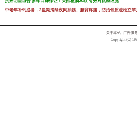
抗癌明星组合 多年口碑保证！天然植物萃取 有效对抗癌细胞
中老年补钙必备，2星期消除夜间抽筋、腰背疼痛，防治骨质疏松立竿
关于本站
|
广告服
Copyright (C) 199