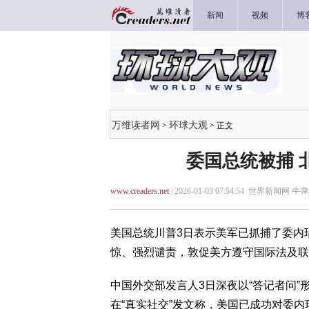
新闻
视频
博
万维读者网
环球大观
>
> 正文
委国总统被捕 
www.creaders.net
| 2026-01-03 07:54:54 世界新闻网 牛弹
美国总统川普3日表示美军已抓捕了委内
惊、强烈谴责，敦促美方遵守国际法及联
中国外交部发言人3日深夜以“答记者问
在“真实社交”发文称，美国已成功对委