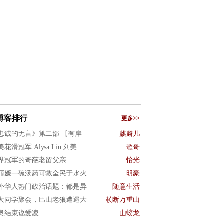
博客排行
更多>>
忠诚的无言》第二部 【有岸
麒麟儿
花滑冠军 Alysa Liu 刘美
歌哥
界冠军的奇葩老留父亲
怡光
丽媛一碗汤药可救全民于水火
明豪
外华人热门政治话题：都是异
随意生活
大同学聚会，巴山老狼遭遇大
横断万重山
奥结束说爱凌
山蛟龙