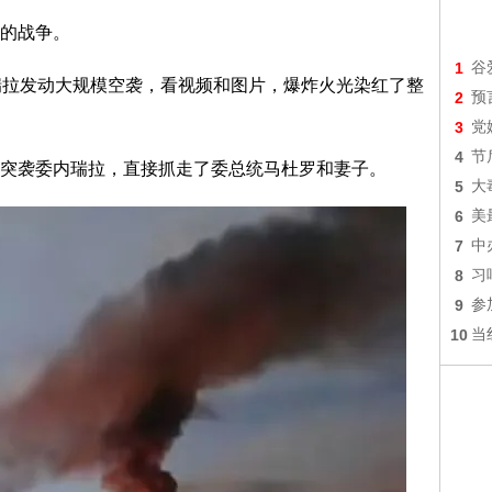
的战争。
1
谷
瑞拉发动大规模空袭，看视频和图片，爆炸火光染红了整
2
预
3
党
4
节
突袭委内瑞拉，直接抓走了委总统马杜罗和妻子。
5
大
6
美
7
中
8
习
9
参
10
当