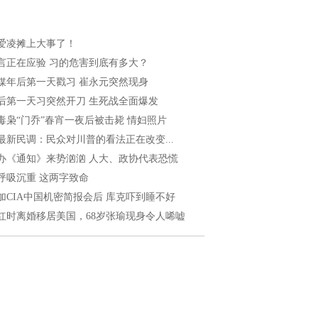
爱凌摊上大事了！
言正在应验 习的危害到底有多大？
媒年后第一天戳习 崔永元突然现身
后第一天习突然开刀 生死战全面爆发
毒枭“门乔”春宵一夜后被击毙 情妇照片
最新民调：民众对川普的看法正在改变...
办《通知》来势汹汹 人大、政协代表恐慌
呼吸沉重 这两字致命
加CIA中国机密简报会后 库克吓到睡不好
红时离婚移居美国，68岁张瑜现身令人唏嘘