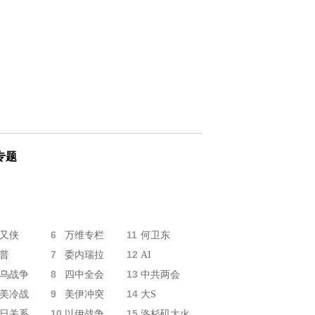
专题
6
11
又侠
万维专栏
何卫东
7
12
普
委内瑞拉
AI
8
13
乌战争
四中全会
中共两会
9
14
美冷战
美伊冲突
大S
10
15
日关系
以伊战争
洛杉矶大火