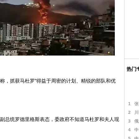
热门
称，抓获马杜罗“得益于周密的计划、精锐的部队和优
1
张
2
川
副总统罗德里格斯表态，委政府不知道马杜罗和夫人现
3
俄
。
4
中
5
中