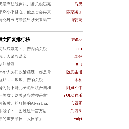
天最高法院判决川普关税违宪
马黑
果邓小平健在，他是否会再来
陈家梁子
捷克外长与希拉里吵架看民主
山蛟龙
博文回复排行榜
更多>>
高法院裁定：川普两类关税，
must
钱：人渣谷爱金
老钱
制的赞歌
0+1
外华人热门政治话题：都是异
随意生活
益贴 ---- 谈谈川普的关税
木桩
普为何不能完全退出联合国和
阿妞不牛
一美女：刘美贤谷爱凌是童年
YOLO宥乐
何被黄川粉狂捧的Alysa Liu,
爪四哥
末段子：一图胜过千言万语
爪四哥
年的重要节日「人日节」
voigt