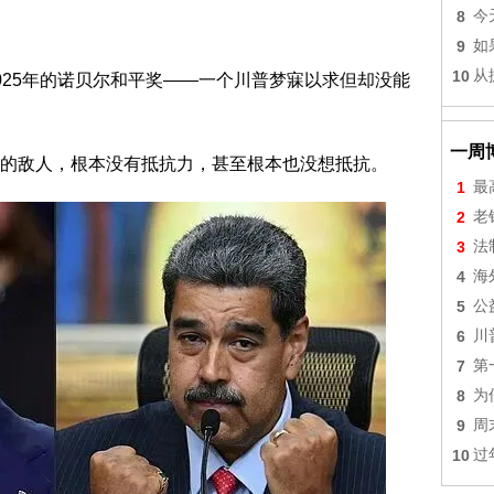
8
今
9
如
10
从
025年的诺贝尔和平奖——一个川普梦寐以求但却没能
一周
的敌人，根本没有抵抗力，甚至根本也没想抵抗。
1
最
2
老
3
法
4
海
5
公
6
川
7
第
8
为
9
周
10
过