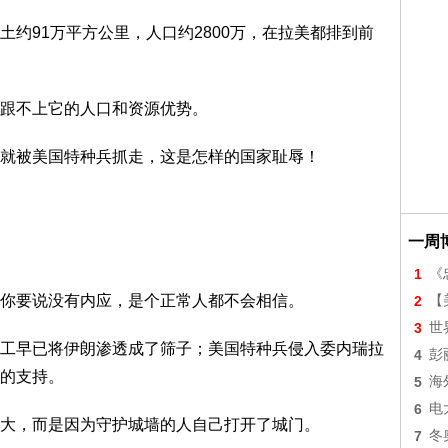
约91万平方公里，人口约2800万，在拉美都排到前
跟不上它的人口和资源优势。
就被美国特种兵抓走，这是怎样的国家耻辱！
一周
1
《
你要说没有内应，是个正常人都不会相信。
2
【美
3
世
工早已将伊朗渗透成了筛子；美国特种兵侵入委内瑞拉
4
彭
的支持。
5
海
6
电
大，而是因为守护城墙的人自己打开了城门。
7
冬