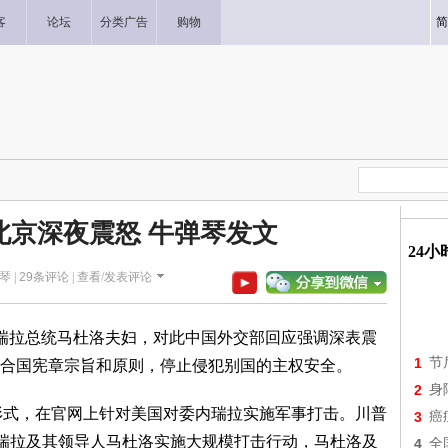
客
论坛
分类广告
购物
简
北京深夜震怒 牛弹琴发文
24
琴 |
29
条评论 |
查看/发表评论
瑞拉总统马杜洛夫妇，对此中国外交部回应强调深表震
1
节
合国宪章宗旨和原则，停止侵犯别国的主权安全。
2
身
”形式，在官网上针对美国对委内瑞拉实施军事打击。川普
3
癌
内瑞拉及其领导人马杜洛实施大规模打击行动，马杜洛及
4
全