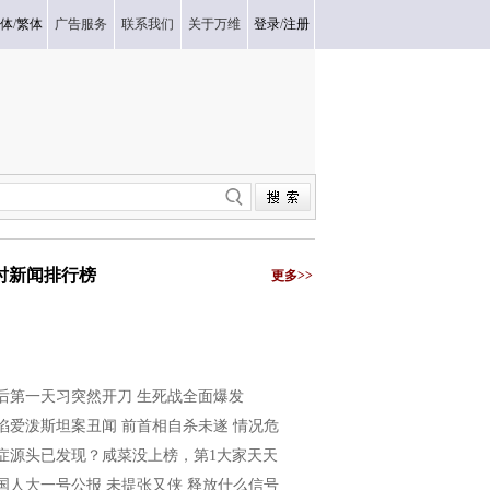
体
/
繁体
广告服务
联系我们
关于万维
登录
/
注册
小时新闻排行榜
更多>>
后第一天习突然开刀 生死战全面爆发
陷爱泼斯坦案丑闻 前首相自杀未遂 情况危
症源头已发现？咸菜没上榜，第1大家天天
国人大一号公报 未提张又侠 释放什么信号