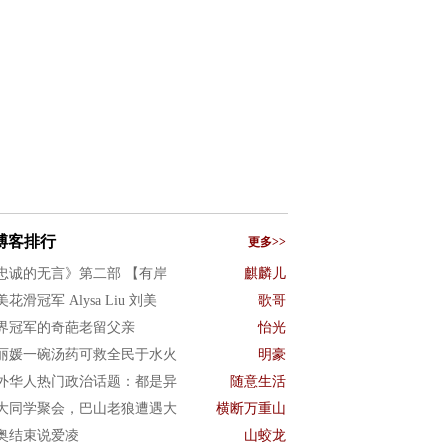
博客排行
更多>>
忠诚的无言》第二部 【有岸
麒麟儿
花滑冠军 Alysa Liu 刘美
歌哥
界冠军的奇葩老留父亲
怡光
丽媛一碗汤药可救全民于水火
明豪
外华人热门政治话题：都是异
随意生活
大同学聚会，巴山老狼遭遇大
横断万重山
奥结束说爱凌
山蛟龙