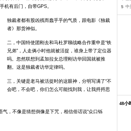
这手机有后门，自带GPS。
5
中
独裁者都有股凶残而蠢乎乎的气质，跟电影《独裁
者》那货神似。
二，中国特使团刚去和马杜罗聊战略合作重申是“铁
兄弟”，人走俩小时他就被活捉，谁身上带了定位器
吗。忽然联想到孟加拉女总理刚访华回国就被推
翻。这是独裁者访华定律吗。
三，关键是老马被活捉时的这眼神，分明写满了“不
会吧，不会吧，你们怎么可能找到我，让我捋捋思
48
那语气，不像是猜想倒像是下咒，相信俗话说“众口铄