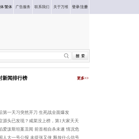
体
/
繁体
广告服务
联系我们
关于万维
登录
/
注册
小时新闻排行榜
更多>>
后第一天习突然开刀 生死战全面爆发
症源头已发现？咸菜没上榜，第1大家天天
陷爱泼斯坦案丑闻 前首相自杀未遂 情况危
国人大一号公报 未提张又侠 释放什么信号