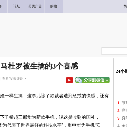
客
论坛
分类广告
购物
简
..马杜罗被生擒的3个喜感
24
|
查看/发表评论
娃一样生擒，这事儿除了独裁者遭到惩戒的快感，还有
1
节
2
癌
下子举起三部华为新款手机，说这是收到的国礼，
3
身
“华为代表了世界最好的科技水平”，重申华为手机“安
4
全