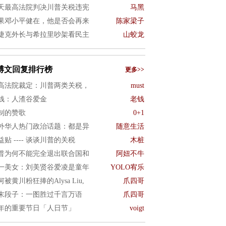
天最高法院判决川普关税违宪
马黑
果邓小平健在，他是否会再来
陈家梁子
捷克外长与希拉里吵架看民主
山蛟龙
博文回复排行榜
更多>>
高法院裁定：川普两类关税，
must
钱：人渣谷爱金
老钱
制的赞歌
0+1
外华人热门政治话题：都是异
随意生活
益贴 ---- 谈谈川普的关税
木桩
普为何不能完全退出联合国和
阿妞不牛
一美女：刘美贤谷爱凌是童年
YOLO宥乐
何被黄川粉狂捧的Alysa Liu,
爪四哥
末段子：一图胜过千言万语
爪四哥
年的重要节日「人日节」
voigt