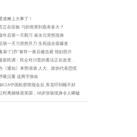
爱凌摊上大事了！
言正在应验 习的危害到底有多大？
媒年后第一天戳习 崔永元突然现身
后第一天习突然开刀 生死战全面爆发
毒枭“门乔”春宵一夜后被击毙 情妇照片
最新民调：民众对川普的看法正在改变...
办《通知》来势汹汹 人大、政协代表恐慌
呼吸沉重 这两字致命
加CIA中国机密简报会后 库克吓到睡不好
红时离婚移居美国，68岁张瑜现身令人唏嘘