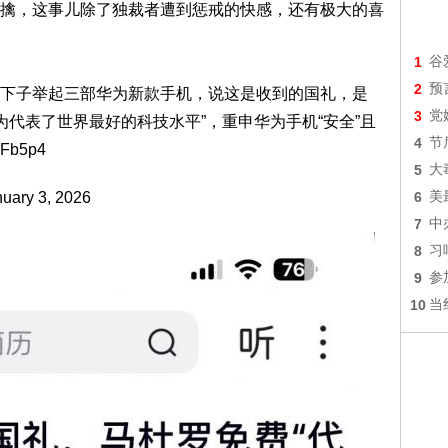
擒，这事儿除了独裁者遭到惩戒的快感，还有极大的喜
1
谷
2
预
下子举起三部华为新款手机，说这是收到的国礼，是
3
党
华为代表了世界最好的科技水平”，重申华为手机“安全”且
4
节
7bFb5p4
5
大
uary 3, 2026
6
美
7
中
8
习
9
参
10
当