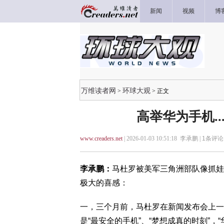
新闻
视频
博
万维读者网
环球大观
>
> 正文
高举华为手机.
www.creaders.net
| 2026-01-03 10:51:18 李承鹏 |
1
条评论 
李承鹏：
马杜罗被美军三角洲部队像抓娃
极大的喜感：
一，三个月前，马杜罗在新闻发布会上一
是“最安全的手机”、“梦想成真的时刻”，