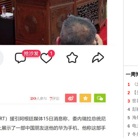
一周
1
《
2
【美
3
世
4
彭
5
海
6
电
7
冬