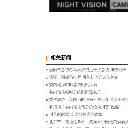
相关新闻
委国代总统称马杜罗仍是合法总统 川普回应
惊曝：强抓马杜罗 川普花了近30亿美金
委内瑞拉临时总统刚刚承诺…
委内瑞拉临时总统刚刚证实了…
委代总统：美国当时说马杜罗已死 给15分钟
有把柄？委内瑞拉代总统沦为川普“傀儡”
川普跃跃欲试 要颠覆这国政权
北京苦：遵循这条件，美允许中国进口委石