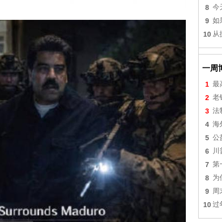
8
今
9
如
10
从
一周
1
最
2
老
3
法
4
海
5
公
6
川
7
第
8
为
9
周
10
过