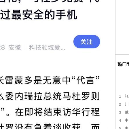
热门
1
张
2
川
3
俄
4
中
5
中