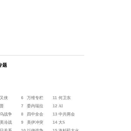
专题
6
11
又侠
万维专栏
何卫东
7
12
普
委内瑞拉
AI
8
13
乌战争
四中全会
中共两会
9
14
美冷战
美伊冲突
大S
10
15
日关系
以伊战争
洛杉矶大火