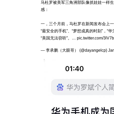
马杜罗被美军三角洲部队像抓娃娃一样生
感：
一，三个月前，马杜罗在新闻发布会上一
“最安全的手机”、“梦想成真的时刻”，“
“美国无法窃听”。…
pic.twitter.com/3lV
— 李承鹏（大眼哥） (@dayangelcp)
Jan