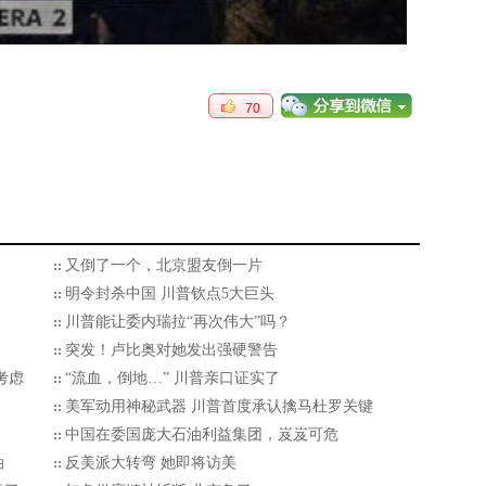
70
又倒了一个，北京盟友倒一片
明令封杀中国 川普钦点5大巨头
川普能让委内瑞拉“再次伟大”吗？
突发！卢比奥对她发出强硬警告
考虑
“流血，倒地…” 川普亲口证实了
美军动用神秘武器 川普首度承认擒马杜罗关键
中国在委国庞大石油利益集团，岌岌可危
油
反美派大转弯 她即将访美