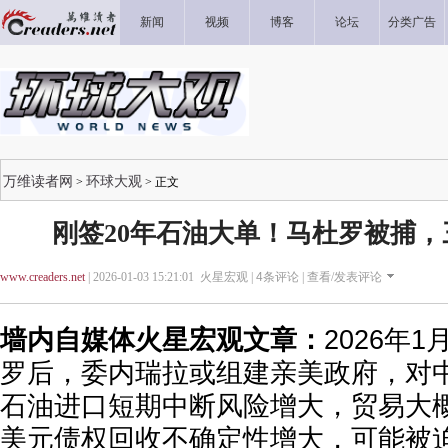
新闻
视频
博客
论坛
分类广告
万维读者网
环球大观
>
> 正文
刚签20年石油大单！马杜罗被捕
www.creaders.net
| 2026-01-03 15:21:01 火星宏观 |
4
条评论 |
查看/发表评论
墙内自媒体火星宏观文章：
2026年
罗后，委内瑞拉或组建亲美政府，对
石油进口短期中断风险增大，贸易大
美元债权回收不确定性增大，可能被