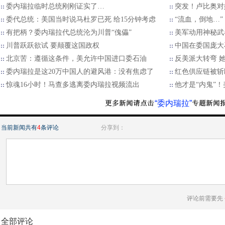
委内瑞拉临时总统刚刚证实了…
突发！卢比奥对
委代总统：美国当时说马杜罗已死 给15分钟考虑
“流血，倒地…”
有把柄？委内瑞拉代总统沦为川普“傀儡”
美军动用神秘武
川普跃跃欲试 要颠覆这国政权
中国在委国庞大
北京苦：遵循这条件，美允许中国进口委石油
反美派大转弯 
委内瑞拉是这20万中国人的避风港：没有焦虑了
红色供应链被斩
惊魂16小时！马查多逃离委内瑞拉视频流出
他才是“内鬼”
“委内瑞拉”
当前新闻共有
4
条评论
分享到：
评论前需要先
全部评论