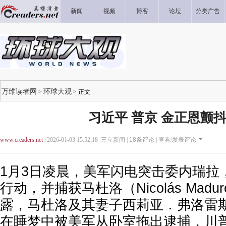
新闻
视频
博客
论坛
分类广告
万维读者网
环球大观
>
> 正文
习近平 普京 金正恩颤
www.creaders.net
| 2026-01-03 15:52:18 三立新闻 |
18
条评论 |
查看/发表评论
1月3日凌晨，美军闪电突击委内瑞拉
行动，并捕获马杜洛（Nicolás Mad
露，马杜洛及其妻子西莉亚．弗洛雷斯（Cil
在睡梦中被美军从卧室拖出逮捕，川