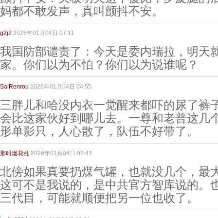
妈都不敢发声，真叫颤抖不安。
g2j2
2026年01月04日 07:11
我国防部谴责了：今天是委内瑞拉，明天
家。你们以为不怕？你们以为说谁呢？
SaiRenrou
2026年01月04日 04:55
三胖儿和哈没内衣一觉醒来都吓的尿了裤
会比这家伙好到哪儿去。一尊和老普这几
形单影只，人心散了，队伍不好带了。
那时烟花乱
2026年01月04日 02:42
北傍如果真要扔煤气罐，也就没几个，最
这可不是我说的，是中共官方智库说的。
三代目，可能就顺便把另一位也收了。