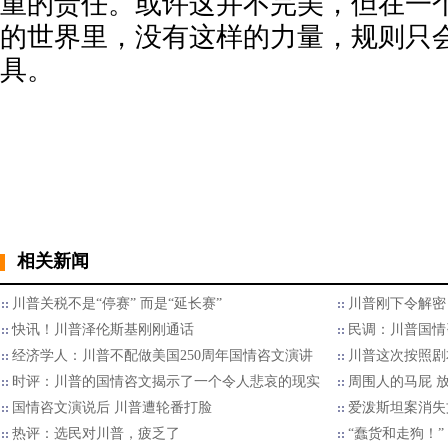
重的责任。或许这并不完美，但在一
的世界里，没有这样的力量，规则只
具。
相关新闻
川普关税不是“停赛” 而是“延长赛”
川普刚下令解密 
快讯！川普泽伦斯基刚刚通话
民调：川普国情
经济学人：川普不配做美国250周年国情咨文演讲
川普这次按照剧
时评：川普的国情咨文揭示了一个令人悲哀的现实
周围人的马屁 
国情咨文演说后 川普遭轮番打脸
爱泼斯坦案消失
热评：选民对川普，疲乏了
“蠢货和走狗！”