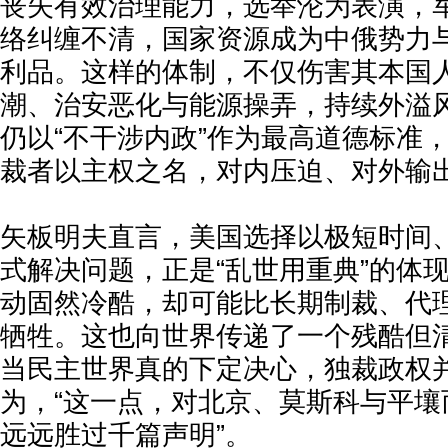
丧失有效治理能力，选举沦为表演，
络纠缠不清，国家资源成为中俄势力
利品。这样的体制，不仅伤害其本国
潮、治安恶化与能源操弄，持续外溢
仍以“不干涉内政”作为最高道德标准
裁者以主权之名，对内压迫、对外输
矢板明夫直言，美国选择以极短时间
式解决问题，正是“乱世用重典”的体
动固然冷酷，却可能比长期制裁、代
牺牲。这也向世界传递了一个残酷但
当民主世界真的下定决心，独裁政权
为，“这一点，对北京、莫斯科与平壤
远远胜过千篇声明”。