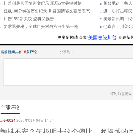
川普创最长国情咨文纪录 现场5大关键时刻
川普承诺：每人
狂飙108分钟破历史纪录 川普国情咨文强硬表态
进一步打击移民
川普15%新关税 恐将又挨告
美最新民调：民
要求退关税，全球巨头对白宫开出第一枪
他直言：川普处
“美国总统川普”
当前新闻共有
18
条评论
分享到：
评论前需要先
全部评论
治评6024
2026年01月04日 14:54
颤抖不安？矢板明夫这个傻比，罗旋腿的