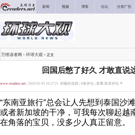
新闻
视频
博客
论坛
分类广告
万维读者网
环球大观
>
> 正文
回国后憋了好久 才敢直说
www.creaders.net
| 2026-01-03 16:27:21 积极的花猫 |
4
条评论 |
查看/发表评论
“东南亚旅行”总会让人先想到泰国沙
或者新加坡的干净，可我每次聊起越
在角落的宝贝，没多少人真正留意。