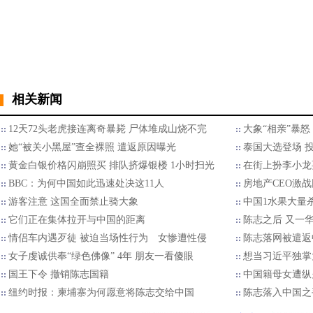
相关新闻
12天72头老虎接连离奇暴毙 尸体堆成山烧不完
大象“相亲”暴
她“被关小黑屋”查全裸照 遣返原因曝光
泰国大选登场 
黄金白银价格闪崩照买 排队挤爆银楼 1小时扫光
在街上扮李小龙
BBC：为何中国如此迅速处决这11人
房地产CEO激
游客注意 这国全面禁止骑大象
中国1水果大量
它们正在集体拉开与中国的距离
陈志之后 又一
情侣车内遇歹徒 被迫当场性行为 女惨遭性侵
陈志落网被遣返
女子虔诚供奉“绿色佛像” 4年 朋友一看傻眼
想当习近平独掌
国王下令 撤销陈志国籍
中国籍母女遭纵
纽约时报：柬埔寨为何愿意将陈志交给中国
陈志落入中国之