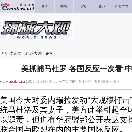
新闻
视频
博客
论坛
分类广告
万维读者网
环球大观
>
> 正文
美抓捕马杜罗 各国反应一次看 
www.creaders.net
| 2026-01-04 17:34:55 一苹新闻网 |
5
条评论 |
查看/发表评论
美国今天对委内瑞拉发动“大规模打击
统马杜洛及其妻子，美方此举引起全
以谴责，但也有华府盟邦公开表达支
联合国与欧盟在内的主要国际反应。