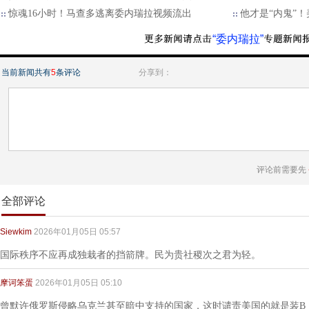
惊魂16小时！马查多逃离委内瑞拉视频流出
他才是“内鬼”
“委内瑞拉”
当前新闻共有
5
条评论
分享到：
评论前需要先
全部评论
Siewkim
2026年01月05日 05:57
国际秩序不应再成独栽者的挡箭牌。民为贵社稷次之君为轻。
摩诃笨蛋
2026年01月05日 05:10
曾默许俄罗斯侵略乌克兰甚至暗中支持的国家，这时谴责美国的就是装B