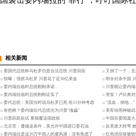
国袭击委内瑞拉的“罪行”，呼吁国际
相关新闻
委国代总统称马杜罗仍是合法总统 川普回应
又倒了一个，北
惊曝：强抓马杜罗 川普花了近30亿美金
明令封杀中国 
委内瑞拉临时总统刚刚承诺…
川普能让委内瑞
委内瑞拉临时总统刚刚证实了…
突发！卢比奥对
委代总统：美国当时说马杜罗已死 给15分钟考虑
“流血，倒地…”
有把柄？委内瑞拉代总统沦为川普“傀儡”
美军动用神秘武
川普跃跃欲试 要颠覆这国政权
中国在委国庞大
北京苦：遵循这条件，美允许中国进口委石油
反美派大转弯 
委内瑞拉是这20万中国人的避风港：没有焦虑了
红色供应链被斩