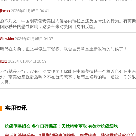
jincao
2026年01月05日 04:41
题不对文，中国明确谴责美国入侵委内瑞拉是违反国际法的行为。有何撕
国际秩序的恶性影响，这会带来对美国自身的反噬。
Siewkim
2026年01月05日 04:37
時代在向前，正义早该压下强权。联合国宪章是重新改写的时候了！
g2j2
2026年01月04日 20:59
不行就是不行，没有什么大便局！你能在中南美扶持一个象以色列在中东
到中南美做坚强后盾吗？不在台海惹事，是苟且馋喘的唯一途径，你的敌
人民。
实用资讯
抗癌明星组合 多年口碑保证！天然植物萃取 有效对抗癌细胞
中老年补钙必备，2星期消除夜间抽筋、腰背疼痛，防治骨质疏松立竿