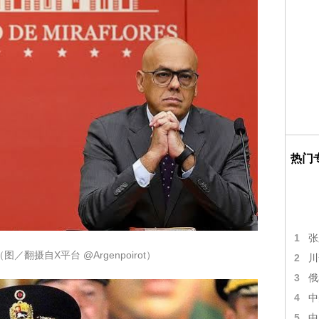
热门
1
张
摄自X平台 @Argenpoirot）
2
川
3
俄
4
中
5
中