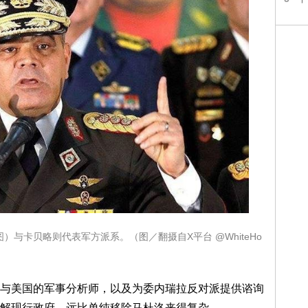
与卡贝略则代表军方派系。（图／翻摄自X平台 @WhiteHo
与美国的军事分析师，以及为委内瑞拉反对派提供谘询
解现行政府，远比单纯移除马杜洛来得复杂。