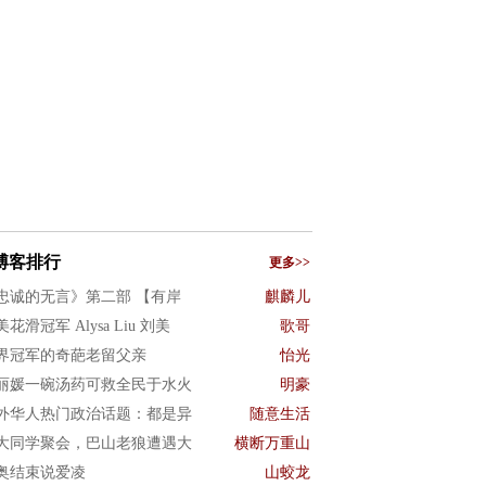
博客排行
更多>>
忠诚的无言》第二部 【有岸
麒麟儿
花滑冠军 Alysa Liu 刘美
歌哥
界冠军的奇葩老留父亲
怡光
丽媛一碗汤药可救全民于水火
明豪
外华人热门政治话题：都是异
随意生活
大同学聚会，巴山老狼遭遇大
横断万重山
奥结束说爱凌
山蛟龙