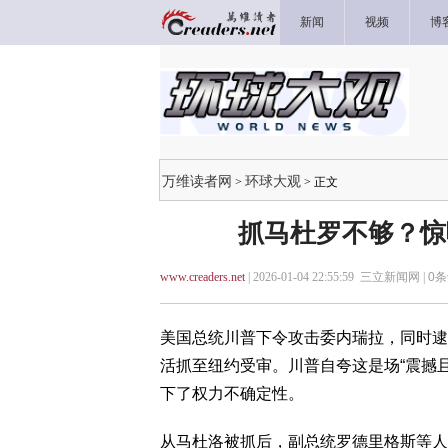
新闻
视频
博
万维读者网
环球大观
>
> 正文
抓马杜罗不够？惊
www.creaders.net
| 2026-01-04 22:55:59 三立新闻网 |
0
条
美国总统川普下令攻击委内瑞拉，同时逮捕委国
活抓至纽约受审。川普自夸这是场“震撼
下了权力不确定性。
从马杜洛被抓后，副总统罗德里格斯等人