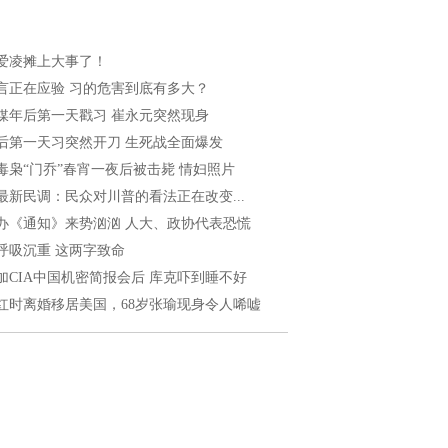
爱凌摊上大事了！
言正在应验 习的危害到底有多大？
媒年后第一天戳习 崔永元突然现身
后第一天习突然开刀 生死战全面爆发
毒枭“门乔”春宵一夜后被击毙 情妇照片
最新民调：民众对川普的看法正在改变...
办《通知》来势汹汹 人大、政协代表恐慌
呼吸沉重 这两字致命
加CIA中国机密简报会后 库克吓到睡不好
红时离婚移居美国，68岁张瑜现身令人唏嘘