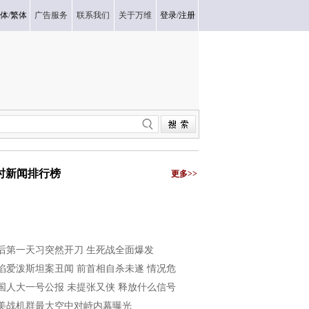
体
/
繁体
广告服务
联系我们
关于万维
登录
/
注册
小时新闻排行榜
更多>>
后第一天习突然开刀 生死战全面爆发
陷爱泼斯坦案丑闻 前首相自杀未遂 情况危
国人大一号公报 未提张又侠 释放什么信号
美战机群最大空中对峙内幕曝光