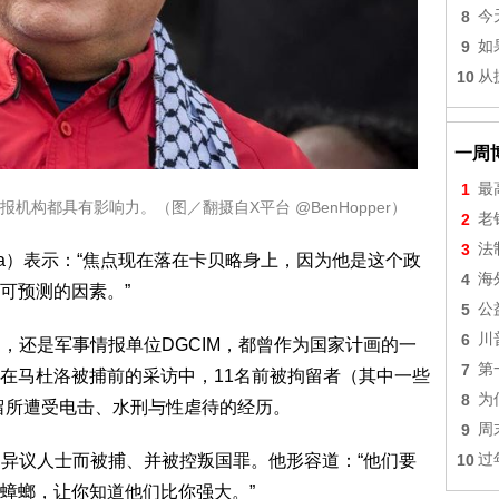
8
今
9
如
10
从
一周
1
最
构都具有影响力。（图／翻摄自X平台 @BenHopper）
2
老
3
法
rcia）表示：“焦点现在落在卡贝略身上，因为他是这个政
4
海
可预测的因素。”
5
公
6
川
N，还是军事情报单位DGCIM，都曾作为国家计画的一
7
第
在马杜洛被捕前的采访中，11名前被拘留者（其中一些
8
为
拘留所遭受电击、水刑与性虐待的经历。
9
周
10
过
触军中异议人士而被捕、并被控叛国罪。他形容道：“他们要
蟑螂，让你知道他们比你强大。”