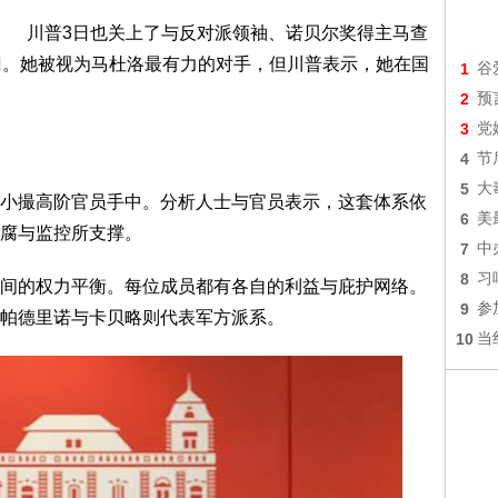
川普3日也关上了与反对派领袖、诺贝尔奖得主马查
）合作的大门。她被视为马杜洛最有力的对手，但川普表示，她在国
1
谷
2
预
3
党
4
节
5
大
小撮高阶官员手中。分析人士与官员表示，这套体系依
6
美
腐与监控所支撑。
7
中
8
习
间的权力平衡。每位成员都有各自的利益与庇护网络。
9
参
帕德里诺与卡贝略则代表军方派系。
10
当