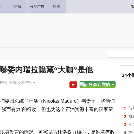
客
论坛
分类广告
购物
简
曝委内瑞拉隐藏“大咖”是他
24
评论 |
查看/发表评论
总统马杜洛（Nicolas Maduro）与妻子，将他们
1
节
且强而有力”的行动，但也为这个石油资源丰富的国家留
2
身
3
全
现身发言的情况，可窥见马杜洛权力核心，是谁掌有政
4
中