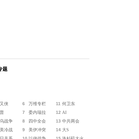
专题
6
11
又侠
万维专栏
何卫东
7
12
普
委内瑞拉
AI
8
13
乌战争
四中全会
中共两会
9
14
美冷战
美伊冲突
大S
10
15
日关系
以伊战争
洛杉矶大火