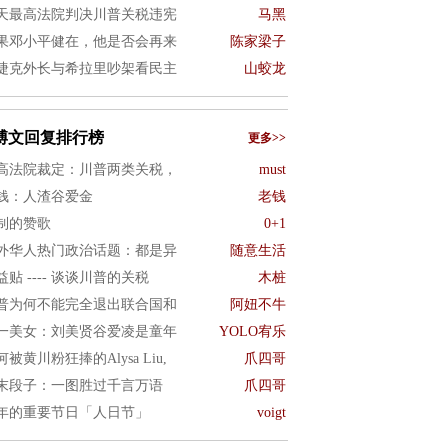
天最高法院判决川普关税违宪
马黑
果邓小平健在，他是否会再来
陈家梁子
捷克外长与希拉里吵架看民主
山蛟龙
博文回复排行榜
更多>>
高法院裁定：川普两类关税，
must
钱：人渣谷爱金
老钱
制的赞歌
0+1
外华人热门政治话题：都是异
随意生活
益贴 ---- 谈谈川普的关税
木桩
普为何不能完全退出联合国和
阿妞不牛
一美女：刘美贤谷爱凌是童年
YOLO宥乐
何被黄川粉狂捧的Alysa Liu,
爪四哥
末段子：一图胜过千言万语
爪四哥
年的重要节日「人日节」
voigt