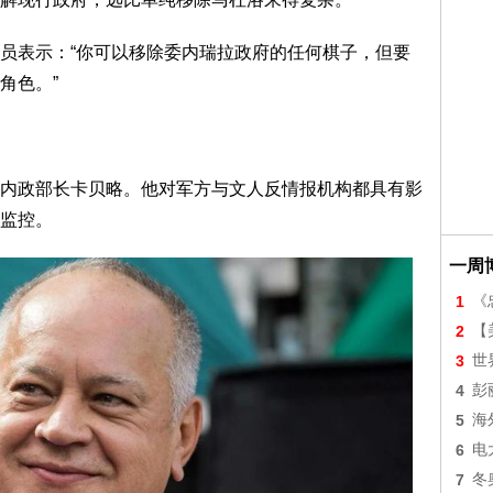
员表示：“你可以移除委内瑞拉政府的任何棋子，但要
角色。”
内政部长卡贝略。他对军方与文人反情报机构都具有影
监控。
一周
1
《
2
【美
3
世
4
彭
5
海
6
电
7
冬