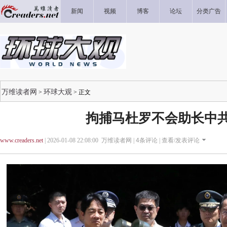
新闻
视频
博客
论坛
分类广告
万维读者网
环球大观
>
> 正文
拘捕马杜罗不会助长中
www.creaders.net
| 2026-01-08 22:08:00 万维读者网 |
4
条评论 |
查看/发表评论