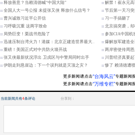
释放善意？当赖清德喊“中国大陆”
解禁！崔永元高
全国人大一号公报 未提张又侠 释放什么信号？
节后第一天习突
曹兴诚致习近平公开信
习一手搞砸了
习呼吸沉重 这两字致命
北京搞突袭，却
局势巨变！栗战书危险了
参加CIA中国
迅速压制台湾火力！港媒：北京正建造世界最大..
爆解放军建造全
重磅！美国正式对中共防火墙开战
两岸密使传周恩
张又侠最新状况浮出 卫戍区与中警局同时出手
川普经济真要起
伊朗走到悬崖边：下一个误判就是灭顶之灾？
惨了 赖清德遭
“台海风云”
“万维专栏”
当前新闻共有
4
条评论
分享到：