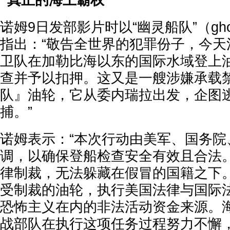
“真正的海上霸权”
诺姆9日发部影片时以“幽灵船队”（ghos
指出：“敬告全世界的犯罪份子，今天
卫队在加勒比海以东的国际水域登上
查并予以扣押。这又是一艘涉嫌承载
队』油轮，它从委内瑞拉出发，企图
捕。”
诺姆表示：“本次行动由美军、国务院
调，以确保登船检查安全有效且合法
律制裁，无法躲藏在假冒的国籍之下
受制裁的油轮，执行美国法律与国际
恐怖主义在内的非法活动资金来源。
战部队在执行这项任务过程努力不懈