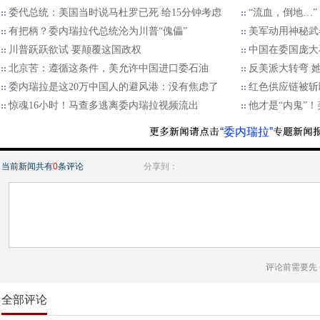
委代总统：美国当时说马杜罗已死 给15分钟考虑
“流血，倒地…”
有把柄？委内瑞拉代总统沦为川普“傀儡”
美军动用神秘武
川普跃跃欲试 要颠覆这国政权
中国在委国庞大
北京苦：遵循这条件，美允许中国进口委石油
反美派大转弯 
委内瑞拉是这20万中国人的避风港：没有焦虑了
红色供应链被斩
惊魂16小时！马查多逃离委内瑞拉视频流出
他才是“内鬼”
“委内瑞拉”
当前新闻共有
0
条评论
分享到：
评论前需要先
全部评论