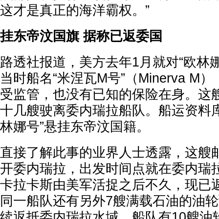
这才是真正的海洋霸权。”
挂东帝汶国旗 据称已返委国
路透社报道，美方去年1月就对“欧林
当时船名“米涅瓦M号”（Minerva 
受监管，也没有已知的保险在身。这
十几艘驶离委内瑞拉船队。船运资料库Eq
林娜号”悬挂东帝汶国籍。
直接了解此事的业界人士透露，这艘
开委内瑞拉，出发时间点就在委内瑞
卡拉卡斯由美军活捉之后不久，现已
同一船队还有另外7艘满载石油的油轮
续返抵委内瑞拉水域。船队有10艘油