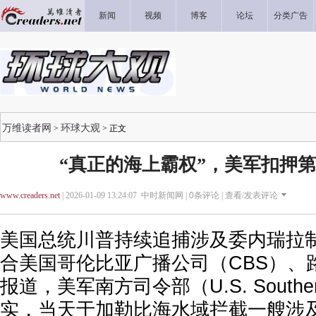
新闻
视频
博客
论坛
分类广告
万维读者网
环球大观
>
> 正文
“真正的海上霸权”，美军扣押第
www.creaders.net
| 2026-01-09 13:24:07 中时新闻网 |
0
条评论 |
查看/发表评论
美国总统川普持续追捕涉及委内瑞拉
合美国哥伦比亚广播公司（CBS）、
报道，美军南方司令部（U.S. Souther
实，当天于加勒比海水域拦截一艘涉