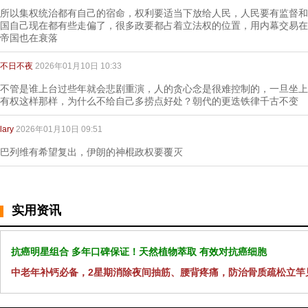
所以集权统治都有自己的宿命，权利要适当下放给人民，人民要有监督和
国自己现在都有些走偏了，很多政要都占着立法权的位置，用内幕交易在
帝国也在衰落
不日不夜
2026年01月10日 10:33
不管是谁上台过些年就会悲剧重演，人的贪心念是很难控制的，一旦坐上
有权这样那样，为什么不给自己多捞点好处？朝代的更迭铁律千古不变
lary
2026年01月10日 09:51
巴列维有希望复出，伊朗的神棍政权要覆灭
实用资讯
抗癌明星组合 多年口碑保证！天然植物萃取 有效对抗癌细胞
中老年补钙必备，2星期消除夜间抽筋、腰背疼痛，防治骨质疏松立竿