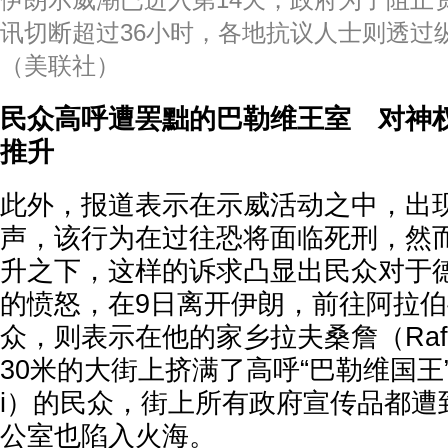
伊朗示威潮已进入第14天，政府为了阻止
讯切断超过36小时，各地抗议人士则透过
（美联社）
民众高呼遭罢黜的巴勒维王室 对神
推升
此外，报道表示在示威活动之中，出
声，该行为在过往恐将面临死刑，然
升之下，这样的诉求凸显出民众对于
的愤怒，在9日离开伊朗，前往阿拉
众，则表示在他的家乡拉夫桑詹（Rafs
30米的大街上挤满了高呼“巴勒维国王”（Pr
i）的民众，街上所有政府宣传品都遭
公室也陷入火海。