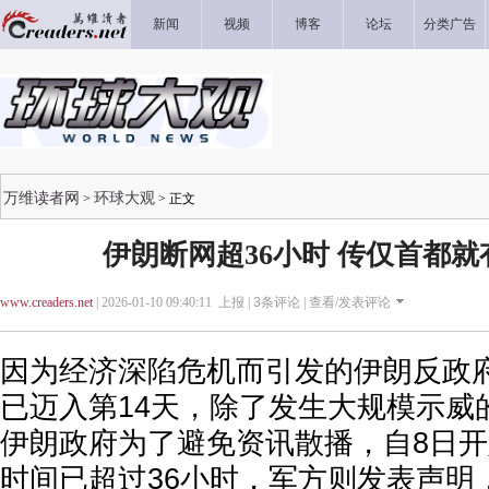
新闻
视频
博客
论坛
分类广告
万维读者网
环球大观
>
> 正文
伊朗断网超36小时 传仅首都就
www.creaders.net
| 2026-01-10 09:40:11 上报 |
3
条评论 |
查看/发表评论
因为经济深陷危机而引发的伊朗反政府
已迈入第14天，除了发生大规模示威
伊朗政府为了避免资讯散播，自8日
时间已超过36小时，军方则发表声明