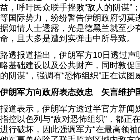
益，呼吁民众联手挫败“敌人的阴谋”
等国际势力，纷纷警告伊朗政府切莫
据知情人士透露，光是德黑兰就至少有
命，且大多是遭到实弹击中所导致。
路透报道指出，伊朗军方10日透过声
略基础建设以及公共财产，同时敦促国
的阴谋”，强调有“恐怖组织”正在试
伊朗军方向政府表态效忠 矢言维护
报道表示，伊朗军方透过半官方新闻
指控以色列与“敌对恐怖组织”，都正
进行破坏，因此强调军方“在最高领袖
他军事单位除了联手监控区域内敌方