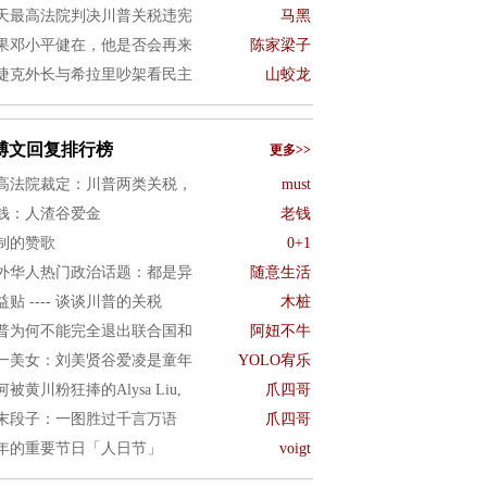
天最高法院判决川普关税违宪
马黑
果邓小平健在，他是否会再来
陈家梁子
捷克外长与希拉里吵架看民主
山蛟龙
博文回复排行榜
更多>>
高法院裁定：川普两类关税，
must
钱：人渣谷爱金
老钱
制的赞歌
0+1
外华人热门政治话题：都是异
随意生活
益贴 ---- 谈谈川普的关税
木桩
普为何不能完全退出联合国和
阿妞不牛
一美女：刘美贤谷爱凌是童年
YOLO宥乐
何被黄川粉狂捧的Alysa Liu,
爪四哥
末段子：一图胜过千言万语
爪四哥
年的重要节日「人日节」
voigt