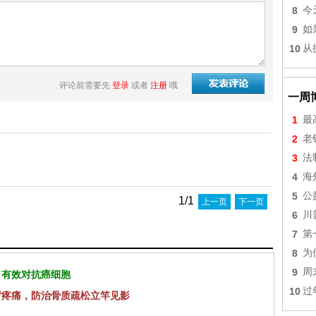
8
今
9
如
10
从
评论前需要先
登录
或者
注册
哦
一周
1
最
2
老
3
法
4
海
5
公
1/1
上一页
下一页
6
川
7
第
8
为
9
周
 有效对抗癌细胞
10
过
背疼痛，防治骨质疏松立竿见影