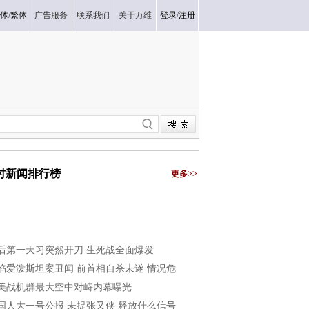
体
/
繁体
广告服务
联系我们
关于万维
登录
/
注册
小时新闻排行榜
更多>>
后第一天习突然开刀 生死战全面爆发
陷爱泼斯坦案丑闻 前首相自杀未遂 情况危
美战机群最大空中对峙内幕曝光
国人大一号公报 未提张又侠 释放什么信号