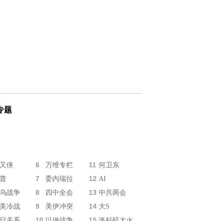
专题
6
11
又侠
万维专栏
何卫东
7
12
普
委内瑞拉
AI
8
13
乌战争
四中全会
中共两会
9
14
美冷战
美伊冲突
大S
10
15
日关系
以伊战争
洛杉矶大火