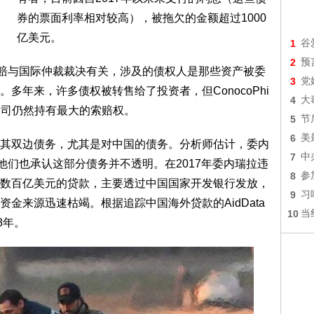
券的票面利率相对较高），被拖欠的金额超过1000
亿美元。
1
谷
2
预
索赔与国际仲裁裁决有关，涉及的债权人是那些资产被委
3
党
多年来，许多债权被转售给了投资者，但ConocoPhi
4
大
金矿业公司仍然持有最大的索赔权。
5
节
6
美
其双边债务，尤其是对中国的债务。分析师估计，委内
7
中
他们也承认这部分债务并不透明。在2017年委内瑞拉违
8
参
数百亿美元的贷款，主要透过中国国家开发银行发放，
9
习
金来源迅速枯竭。根据追踪中国海外贷款的AidData
10
当
8年。