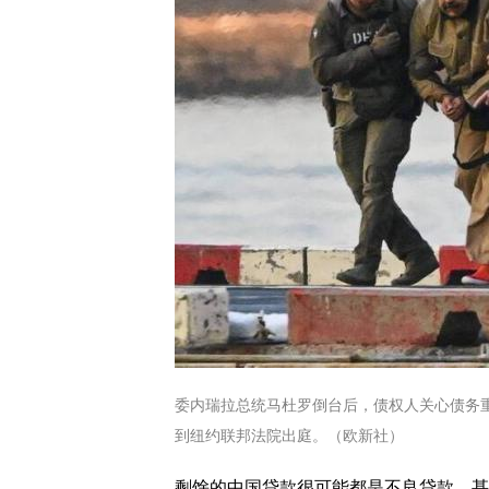
委内瑞拉总统马杜罗倒台后，债权人关心债务
到纽约联邦法院出庭。（欧新社）
剩馀的中国贷款很可能都是不良贷款。甚