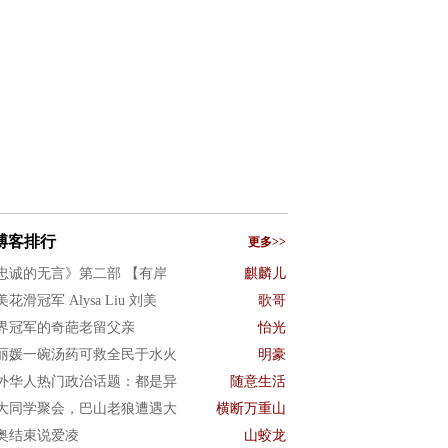
博客排行
更多>>
忠诚的无言》第二部 【有岸
麒麟儿
花滑冠军 Alysa Liu 刘美
歌哥
界冠军的奇葩老留父亲
怡光
丽媛一碗汤药可救全民于水火
明豪
外华人热门政治话题：都是异
随意生活
大同学聚会，巴山老狼遭遇大
横断万重山
奥结束说爱凌
山蛟龙