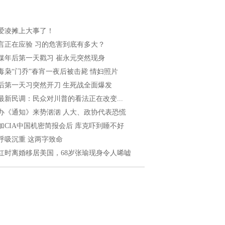
爱凌摊上大事了！
言正在应验 习的危害到底有多大？
媒年后第一天戳习 崔永元突然现身
毒枭“门乔”春宵一夜后被击毙 情妇照片
后第一天习突然开刀 生死战全面爆发
最新民调：民众对川普的看法正在改变...
办《通知》来势汹汹 人大、政协代表恐慌
加CIA中国机密简报会后 库克吓到睡不好
呼吸沉重 这两字致命
红时离婚移居美国，68岁张瑜现身令人唏嘘