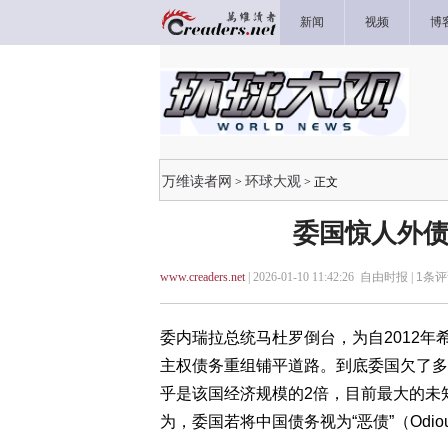
新闻
视频
博
万维读者网
环球大观
>
> 正文
委国惊人外债
www.creaders.net
| 2026-01-10 11:42:26 自由时报 |
1
条评
委内瑞拉总统马杜罗倒台，为自2012
主权债务重组铺平道路。到底委国欠了多
乎是该国经济规模的2倍，目前最大的未
为，委国若将中国债务视为“恶债”（Odio