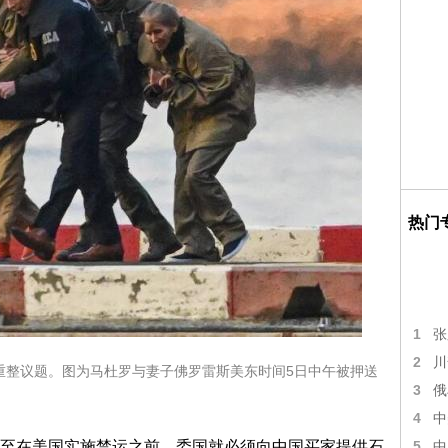
热门
1
张
2
川
重整议题。图为马杜罗与妻子佛罗雷斯美东时间5日中午被押送
3
俄
4
中
至在美国实施禁运之前，委国就必须向中国买家提供石
5
中