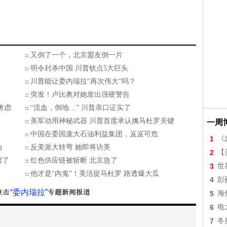
又倒了一个，北京盟友倒一片
明令封杀中国 川普钦点5大巨头
川普能让委内瑞拉“再次伟大”吗？
突发！卢比奥对她发出强硬警告
考虑
“流血，倒地…” 川普亲口证实了
美军动用神秘武器 川普首度承认擒马杜罗关键
一周
中国在委国庞大石油利益集团，岌岌可危
1
《
油
反美派大转弯 她即将访美
2
【美
虑了
红色供应链被斩断 北京急了
3
世
他才是“内鬼”！美活捉马杜罗 路透爆大瓜
4
彭
“委内瑞拉”
5
海
6
电
7
冬