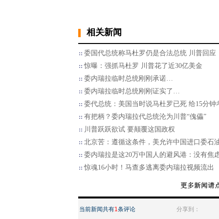
相关新闻
委国代总统称马杜罗仍是合法总统 川普回应
惊曝：强抓马杜罗 川普花了近30亿美金
委内瑞拉临时总统刚刚承诺…
委内瑞拉临时总统刚刚证实了…
委代总统：美国当时说马杜罗已死 给15分钟
有把柄？委内瑞拉代总统沦为川普“傀儡”
川普跃跃欲试 要颠覆这国政权
北京苦：遵循这条件，美允许中国进口委石
委内瑞拉是这20万中国人的避风港：没有焦
惊魂16小时！马查多逃离委内瑞拉视频流出
当前新闻共有
1
条评论
分享到：