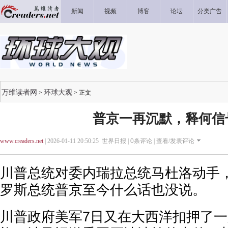
新闻
视频
博客
论坛
分类广告
万维读者网
环球大观
>
> 正文
普京一再沉默，释何信
www.creaders.net
| 2026-01-11 20:50:25 世界日报 |
0
条评论 |
查看/发表评论
川普总统对委内瑞拉总统马杜洛动手
罗斯总统普京至今什么话也没说。
川普政府美军7日又在大西洋扣押了