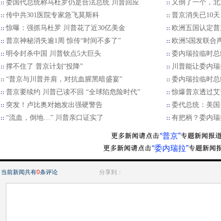
委国代总统称马杜罗仍是合法总统 川普回应
又倒了一个，北
传中共301医院专家急飞莫斯科
普京消失已10
惊曝：强抓马杜罗 川普花了近30亿美金
欧洲五国认定普
普京神秘消失逾1周 惊传“时间不多了”
欧洲5国发联合
明令封杀中国 川普钦点5大巨头
委内瑞拉临时总
撑不住了 普京计划“投降”
川普能让委内瑞
“普京与川普并肩，对抗血腥黑暗盛宴”
委内瑞拉临时总
普京要续约 川普已读不回 “全球陷危险时代”
惊爆普京透过艾
突发！卢比奥对她发出强硬警告
委代总统：美国
“流血，倒地…” 川普亲口证实了
有把柄？委内瑞
“普京”
“委内瑞拉”
当前新闻共有
0
条评论
分享到：