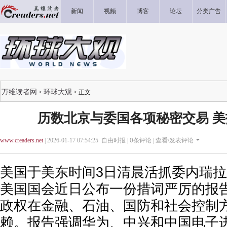
新闻
视频
博客
论坛
分类广告
万维读者网
环球大观
>
> 正文
历数北京与委国各项秘密交易 
www.creaders.net
| 2026-01-17 07:54:25 自由时报 |
0
条评论 |
查看/发表评论
美国于美东时间3日清晨活抓委内瑞
美国国会近日公布一份措词严厉的报
政权在金融、石油、国防和社会控制
赖。报告强调华为、中兴和中国电子进