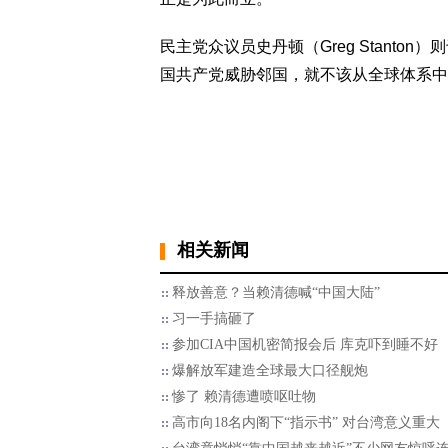
民主党众议员史丹顿（Greg Stanto
国共产党威胁邻国，就不该从全球体系中
相关新闻
释放善意？当赖清德喊“中国大陆”
习一手搞砸了
参加CIA中国机密简报会后 库克吓到睡不好
爆解放军建造全球最大口径舰炮
惨了 赖清德遭喷呕吐物
高市向18名内阁下“指示书” 对台湾意义重大