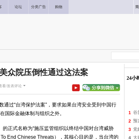
客
论坛
分类广告
购物
简
美众院压倒性通过这法案
24
查看/发表评论
票数通过“台湾保护法案”，要求如果台湾安全受到中国行
1
谷
除在国际金融体制与组织之外。
2
预
n Act）的正式名称为“施压监管组织以终结中国对台湾威胁
3
党
ations To End Chinese Threats），其核心目的是，当台湾的
4
大