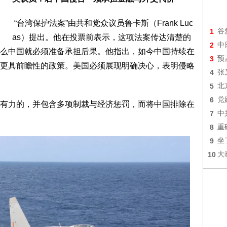
“台湾保护法案”由共和党众议员鲁卡斯（Frank Luc
1
谷
as）提出。他在投票前表示，这项法案传达清楚的
2
中
么中国就必须准备承担后果。他指出，如今中国持续在
3
预
更具前瞻性的政策。美国必须展现明确决心，表明侵略
4
张
5
北
6
党
有力的，并包含多项制裁与经济惩罚，而将中国排除在
7
中
8
重
9
坐
10
大