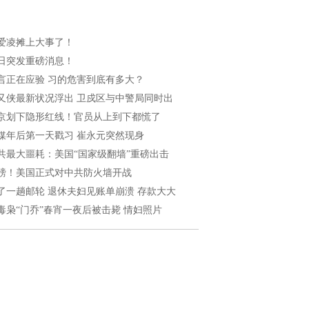
爱凌摊上大事了！
日突发重磅消息！
言正在应验 习的危害到底有多大？
又侠最新状况浮出 卫戍区与中警局同时出
京划下隐形红线！官员从上到下都慌了
媒年后第一天戳习 崔永元突然现身
共最大噩耗：美国“国家级翻墙”重磅出击
磅！美国正式对中共防火墙开战
了一趟邮轮 退休夫妇见账单崩溃 存款大大
毒枭“门乔”春宵一夜后被击毙 情妇照片