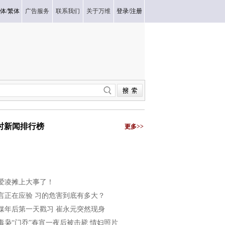
体
/
繁体
广告服务
联系我们
关于万维
登录
/
注册
小时新闻排行榜
更多>>
爱凌摊上大事了！
言正在应验 习的危害到底有多大？
媒年后第一天戳习 崔永元突然现身
毒枭“门乔”春宵一夜后被击毙 情妇照片