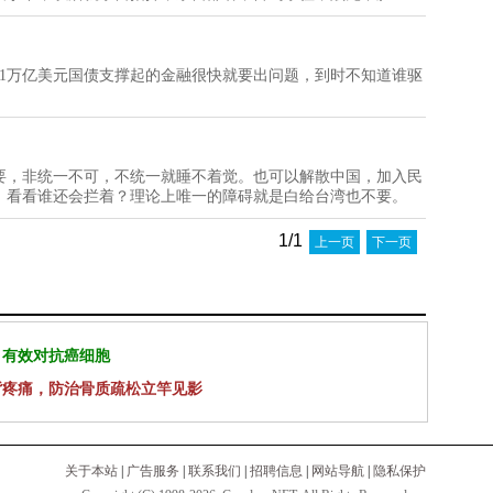
1万亿美元国债支撑起的金融很快就要出问题，到时不知道谁驱
要，非统一不可，不统一就睡不着觉。也可以解散中国，加入民
，看看谁还会拦着？理论上唯一的障碍就是白给台湾也不要。
1/1
上一页
下一页
 有效对抗癌细胞
背疼痛，防治骨质疏松立竿见影
关于本站
|
广告服务
|
联系我们
|
招聘信息
|
网站导航
|
隐私保护