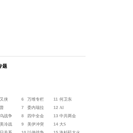
专题
6
11
又侠
万维专栏
何卫东
7
12
普
委内瑞拉
AI
8
13
乌战争
四中全会
中共两会
9
14
美冷战
美伊冲突
大S
10
15
日关系
以伊战争
洛杉矶大火