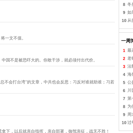
8
冬
9
如
10
从
，将一文不值。
一周
1
最
2
老
。中国不是被恐吓大的。你敢干涉，就必须付出代价。
3
法
4
海
的“席总不会打台湾”的文章，中共也会反思：习反对谁就助谁；习若
5
公
6
川
7
第
8
为
9
周
10
过
紧拿下，以后就亲自指挥，亲自部署，御驾亲征，战无不胜！