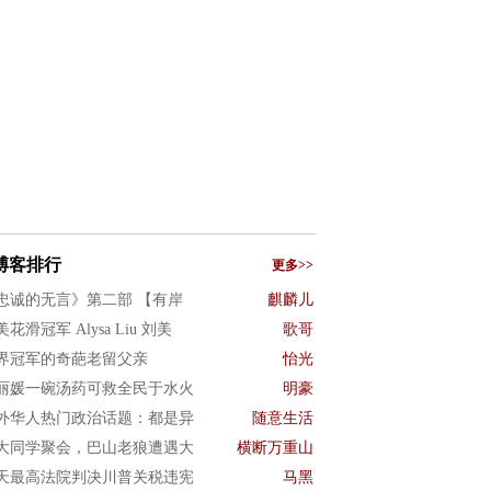
博客排行
更多>>
忠诚的无言》第二部 【有岸
麒麟儿
花滑冠军 Alysa Liu 刘美
歌哥
界冠军的奇葩老留父亲
怡光
丽媛一碗汤药可救全民于水火
明豪
外华人热门政治话题：都是异
随意生活
大同学聚会，巴山老狼遭遇大
横断万重山
天最高法院判决川普关税违宪
马黑