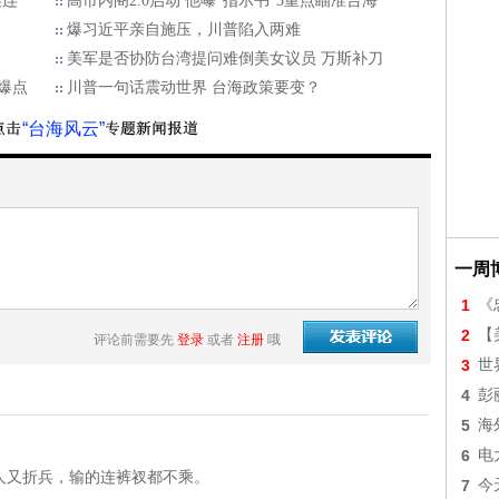
连连
高市内阁2.0启动 他曝“指示书”3重点瞄准台海
爆习近平亲自施压，川普陷入两难
美军是否协防台湾提问难倒美女议员 万斯补刀
爆点
川普一句话震动世界 台海政策要变？
“台海风云”
一周
1
《
2
【美
评论前需要先
登录
或者
注册
哦
3
世
4
彭
5
海
6
电
人又折兵，输的连裤衩都不乘。
7
今