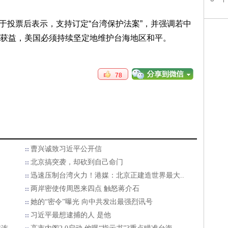
n）则于投票后表示，支持订定“台湾保护法案”，并强调若中
获益，美国必须持续坚定地维护台海地区和平。
78
曹兴诚致习近平公开信
北京搞突袭，却砍到自己命门
迅速压制台湾火力！港媒：北京正建造世界最大..
两岸密使传周恩来四点 触怒蒋介石
她的“密令”曝光 向中共发出最强烈讯号
习近平最想逮捕的人 是他