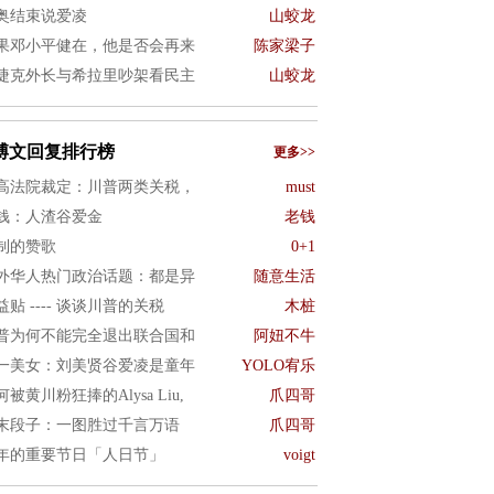
奥结束说爱凌
山蛟龙
果邓小平健在，他是否会再来
陈家梁子
捷克外长与希拉里吵架看民主
山蛟龙
博文回复排行榜
更多>>
高法院裁定：川普两类关税，
must
钱：人渣谷爱金
老钱
制的赞歌
0+1
外华人热门政治话题：都是异
随意生活
益贴 ---- 谈谈川普的关税
木桩
普为何不能完全退出联合国和
阿妞不牛
一美女：刘美贤谷爱凌是童年
YOLO宥乐
何被黄川粉狂捧的Alysa Liu,
爪四哥
末段子：一图胜过千言万语
爪四哥
年的重要节日「人日节」
voigt