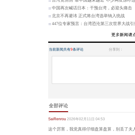
台湾竟悄悄“靠中国越来越近”不少网友惊呼
中国再次喊话日本：干预台湾，必迎头痛击
北京不再避讳 正式将台湾选举纳入统战
447位专家预言：台湾恐沦第三次世界大战引
当前新闻共有
9
条评论
分享到：
全部评论
SaiRenrou
2026年02月11日 04:53
这个厉害，我党真得仔细盘算盘算，别丢了夫