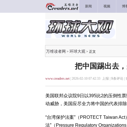
新闻
视频
博
万维读者网
环球大观
>
> 正文
把中国踢出去，
www.creaders.net
| 2026-02-10 07:42:33 上报 |
9
条评论 |
美国联邦众议院9日以395比2的压倒性
动威胁，美国应尽全力将中国的代表排
“台湾保护法案”（PROTECT Taiwa
法”（Pressure Regulatory Organiz