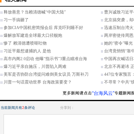
释放善意？当赖清德喊“中国大陆”
曹兴诚致习近平
习一手搞砸了
北京搞突袭，却
参加CIA中国机密简报会后 库克吓到睡不好
迅速压制台湾火
爆解放军建造全球最大口径舰炮
两岸密使传周恩
惨了 赖清德遭喷呕吐物
她的“密令”曝
习近平最想逮捕的人 是他
台湾竟悄悄“靠
高市内阁2.0启动 他曝“指示书”3重点瞄准台海
中国再次喊话日
爆习近平亲自施压，川普陷入两难
北京不再避讳 
美军是否协防台湾提问难倒美女议员 万斯补刀
447位专家预
川普一句话震动世界 台海政策要变？
不寻常？中共“
“台海风云”
当前新闻共有
2
条评论
分享到：