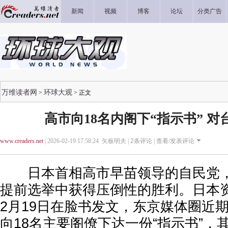
新闻
视频
博客
论坛
分类广告
万维读者网
环球大观
>
> 正文
高市向18名内阁下“指示书” 
www.creaders.net
| 2026-02-19 17:58:24 矢板明夫 |
2
条评论 |
查看/发表评论
日本首相高市早苗领导的自民党，
提前选举中获得压倒性的胜利。日本
2月19日在脸书发文，东京媒体圈近
向18名主要阁僚下达一份“指示书”，