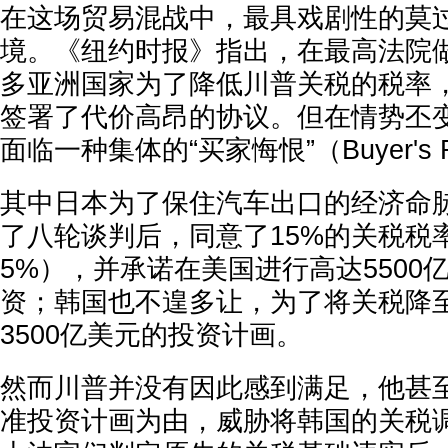
在这场贸易混战中，最具戏剧性的莫
境。《纽约时报》指出，在最高法院
多亚洲国家为了降低川普关税的税率
签署了代价高昂的协议。但在情势丕
面临一种集体的“买家悔恨”（Buyer's 
其中日本为了保住汽车出口的经济命
了八轮谈判后，同意了15%的关税税率
5%），并承诺在美国进行高达5500
资；韩国也不遑多让，为了将关税降至
3500亿美元的投资计画。
然而川普并没有因此感到满足，他甚
准投资计画为由，威胁将韩国的关税调