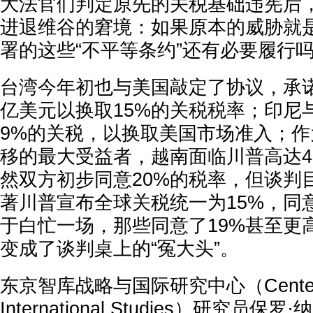
大法官们判定原先的关税基础违宪后
进退维谷的窘境：如果原本的威胁就
署的这些“不平等条约”还有必要履行
台湾今年初也与美国敲定了协议，承诺
亿美元以换取15%的关税税率；印尼
9%的关税，以换取美国市场准入；
移的最大受益者，越南面临川普高达4
然双方初步同意20%的税率，但谈判
著川普宣布全球关税统一为15%，同
于白忙一场，那些同意了19%甚至更
变成了谈判桌上的“冤大头”。
东京智库战略与国际研究中心（Center for 
International Studies）研究员保罗·