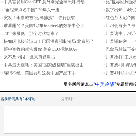
中共官员用ChatGPT 意外曝光全球恐吓行动
比“世界回到强
“全程未点名中国” 20年头一遭
数字出炉，4分
突发！李嘉诚被“远洋捕捞”、强行接管
红色芬太尼帝国
谁泄露的？美国找到DeepSeek的数据中心了
川习会有变？最
20年来最低，那个时代结束了
川普访中，习近
快如闪电接管港口！巴国深夜强制清场 北京怒了
川普曝秘密：一
拒中资收购就告爆你 美企CEO拒绝低头
巴拿马总统下令
来不及“撤走” 北京再遭重击
川普改打“王八
中共最大噩耗：美国“国家级翻墙”重磅出击
川普想4月初访
绵绵不绝，美国要对这类中国产品下手
川普4月访中拼
“中美冷战”
当前新闻共有
2
条评论
分享到：