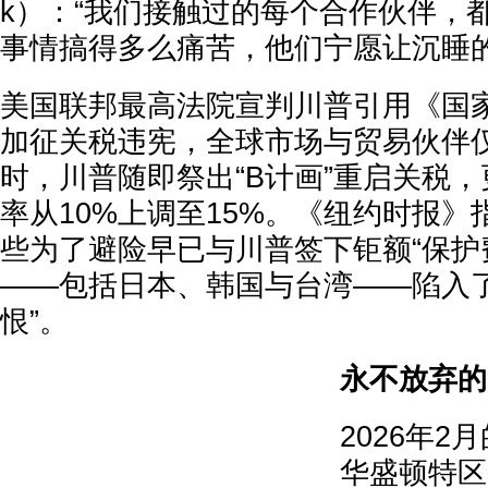
k）：“我们接触过的每个合作伙伴，
事情搞得多么痛苦，他们宁愿让沉睡的
美国联邦最高法院宣判川普引用《国
加征关税违宪，全球市场与贸易伙伴仅
时，川普随即祭出“B计画”重启关税
率从10%上调至15%。《纽约时报
些为了避险早已与川普签下钜额“保护
——包括日本、韩国与台湾——陷入了
恨”。
永不放弃的
2026年
华盛顿特区