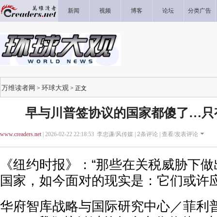
新闻
视频
博客
论坛
分类广告
万维读者网
环球大观
>
> 正文
早与川普签协议的国家都傻了…只
www.creaders.net
| 2026-02-22 22:18:53 李忠谦/风传媒 |
2
条评论 |
查看/发表评论
《纽约时报》：“那些在关税威胁下做
国家，如今面对的现实是：它们或许应
华府智库战略与国际研究中心／菲利普·拉克