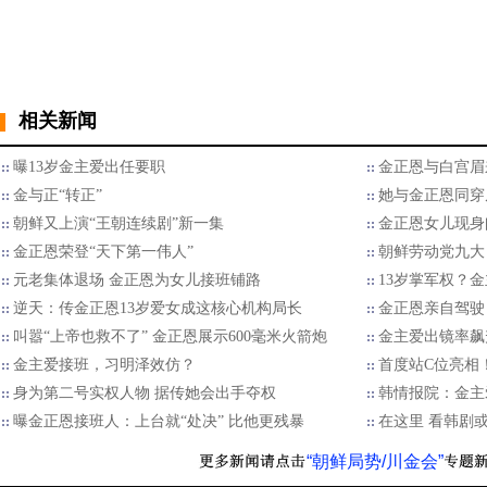
相关新闻
曝13岁金主爱出任要职
金正恩与白宫眉
金与正“转正”
她与金正恩同穿
朝鲜又上演“王朝连续剧”新一集
金正恩女儿现身
金正恩荣登“天下第一伟人”
朝鲜劳动党九大
元老集体退场 金正恩为女儿接班铺路
13岁掌军权？
逆天：传金正恩13岁爱女成这核心机构局长
金正恩亲自驾驶
叫嚣“上帝也救不了” 金正恩展示600毫米火箭炮
金主爱出镜率飙
金主爱接班，习明泽效仿？
首度站C位亮相
身为第二号实权人物 据传她会出手夺权
韩情报院：金主
曝金正恩接班人：上台就“处决” 比他更残暴
在这里 看韩剧
“朝鲜局势/川金会”