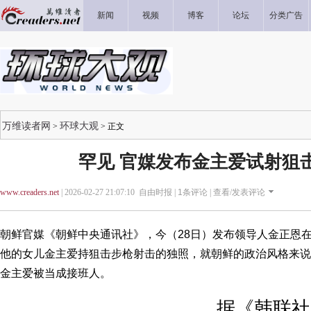
新闻
视频
博客
论坛
分类广告
万维读者网
环球大观
>
> 正文
罕见 官媒发布金主爱试射狙
www.creaders.net
| 2026-02-27 21:07:10 自由时报 |
1
条评论 |
查看/发表评论
朝鲜官媒《朝鲜中央通讯社》，今（28日）发布领导人金正恩
他的女儿金主爱持狙击步枪射击的独照，就朝鲜的政治风格来说
金主爱被当成接班人。
据《韩联社