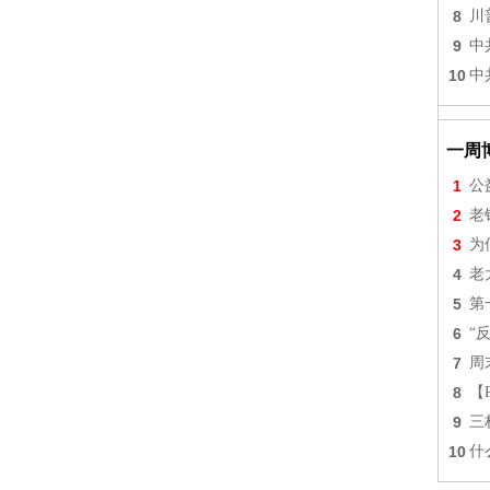
8
川
9
中
10
中
一周
1
公
2
老
3
为
4
老
5
第
6
“
7
周
8
【
9
三
10
什