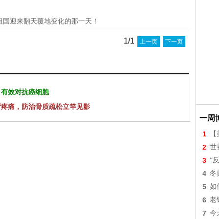
祖国迎来翻天覆地变化的那一天！
1/1
上一页
下一页
 有效对抗癌细胞
背疼痛，防治骨质疏松立竿见影
一周
1
【美
2
世
3
“
4
冬
5
如
6
老
7
今