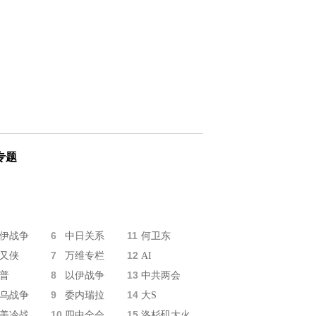
专题
6
11
伊战争
中日关系
何卫东
7
12
又侠
万维专栏
AI
8
13
普
以伊战争
中共两会
9
14
乌战争
委内瑞拉
大S
10
15
美冷战
四中全会
洛杉矶大火