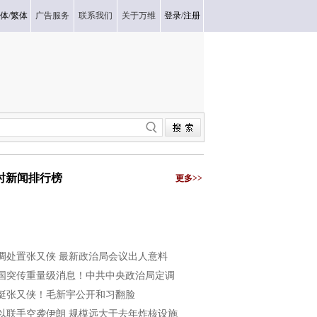
体
/
繁体
广告服务
联系我们
关于万维
登录
/
注册
小时新闻排行榜
更多>>
调处置张又侠 最新政治局会议出人意料
国突传重量级消息！中共中央政治局定调
挺张又侠！毛新宇公开和习翻脸
以联手空袭伊朗 规模远大于去年炸核设施