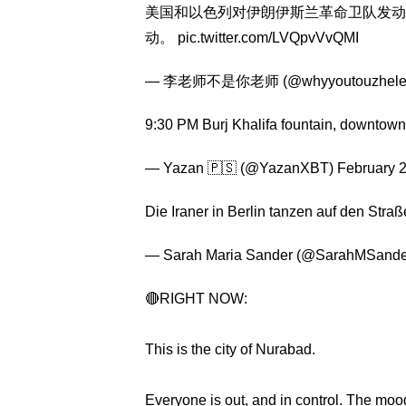
美国和以色列对伊朗伊斯兰革命卫队发动
动。
pic.twitter.com/LVQpvVvQMI
— 李老师不是你老师 (@whyyoutouzhele
9:30 PM Burj Khalifa fountain, downtow
— Yazan 🇵🇸 (@YazanXBT)
February 
Die Iraner in Berlin tanzen auf den Straß
— Sarah Maria Sander (@SarahMSand
🔴RIGHT NOW:
This is the city of Nurabad.
Everyone is out, and in control. The mood