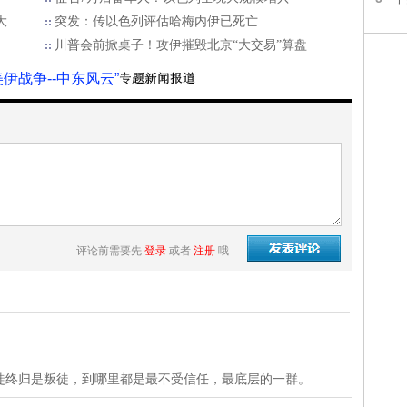
大
突发：传以色列评估哈梅内伊已死亡
中
川普会前掀桌子！攻伊摧毁北京“大交易”算盘
美伊战争--中东风云”
评论前需要先
登录
或者
注册
哦
徒终归是叛徒，到哪里都是最不受信任，最底层的一群。