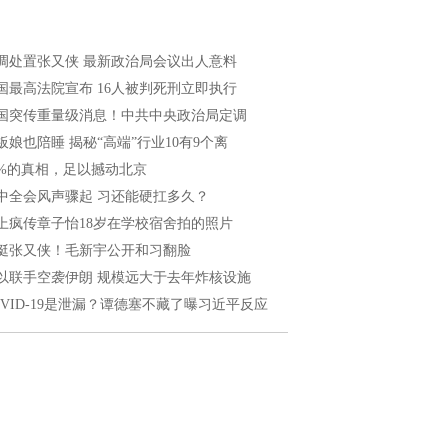
调处置张又侠 最新政治局会议出人意料
国最高法院宣布 16人被判死刑立即执行
国突传重量级消息！中共中央政治局定调
板娘也陪睡 揭秘“高端”行业10有9个离
8%的真相，足以撼动北京
中全会风声骤起 习还能硬扛多久？
上疯传章子怡18岁在学校宿舍拍的照片
挺张又侠！毛新宇公开和习翻脸
以联手空袭伊朗 规模远大于去年炸核设施
OVID-19是泄漏？谭德塞不藏了曝习近平反应