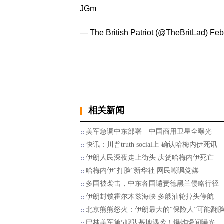
JGm
— The British Patriot (@TheBritLad)
Feb
相关新闻
美军急调中东部署 中国商用卫星全曝光
快讯：川普truth social上 确认哈梅内伊死讯
伊朗人民深夜走上街头 庆贺哈梅内伊死亡
哈梅内伊“打脸”新华社 网民嘲讽党媒
多国被袭击，中东各国谴责德黑兰侵略行径
伊朗封锁霍尔木兹海峡 多艘油轮掉头停航
北京熊熊怒火：伊朗最大的“保险人”可能翻
巴林美军第5舰队基地遇袭！爆炸瞬间曝光