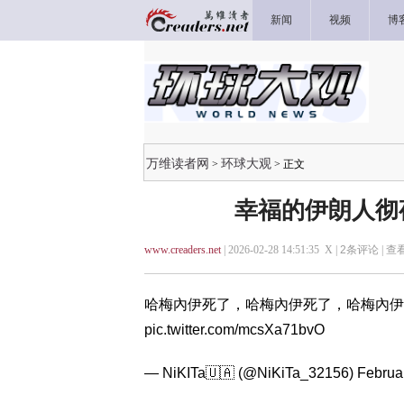
新闻
视频
博
万维读者网
环球大观
>
> 正文
幸福的伊朗人彻
www.creaders.net
| 2026-02-28 14:51:35 X |
2
条评论 |
查
哈梅內伊死了，哈梅內伊死了，哈梅內伊
pic.twitter.com/mcsXa71bvO
— NiKITa🇺🇦 (@NiKiTa_32156)
Februa