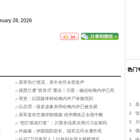
ruary 28, 2026
34
热门
美军伤亡情况，美中央司令部发声
德黑兰遭"斩首式"重击！川普：确信哈梅内伊已死
突发：以国媒体称哈梅内伊尸体被找到
1
美
以总理：很多迹象表明哈梅内伊已被击毙
2
张
美军发布空袭伊朗视频 传伊网络正全面中断
3
川
“想打谁就打谁” ：川普杀伐果决增川习会筹码
4
俄
脸
外媒爆：伊朗国防部长、陆军总司令遭炸死
征召7万后备军人！以色列全境大规模增兵
5
中