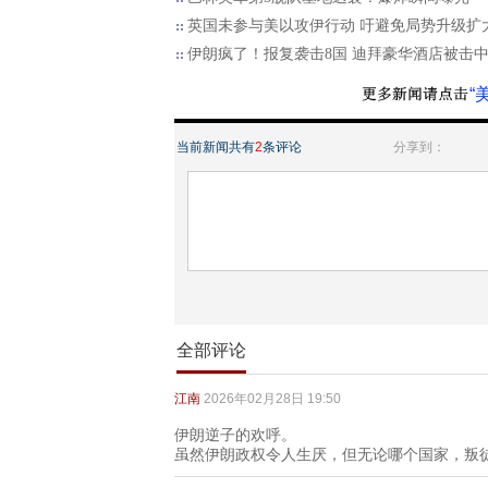
英国未参与美以攻伊行动 吁避免局势升级扩
伊朗疯了！报复袭击8国 迪拜豪华酒店被击
“
当前新闻共有
2
条评论
分享到：
全部评论
江南
2026年02月28日 19:50
伊朗逆子的欢呼。
虽然伊朗政权令人生厌，但无论哪个国家，叛