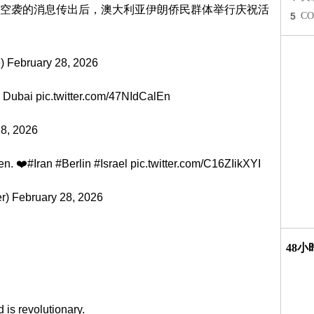
空袭的消息传出后，澳大利亚伊朗侨民群体举行庆祝活
5
C
)
February 28, 2026
n Dubai
pic.twitter.com/47NIdCalEn
28, 2026
en. ❤️
#Iran
#Berlin
#Israel
pic.twitter.com/C16ZIikXYI
er)
February 28, 2026
48
 is revolutionary.