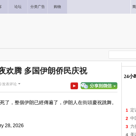
客
论坛
分类广告
购物
简
夜欢腾 多国伊朗侨民庆祝
24
看/发表评论
死了，整個伊朗已經傳遍了，伊朗人在街頭慶祝跳舞。
1
定
2
中
ry 28, 2026
3
力
4
美