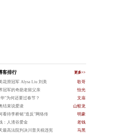
博客排行
更多>>
花滑冠军 Alysa Liu 刘美
歌哥
界冠军的奇葩老留父亲
怡光
反华”为何还要过春节？
文庙
奥结束说爱凌
山蛟龙
何看待李桥铭“造反”网络传
明豪
钱：人渣谷爱金
老钱
天最高法院判决川普关税违宪
马黑