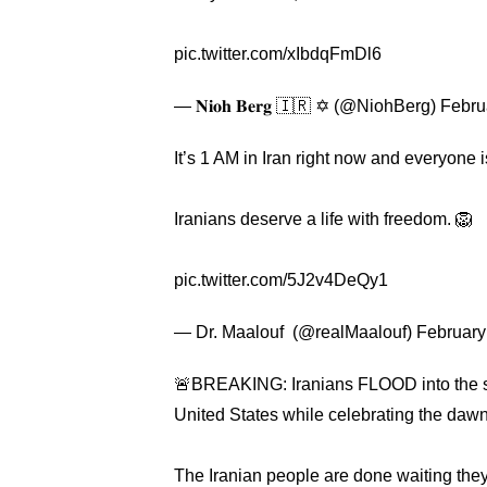
pic.twitter.com/xIbdqFmDl6
— 𝐍𝐢𝐨𝐡 𝐁𝐞𝐫𝐠 🇮🇷 ✡︎ (@NiohBerg)
Febru
It’s 1 AM in Iran right now and everyone is
Iranians deserve a life with freedom. 🦁
pic.twitter.com/5J2v4DeQy1
— Dr. Maalouf ‏ (@realMaalouf)
February
🚨BREAKING: Iranians FLOOD into the str
United States while celebrating the dawn
The Iranian people are done waiting they