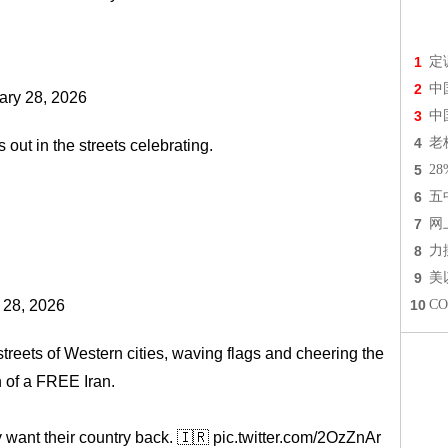
1
定
2
中
ary 28, 2026
3
中
4
老
 out in the streets celebrating.
5
2
6
五
7
网
8
力
9
美
 28, 2026
10
C
eets of Western cities, waving flags and cheering the
 of a FREE Iran.
 want their country back. 🇮🇷
pic.twitter.com/2OzZnAr