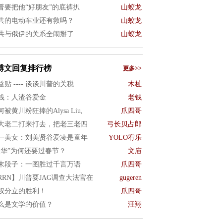
普要把他“好朋友”的底裤扒
山蛟龙
共的电动车业还有救吗？
山蛟龙
共与俄伊的关系全闹掰了
山蛟龙
博文回复排行榜
更多>>
益贴 ---- 谈谈川普的关税
木桩
钱：人渣谷爱金
老钱
何被黄川粉狂捧的Alysa Liu,
爪四哥
大老二打来打去，把老三老四
弓长贝占郎
一美女：刘美贤谷爱凌是童年
YOLO宥乐
反华”为何还要过春节？
文庙
末段子：一图胜过千言万语
爪四哥
RRN】川普要JAG调查大法官在
gugeren
权分立的胜利！
爪四哥
么是文学的价值？
汪翔