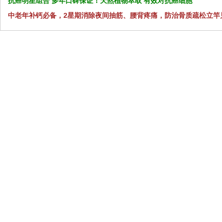
抗癌明星组合 多年口碑保证！天然植物萃取 有效对抗癌细胞
中老年补钙必备，2星期消除夜间抽筋、腰背疼痛，防治骨质疏松立竿