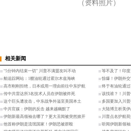
（资料照片）
相关新闻
“5分钟内结束一切” 川普不满盟友叫不动
等不及了！印度
舶追踪网站：1艘油轮通过霍尔木兹海峡
惊爆！伊朗外交
高市刚刚拒绝，日本或用一理由前往中东护航
终于有油轮通过
传中共雷达所3名技术人员在伊朗被炸死
该找谁？！川普
这个巨头遭攻击，中东战争外溢至美国本土
多国要加入川普
中共官媒：伊朗的反击 越来越幽默了
大陆博主析美伊
伊朗新最高领袖去哪了？更大丑闻被突然掀开
川普点名护航荷
他首称伊朗是流氓国家！伊朗恐被群殴
听闻伊朗新领袖