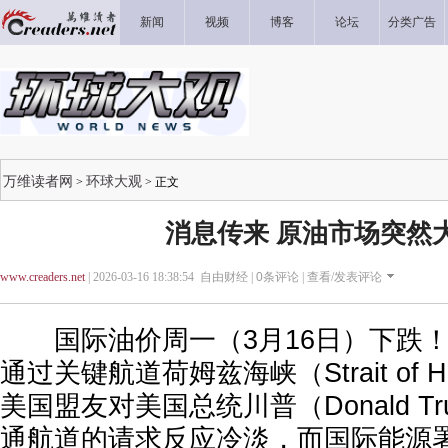
新闻
视频
博客
论坛
分类广告
万维读者网
环球大观
>
> 正文
消息传来 原油市场突然
www.creaders.net
| 2026-03-16 18:38:54 自由财经 |
0
条评论 |
查看/发表评论
国际油价周一（3月16日）下跌！
通过关键航道荷姆兹海峡（Strait of 
美国盟友对美国总统川普（Donald T
通航道的请求反应冷淡，而国际能源署