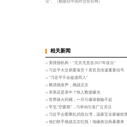
论”。（翻摄自中国外交部官网）
相关新闻
美情报机构：“北京无意在2027年攻台”
习近平大交易要落空？美官员传递重要信号
“习近平不会趁虚而入”
赖清德发声，挑战北京
亲美还是亲中？惊人数据爆光
世界级火药桶，一旦引爆谁都输不起
罕见“空窗期”，习举动引发广泛关注
习近平企图乘乱武统台湾，温家宝全家被软
他们联手挑战北京红线！地缘政治风暴袭来