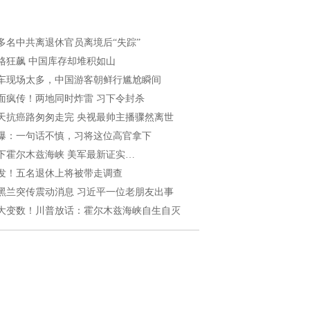
多名中共离退休官员离境后“失踪”
格狂飙 中国库存却堆积如山
车现场太多，中国游客朝鲜行尴尬瞬间
面疯传！两地同时炸雷 习下令封杀
5天抗癌路匆匆走完 央视最帅主播骤然离世
爆：一句话不慎，习将这位高官拿下
下霍尔木兹海峡 美军最新证实…
发！五名退休上将被带走调查
黑兰突传震动消息 习近平一位老朋友出事
大变数！川普放话：霍尔木兹海峡自生自灭