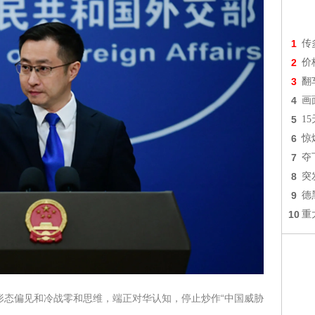
1
传
2
价
3
翻
4
画
5
1
6
惊
7
夺
8
突
9
德
10
重
形态偏见和冷战零和思维，端正对华认知，停止炒作“中国威胁