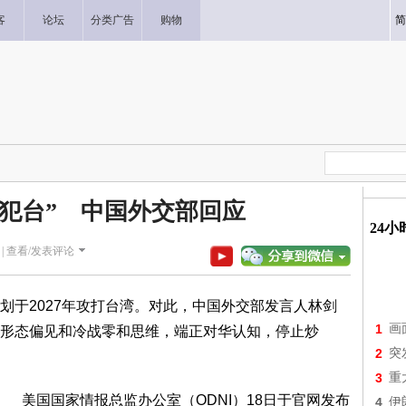
客
论坛
分类广告
购物
简
不会犯台” 中国外交部回应
24
|
查看/发表评论
划于2027年攻打台湾。对此，中国外交部发言人林剑
1
画
形态偏见和冷战零和思维，端正对华认知，停止炒
2
突
3
重
美国国家情报总监办公室（ODNI）18日于官网发布
4
伊