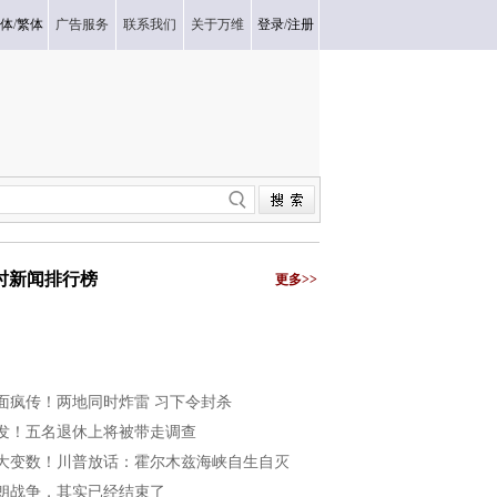
体
/
繁体
广告服务
联系我们
关于万维
登录
/
注册
小时新闻排行榜
更多>>
面疯传！两地同时炸雷 习下令封杀
发！五名退休上将被带走调查
大变数！川普放话：霍尔木兹海峡自生自灭
朗战争，其实已经结束了