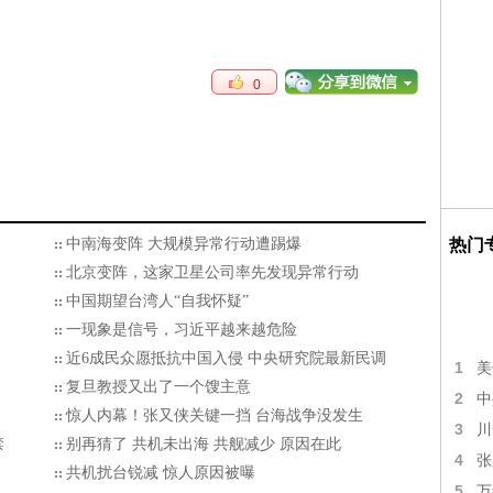
0
热门
中南海变阵 大规模异常行动遭踢爆
北京变阵，这家卫星公司率先发现异常行动
中国期望台湾人“自我怀疑”
一现象是信号，习近平越来越危险
近6成民众愿抵抗中国入侵 中央研究院最新民调
1
美
复旦教授又出了一个馊主意
2
中
惊人内幕！张又侠关键一挡 台海战争没发生
3
川
禁
别再猜了 共机未出海 共舰减少 原因在此
4
张
共机扰台锐减 惊人原因被曝
5
万