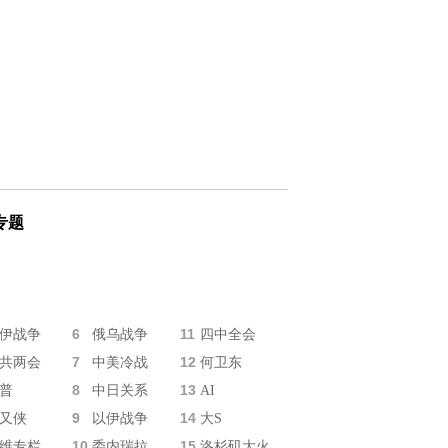
专题
6
11
伊战争
俄乌战争
四中全会
7
12
共两会
中美冷战
何卫东
8
13
普
中日关系
AI
9
14
又侠
以伊战争
大S
10
15
维专栏
委内瑞拉
洛杉矶大火