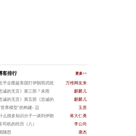
博客排行
更多>>
近平企图趁美国打伊朗而武统
万维网友来
忠诚的无言》第三部 ? 未雨
麒麟儿
忠诚的无言》第五部《忠诚的
麒麟儿
I"世界模型”的构建- 迈
玉质
什么很多知识分子一谈到伊朗
蒋大仁勇
车司机的经历（八）
李公尚
国随想
康杰