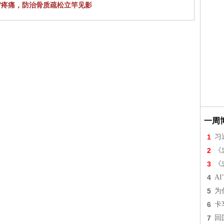
背疼痛，防治骨质疏松立竿见影
一周
1
习
2
《
3
《
4
A
5
为
6
卡
7
回