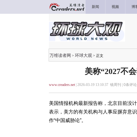
新闻
视频
博
万维读者网
环球大观
>
> 正文
美称“2027
www.creaders.net
| 2026-03-19 13:10:37 镜周刊 |
0
条评论 
美国情报机构最新报告称，北京目前没计
表示，美方的有关机构与人事应摒弃意识
作“中国威胁论”。