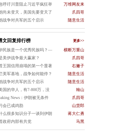
急呼吁川普阻止习近平疯狂举
万维网友来
朗尚未变天，美国先要变天了
爪四哥
朗战争对共军的五个启示
随意生活
博文回复排行榜
更多>>
华民族是一个优秀民族吗？—
横断万重山
是美伊战争最大赢家？
爪四哥
普王国信用崩塌的第一个显著
右撇子
烂美军基地，战争如何能停？
随意生活
朗战争对共军的五个启示
随意生活
美国的华人，有7-800万，没
翰山
eaking News：伊朗被无条件
爪四哥
习会已成鸡肋
山货郎
什么很多知识分子一谈到伊朗
蒋大仁勇
普政府内部有共党
马黑