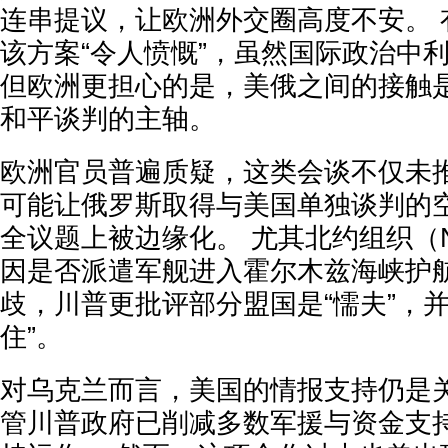
连串提议，让欧洲外交圈高度不安。 
该方案“令人愤慨”，虽然国际政治中
但欧洲更担心的是，美俄之间的接触
和平谈判的主轴。
欧洲官员普遍质疑，这类会谈不仅未
可能让俄罗斯取得与美国单独谈判的
全议题上被边缘化。 尤其北约组织（
因是否派遣军舰进入霍尔木兹海峡护
歧，川普更批评部分盟国是“懦夫”，并
住”。
对乌克兰而言，美国的情报支持仍是关
管川普政府已削减多数军援与资金支