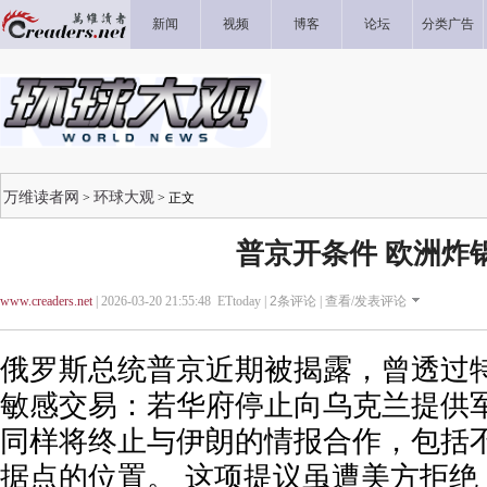
新闻
视频
博客
论坛
分类广告
万维读者网
环球大观
>
> 正文
普京开条件 欧洲炸
www.creaders.net
| 2026-03-20 21:55:48 ETtoday |
2
条评论 |
查看/发表评论
俄罗斯总统普京近期被揭露，曾透过
敏感交易：若华府停止向乌克兰提供
同样将终止与伊朗的情报合作，包括
据点的位置。 这项提议虽遭美方拒绝