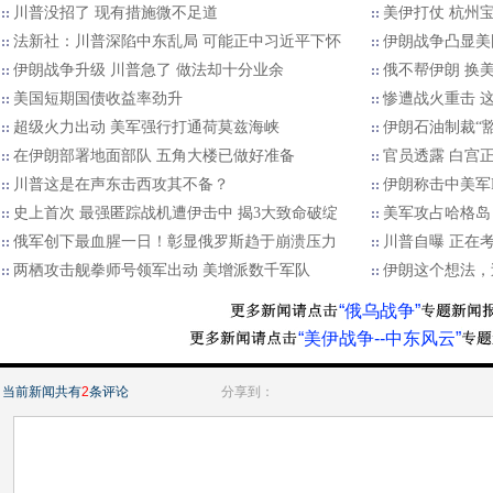
川普没招了 现有措施微不足道
美伊打仗 杭州
法新社：川普深陷中东乱局 可能正中习近平下怀
伊朗战争凸显美
伊朗战争升级 川普急了 做法却十分业余
俄不帮伊朗 换
美国短期国债收益率劲升
惨遭战火重击 
超级火力出动 美军强行打通荷莫兹海峡
伊朗石油制裁“豁
在伊朗部署地面部队 五角大楼已做好准备
官员透露 白宫
川普这是在声东击西攻其不备？
伊朗称击中美军F
史上首次 最强匿踪战机遭伊击中 揭3大致命破绽
美军攻占哈格岛
俄军创下最血腥一日！彰显俄罗斯趋于崩溃压力
川普自曝 正在
两栖攻击舰拳师号领军出动 美增派数千军队
伊朗这个想法，
“俄乌战争”
“美伊战争--中东风云”
当前新闻共有
2
条评论
分享到：