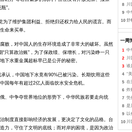
8
川
瓶”。
9
中
10
舒
产党为了维护集团利益、拒绝归还权力给人民的谎言。而
生命来买单。
一周
腐败，对中国人的生存环境造成了非常大的破坏。虽然
1
中
期“只算政治账”，为了保政绩、保增长，对污染睁一只
2
川
地下水重金属超标早已是公开的秘密。
3
谁
4
“
就承认，中国地下水竟有90%已被污染。长期饮用这些
5
在
中国每年有超过2亿人面临饮水安全危机。
6
炸
俄、中争夺世界地位的形势下，中华民族若要走向统
7
凭
8
是
9
以
治制度直接影响经济的发展，更决定了文化的品格。台
10
川
造力，守住了文明的底线；而对岸的困境，是因为政治