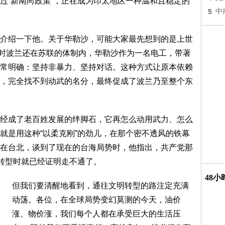
过“新南向政策”，正在成为印太地区一种温和且稳定的
5
中
介绍一下他。关于华勒沙，可能大家最先想到的是上世
。那时波兰还在苏联的体制内，华勒沙作为一名电工，带著
常明确：坚持非暴力、坚持对话。这种方式让原本依赖
，完全找不到动武的名分，最终促成了波兰乃至整个东
经成了老百姓发展的绊脚石，它再怎么动用武力、怎么
就是用这种“以柔克刚”的劲儿，在那个密不透风的铁幕
在台北，谈到了现在的台海局势时，他指出，共产党那
兰转型时就已经证明走不通了。
48
但我们要清醒地看到，通往文明转型的路注定充满
动荡。各位，在全球局势变幻莫测的今天，油价
涨、物价涨，我们每个人都在承受巨大的生活压