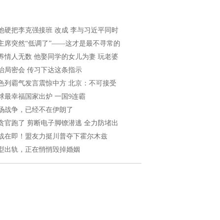
他硬把李克强接班 改成 李与习近平同时
主席突然“低调了”——这才是最不寻常的
养情人无数 他娶同学的女儿为妻 玩老婆
治局密会 传习下达这条指示
色列霸气发言震惊中方 北京：不可接受
球最幸福国家出炉 一国9连霸
场战争，已经不在伊朗了
贪官跑了 剪断电子脚镣潜逃 全力防堵出
战在即！盟友力挺川普夺下霍尔木兹
型出轨，正在悄悄毁掉婚姻