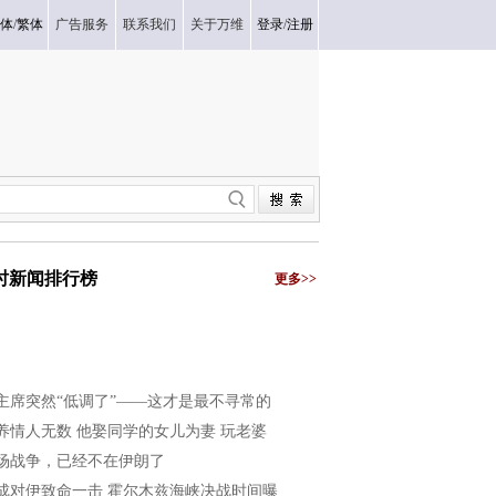
体
/
繁体
广告服务
联系我们
关于万维
登录
/
注册
小时新闻排行榜
更多>>
主席突然“低调了”——这才是最不寻常的
养情人无数 他娶同学的女儿为妻 玩老婆
场战争，已经不在伊朗了
成对伊致命一击 霍尔木兹海峡决战时间曝