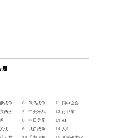
专题
6
11
伊战争
俄乌战争
四中全会
7
12
共两会
中美冷战
何卫东
8
13
普
中日关系
AI
9
14
又侠
以伊战争
大S
10
15
维专栏
委内瑞拉
洛杉矶大火