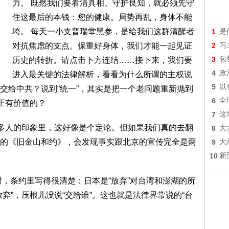
力。 既然我们要看清真相、守护良知，就必须先守
住这最后的本钱：您的健康。局势再乱，身体不能
垮。 每天一小支普瑞堂黑参，是给我们这群清醒者
1
是
对抗焦虑的支点。保重好身体，我们才能一起见证
2
习
3
包
历史的转折。请点击下方连结……接下来，我们要
4
政
进入最关键的法律解析，看看为什么所谓的主权说
5
以
交给中共？说到“统一”，其实是把一个老问题重新抛到
6
全
正有价值的？
7
这
很多人的印象里，这好像是个定论。但如果我们真的去翻
8
大
的《旧金山和约》，会发现事实跟北京的宣传完全是两
9
大
10
新
时，条约里写得很清楚：日本是“放弃”对台湾和澎湖的所
弃”，压根儿没说“交给谁”。这也就是法律界常说的“台