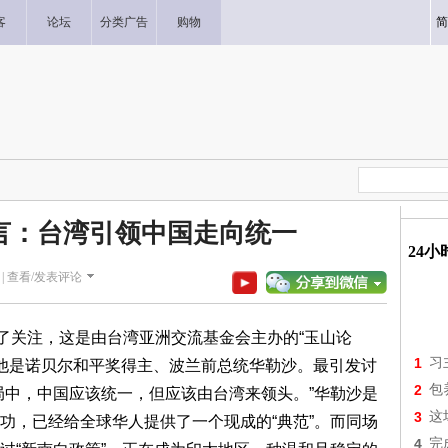
客
论坛
分类广告
购物
简
言：台湾引领中国走向统一
24
|
查看/发表评论
起了关注，这是由台湾亚洲交流基金会主办的“玉山论
1
习
--他是诺贝尔和平奖得主、波兰前总统华勒沙。最引发讨
2
包
局中，中国应该统一，但应该由台湾来领头。”华勒沙是
3
这
功，已经给全球华人提供了一个现成的“典范”。而同场
4
完