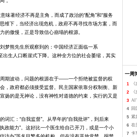
局”。
意味著经济不再是主角，而成了政治的“配角”和“服务
”的思维下，当经济出现危机，政府不再寻找市场方案，而
力的傲慢，正是导致信心崩塌的根源。
刘梦熊先生所观察到的：中国经济正面临一系
甚至出生人口断崖式下降。这种全方位的社会萎缩，其实
一周
周期波动，问题的根源在于——一个拒绝被监督的权
1
《
会，政府都必须接受监督。民主国家依靠分权制衡、新
2
《
宣扬的是无神论，没有神性对道德的约束，实行的又是
3
A
4
回
5
紧
词汇：“自我监督”。从早年的“自我批评”，到后来
6
在
高执政能力”。这好比一个医生给自己开刀，或是一个小
7
卡
“信访办”等名目繁多的机构，但在没有开放党禁、报禁