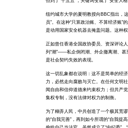
但到了“十五五”，关键词变成了“安全大格
纽约城市大学的夏明教授向BBC指出，这
员”。在这种“只算政治账、不算经济账
是动用国家安全机器去掩盖问题。这种权
正如曾任香港全国政协委员、资深评论人
列“潮”——私企倒闭潮、外企撤离潮、
是社会契约失效的表现。
这一切乱象都在说明：这不是简单的经济
力，必然走向腐败与灭亡。在任何文明社
闻自由和信仰道德来约束权力；但共产党
集权专制，没有法律对权力的制衡。
为了糊弄人民，中共创造了一个极其荒谬的
的“自我完善”，再到如今所谓的“自我提
偷给自己当法官。虽然成立了“中纪委”、