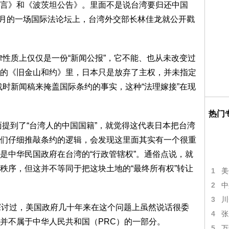
言》和《波茨坦公告》。里面不是说台湾要归还中国
年7月的一场国际法论坛上，台湾外交部长林佳龙就公开戳
律性质上仅仅是一份“新闻公报”，它不能、也从未改变过
的《旧金山和约》里，日本只是放弃了主权，并未指定
战时新闻稿来掩盖国际条约的事实，这种“法理嫁接”在现
热门
面提到了“台湾人的中国国籍”，就觉得这代表日本把台湾
们仔细推敲条约的逻辑，会发现这里面其实有一个很重
是中华民国政府在台湾的“行政管辖权”。通俗点说，就
秩序，但这并不等同于把这块土地的“最终所有权”转让
1
美
2
中
3
川
探讨过，美国政府几十年来在这个问题上虽然说话很委
4
张
并不属于中华人民共和国（PRC）的一部分。
5
万