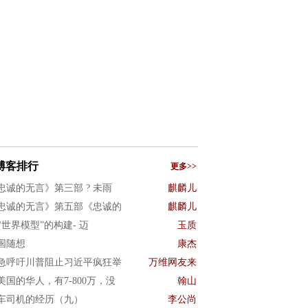
博客排行
更多>>
忠诚的无言》第三部 ? 未雨
麒麟儿
忠诚的无言》第五部《忠诚的
麒麟儿
I"世界模型”的构建- 迈
玉质
国随想
康杰
急呼吁川普阻止习近平疯狂举
万维网友来
美国的华人，有7-800万，没
翰山
车司机的经历（九）
李公尚