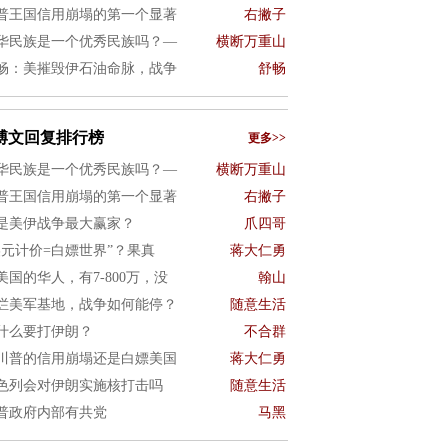
普王国信用崩塌的第一个显著
右撇子
华民族是一个优秀民族吗？—
横断万重山
畅：美摧毁伊石油命脉，战争
舒畅
博文回复排行榜
更多>>
华民族是一个优秀民族吗？—
横断万重山
普王国信用崩塌的第一个显著
右撇子
是美伊战争最大赢家？
爪四哥
美元计价=白嫖世界”？果真
蒋大仁勇
美国的华人，有7-800万，没
翰山
烂美军基地，战争如何能停？
随意生活
什么要打伊朗？
不合群
川普的信用崩塌还是白嫖美国
蒋大仁勇
色列会对伊朗实施核打击吗
随意生活
普政府内部有共党
马黑