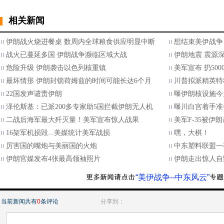
相关新闻
伊朗战火烧进餐桌 数周内全球粮食供应明显中断
想结束美伊战争
战火已蔓延多国 伊朗战争濒临区域大战
伊朗地震 震源
危险升级 伊朗袭击以色列核重镇
美军宣布 扔50
最坏情形 伊朗封锁荷姆兹的时间可能长达6个月
川普拟派精英特种
22国发声谴责伊朗
曝伊朗核设施今
泽伦斯基：已派200多专家助5国拦截伊朗无人机
曝川白宫着手准
二战后海军最大歼灭量！美军宣布惊人战果
美军F-35被伊
16架军机损毁...美媒统计美军战损
嘿，大棋！
厉害国的嘴炮与美丽国的火炮
中东塑料联盟一
伊朗官媒发布4张最高领袖照片
伊朗走出惊人自
“美伊战争--中东风云”
当前新闻共有
0
条评论
分享到：