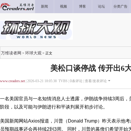
新闻
视频
博客
论坛
分类广告
万维读者网
环球大观
>
> 正文
美松口谈停战 传开出6
www.creaders.net
| 2026-03-21 18:05:38 TVBS |
0
条评论 |
查看/发表评论
一名美国官员与一名知情消息人士透露，伊朗战争持续3周后，
阶段，以及可能与伊朗进行和平谈判展开初步讨论。
美国新闻网站Axios报道，川普（Donald Trump）昨天表示
员预期战事还会再持续2到3周。 同时，川普的幕僚们希望开始