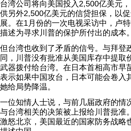
台湾公司将向美国投入2,500亿美元
供另外2,500亿美元的信贷担保，以
展。在1月份的一次电视采访中，卢
描述为寻求川普的保护所付出的成本
但台湾也收到了矛盾的信号。与拜登
同，川普没有批准从美国库存中提取
武器拨付给台湾。在日本首相高市早苗(Sana
表示如果中国攻台，日本可能会卷入
她给局势降温。
一位知情人士说，与前几届政府的情
与台湾相关的决策被上报给川普批准
激怒北京，美国最近的国家防务战略