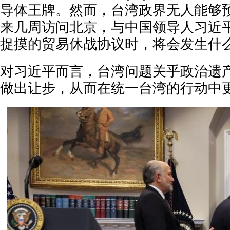
导体王牌。然而，台湾政界无人能够
来几周访问北京，与中国领导人习近
捉摸的贸易休战协议时，将会发生什
对习近平而言，台湾问题关乎政治遗
做出让步，从而在统一台湾的行动中