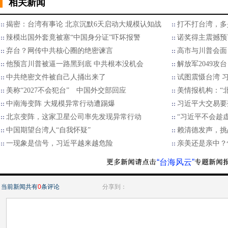
相关新闻
揭密：台湾有事论 北京沉默6天启动大规模认知战
打不打台湾，多
辣模出国外套竟被塞“中国身分证”吓坏报警
诺奖得主震撼预
弃台？网传中共核心圈的绝密谏言
高市与川普会面
他预言川普被逼一路黑到底 中共根本没机会
解放军2049攻
中共绝密文件被自己人捅出来了
试图震慑台湾 
美称“2027不会犯台” 中国外交部回应
美情报机构：“北
中南海变阵 大规模异常行动遭踢爆
习近平大交易要
北京变阵，这家卫星公司率先发现异常行动
“习近平不会趁
中国期望台湾人“自我怀疑”
赖清德发声，挑
一现象是信号，习近平越来越危险
亲美还是亲中？
“台海风云”
当前新闻共有
0
条评论
分享到：