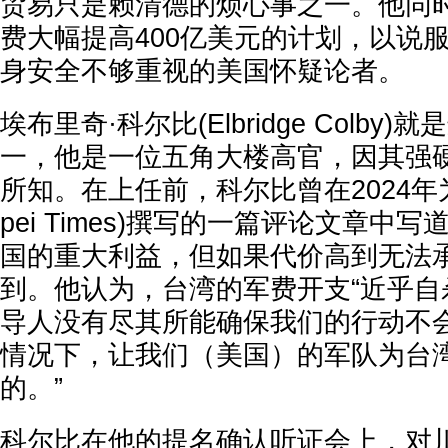
贸易只是赖清德的烦心事之一。他同
费大幅提高400亿美元的计划，以说
身安全不够重视的美国怀疑论者。
埃布里奇·科尔比(Elbridge Colby
一，他是一位五角大楼高官，因其强
所知。在上任前，科尔比曾在2024年为
pei Times)撰写的一篇评论文章中
国的重大利益，但如果代价高到无法
到。他认为，台湾的军费开支“近乎自
导人没有尽其所能确保我们的行动不
情况下，让我们（美国）的军队为台
的。”
科尔比在他的提名确认听证会上，对