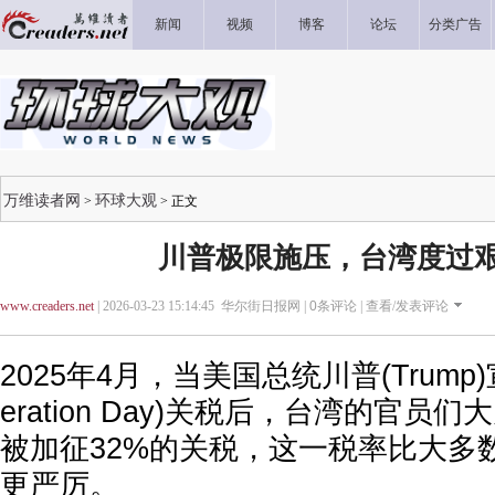
新闻
视频
博客
论坛
分类广告
万维读者网
环球大观
>
> 正文
川普极限施压，台湾度过
www.creaders.net
| 2026-03-23 15:14:45 华尔街日报网 |
0
条评论 |
查看/发表评论
2025年4月，当美国总统川普(Trump)
eration Day)关税后，台湾的官
被加征32%的关税，这一税率比大多
更严厉。