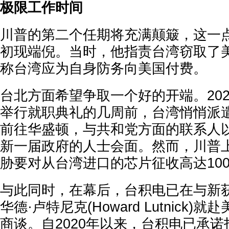
极限工作时间
川普的第二个任期将充满颠簸，这一
初现端倪。当时，他指责台湾窃取了
称台湾应为自身防务向美国付费。
台北方面希望争取一个好的开端。202
举行就职典礼的几周前，台湾悄悄派
前往华盛顿，与共和党方面的联系人
新一届政府的人士会面。然而，川普
胁要对从台湾进口的芯片征收高达10
与此同时，在幕后，台积电已在与新
华德·卢特尼克(Howard Lutnick
商谈。自2020年以来，台积电已承诺