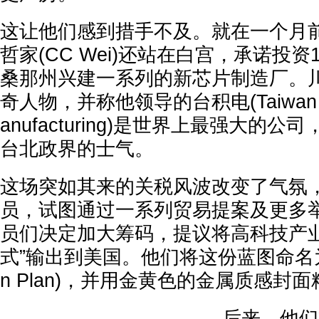
这让他们感到措手不及。就在一个月
哲家(CC Wei)还站在白宫，承诺投资
桑那州兴建一系列的新芯片制造厂。
奇人物，并称他领导的台积电(Taiwan Sem
anufacturing)是世界上最强大的
台北政界的士气。
这场突如其来的关税风波改变了气氛
员，试图通过一系列贸易提案及更多
员们决定加大筹码，提议将高科技产业
式”输出到美国。他们将这份蓝图命名为“
n Plan)，并用金黄色的金属质感封
后来，他们