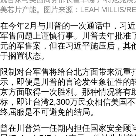
美芯片产能。图片来源：LEAH MILLIS/RE
在今年2月与川普的一次通话中，习
军售问题上谨慎行事。川普去年批准了
元的军售案，但在习近平施压后，其
于搁置状态。
限制对台军售将给台北方面带来沉重
示，即便是川普的言论发生象征性的
京方面取得一次胜利。那种情况将有
标，即让台湾2,300万民众相信美国
终屈服是不可避免的结局。
曾在川普第一任期内担任国家安全顾问