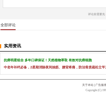
评论前需要先
全部评论
实用资讯
抗癌明星组合 多年口碑保证！天然植物萃取 有效对抗癌细胞
中老年补钙必备，2星期消除夜间抽筋、腰背疼痛，防治骨质疏松立竿
关于本站
|
广告服
Copyright (C) 199