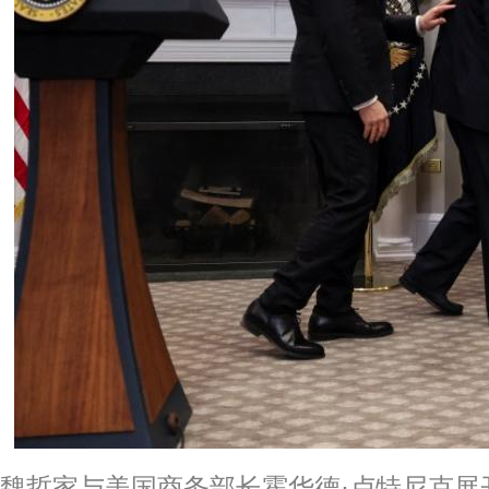
魏哲家与美国商务部长霍华德·卢特尼克展