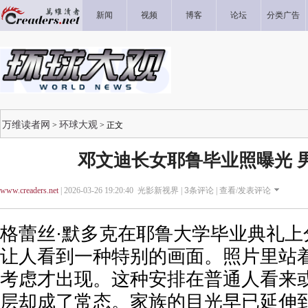
新闻
视频
博客
论坛
分类广告
万维读者网
环球大观
>
> 正文
邓文迪长女耶鲁毕业照曝光 
www.creaders.net
| 2026-03-26 19:20:40 光影新视界 |
3
条评论 |
查看/发表评论
格蕾丝·默多克在耶鲁大学毕业典礼上
让人看到一种特别的画面。照片里站
考虑才出现。这种安排在普通人看来
层却成了常态。家族的目光早已延伸