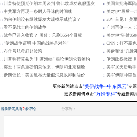
川普特使预期伊朗本周谈判 鲁比欧成功说服盟友
美国首批海军陆
中共军方再现一条耐人寻味的时间线
美对伊“最后一
为何伊朗没有继续爆发大规模示威抗议？
20年首见！ 
看不见战士的伊朗战争
广州再倒一人：
战争已进入收官？ 川普：只剩3554个目标
美对伊“狂射85
“伊朗战争证明 中国的战略是对的”
CNN：打不赢
布什号航母赶赴波湾
美伊和谈“几近死
川普称荷莫兹为“川普海峡” 狠呛伊朗求着签约
伊朗政权撒谎 
突发！两条重磅消息传来，伊朗和北京翻脸
美军10天后动手
伊朗议长：美国散布大量假消息以抑制油价
美军伊朗冲突首
“美伊战争--中东风云”
“万维专栏”
当前新闻共有
2
条评论
分享到：