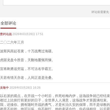
评论前需要先
全部评论
曹刿论战
2026年03月28日 17:51
二〇二六年三月
波斯风雨起苍黄，十万战鹰过海疆。
虎踞龙盘今胜昔，天翻地覆慨而慷。
宜将剩勇追穷寇，不可沽名学霸王。
天若有情天亦老，人间正道是沧桑。
吴敬中
2026年03月28日 16:26
以右派的观点，在开战一个小时后，炸死哈梅内伊，这场战争就已经结束
都过上比挨打前更好的日子，全世界人人满意，这场战争才算圆满结束。
我，还揍你。拥有随时开战的勇气，才是长治久安的保障，而不是绿教的
都是不好的，他可以坏，你不能打。他的承诺合约，你必须相信，以后耍