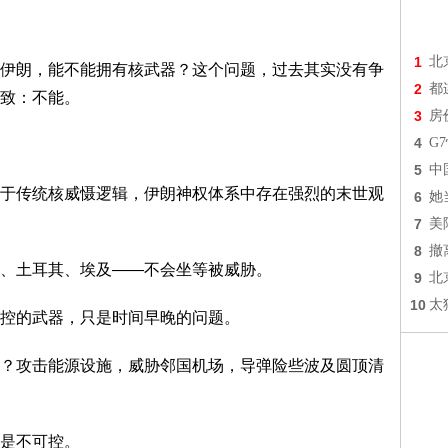
1
北
伊朗，能不能拥有核武器？这个问题，过去其实没有争
2
都
致：不能。
3
房
4
G
5
中
于传统核威慑逻辑，伊朗神权体系中存在强烈的末世观
6
她
7
美
8
撤
、土耳其、埃及——不会坐等被威胁。
9
北
10
太
控的武器，只是时间早晚的问题。
？攻击能源设施，威胁邻国机场，导弹险些波及
圆顶清
是不可控。