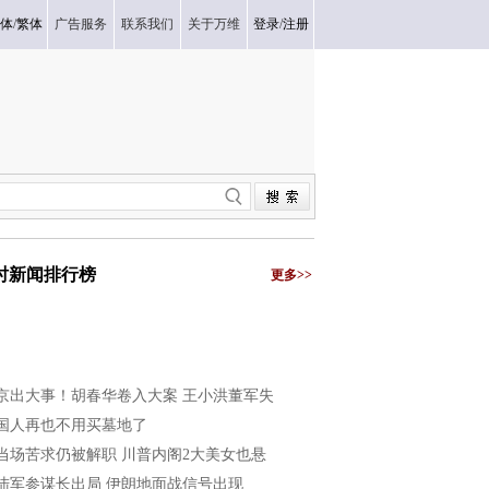
体
/
繁体
广告服务
联系我们
关于万维
登录
/
注册
小时新闻排行榜
更多>>
京出大事！胡春华卷入大案 王小洪董军失
国人再也不用买墓地了
当场苦求仍被解职 川普内阁2大美女也悬
陆军参谋长出局 伊朗地面战信号出现