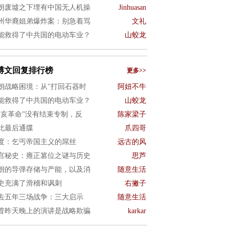
朗废墟之下埋有中国无人机操
Jinhuasan
州华裔姐弟爆炸案：别急着骂
文礼
能救得了中共国的电动车业？
山蛟龙
博文回复排行榜
更多>>
朗战略困境：从"打回石器时
阿妞不牛
能救得了中共国的电动车业？
山蛟龙
辛亥革命”没有结束专制，反
陈家梁子
此最后通牒
爪四哥
度：乞丐帝国主义的屌丝
远古的风
宫秘史：雍正篡位之谜与历史
思芦
朗的导弹存储与产能，以及消
随意生活
史充满了滑稽和讽刺
右撇子
去五年三场战争：三大启示
随意生活
普昨天晚上的演讲是战略欺骗
karkar