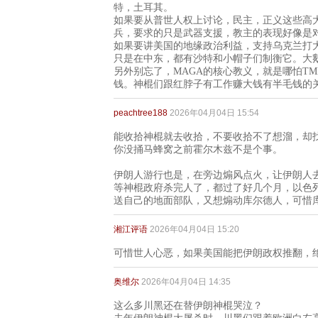
特，土耳其。
如果要从普世人权上讨论，民主，正义这些高
兵，要求的只是武器支援，教主的表现好像是
如果要讲美国的地缘政治利益，支持乌克兰打
只是在中东，都有沙特和小帽子们制衡它。大
另外别忘了，MAGA的核心教义，就是哪怕T
钱。神棍们跟红脖子有工作赚大钱有半毛钱的
peachtree188
2026年04月04日 15:54
能收拾神棍就去收拾，不要收拾不了想溜，却
你没捅马蜂窝之前霍尔木兹不是个事。
伊朗人游行也是，在旁边煽风点火，让伊朗人
等神棍政府杀完人了，都过了好几个月，以色
送自己的地面部队，又想煽动库尔德人，可惜
湘江评语
2026年04月04日 15:20
可惜世人心恶，如果美国能把伊朗政权推翻，
奥维尔
2026年04月04日 14:35
这么多川黑还在替伊朗神棍哭泣？