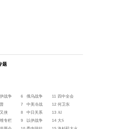
专题
6
11
伊战争
俄乌战争
四中全会
7
12
普
中美冷战
何卫东
8
13
又侠
中日关系
AI
9
14
维专栏
以伊战争
大S
10
15
共两会
委内瑞拉
洛杉矶大火