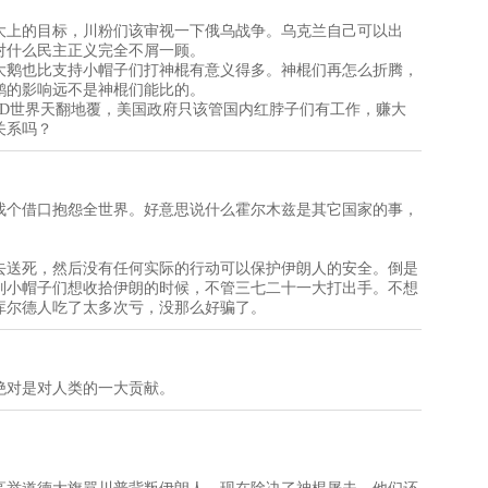
大上的目标，川粉们该审视一下俄乌战争。乌克兰自己可以出
对什么民主正义完全不屑一顾。
大鹅也比支持小帽子们打神棍有意义得多。神棍们再怎么折腾，
鹅的影响远不是神棍们能比的。
MD世界天翻地覆，美国政府只该管国内红脖子们有工作，赚大
关系吗？
找个借口抱怨全世界。好意思说什么霍尔木兹是其它国家的事，
去送死，然后没有任何实际的行动可以保护伊朗人的安全。倒是
列小帽子们想收拾伊朗的时候，不管三七二十一大打出手。不想
库尔德人吃了太多次亏，没那么好骗了。
绝对是对人类的一大贡献。