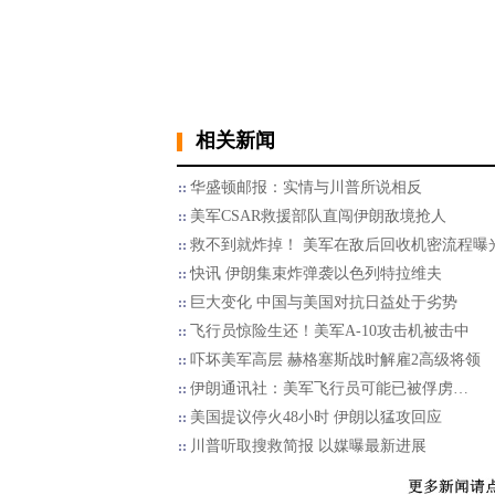
相关新闻
华盛顿邮报：实情与川普所说相反
美军CSAR救援部队直闯伊朗敌境抢人
救不到就炸掉！ 美军在敌后回收机密流程曝
快讯 伊朗集束炸弹袭以色列特拉维夫
巨大变化 中国与美国对抗日益处于劣势
飞行员惊险生还！美军A-10攻击机被击中
吓坏美军高层 赫格塞斯战时解雇2高级将领
伊朗通讯社：美军飞行员可能已被俘虏…
美国提议停火48小时 伊朗以猛攻回应
川普听取搜救简报 以媒曝最新进展