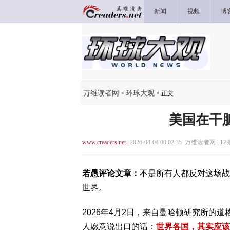
新闻
视频
博
万维读者网
环球大观
>
> 正文
美国在干
www.creaders.net
| 2026-04-04 00:02:35 万维读者网 |
12
若愚评论文章：
不是所有人都反对这场战
世界。
2026年4月2日，来自
曼哈顿研究所
的
道
人愿意说出口的话：
世界各国，其实应该