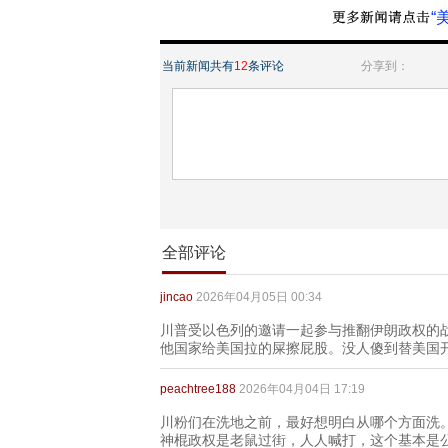
“
当前新闻共有
12
条评论
分享到：
全部评论
jincao
2026年04月05日 00:34
川普受以色列的邀请一起参与推翻伊朗政权的
他国家给美国拉的屎擦屁股。没人傻到替美国
peachtree188
2026年04月04日 17:19
川粉们在洗地之前，最好想明白从哪个方面洗
神棍政权是老鼠过街，人人喊打，这个基本是