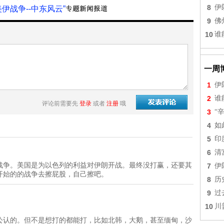
8
伊
美伊战争--中东风云”
9
佛
10
谁
一周
1
伊
2
谁
评论前需要先
登录
或者
注册
哦
3
“
4
如
5
印
6
清
战争。美国是为以色列的利益对伊朗开战。最终没打赢，还要其
7
伊
开始的的战争去擦屁股，自己擦吧。
8
历
9
过
10
川
。
公认的。但不是想打的都能打，比如北韩，大鹅，甚至缅甸，沙