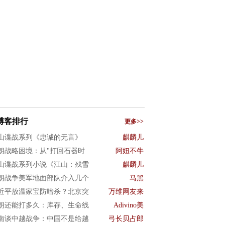
博客排行
更多>>
山谍战系列《忠诚的无言》
麒麟儿
朗战略困境：从"打回石器时
阿妞不牛
山谍战系列小说《江山：残雪
麒麟儿
朗战争美军地面部队介入几个
马黑
近平放温家宝防暗杀？北京突
万维网友来
朗还能打多久：库存、生命线
Adivino美
南谈中越战争：中国不是给越
弓长贝占郎