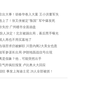
京出大事！胡春华卷入大案 王小洪董军失
连上了！张又侠被定“叛国” 军中爆发死
价失控 广州楼市全面崩盘
7惊人决定！北京被踢出局，幕后黑手曝光
国人再也不用买墓地了
当场苦求仍被解职 川普内阁2大美女也悬
陆军参谋长出局 伊朗地面战信号出现
离是假象？他，可能突然出手
京气炸疯狂报复 卢比奥火大回应
猖狂 事发上海迪士尼 28人全部被抓！