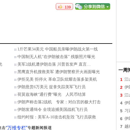
139
1斤芒果34美元 中国船员亲曝伊朗战火第一线
中国制无人机“在伊朗被击落” 残骸照片曝光
光
美军2战机遭伊朗击落 川普首发声 直言…
一周
黑鹰直升机搜救美军 遭伊朗警察开火画面曝光
伊拒见美 拒停火 革命卫队炫耀击落多架美机
1
江
伊朗悬赏6万美元 捉拿失踪美军飞行员
2
伊
荷莫兹海峡“通行费”曝光 人民币结算
3
江
伊朗声称击落2战机 专家：对白宫的极大打击
4
伊
伊朗发通缉令 全境追捕美国战机飞行员
5
习
纽约时报：美军A-10攻击机坠毁 飞行员获救
6
伊
7
越
“万维专栏”