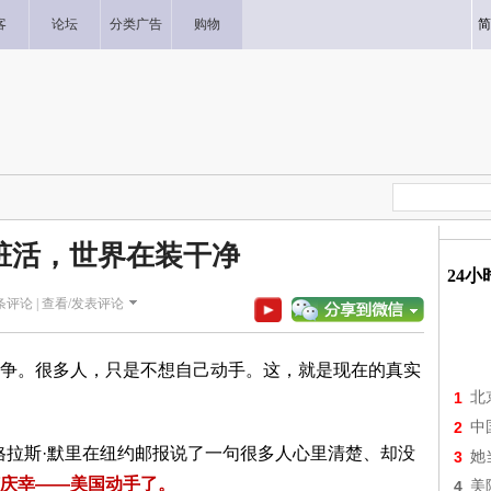
客
论坛
分类广告
购物
简
脏活，世界在装干净
24
条评论 |
查看/发表评论
争。很多人，只是不想自己动手。这，就是现在的真实
1
北
2
中
格拉斯·默里
在
纽约邮报
说了一句很多人心里清楚、却没
3
她
庆幸——美国动手了。
4
美