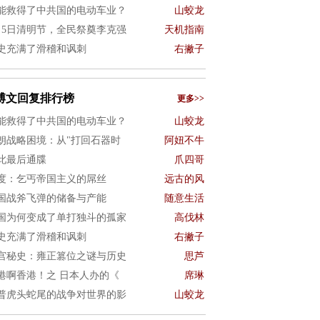
能救得了中共国的电动车业？
山蛟龙
月5日清明节，全民祭奠李克强
天机指南
史充满了滑稽和讽刺
右撇子
博文回复排行榜
更多>>
能救得了中共国的电动车业？
山蛟龙
朗战略困境：从"打回石器时
阿妞不牛
此最后通牒
爪四哥
度：乞丐帝国主义的屌丝
远古的风
国战斧飞弹的储备与产能
随意生活
国为何变成了单打独斗的孤家
高伐林
史充满了滑稽和讽刺
右撇子
宫秘史：雍正篡位之谜与历史
思芦
港啊香港！之 日本人办的《
席琳
普虎头蛇尾的战争对世界的影
山蛟龙