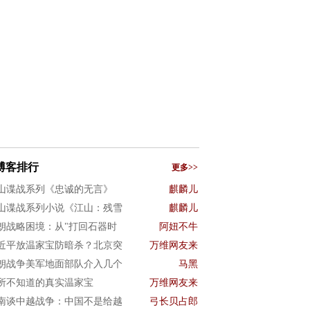
博客排行
更多>>
山谍战系列《忠诚的无言》
麒麟儿
山谍战系列小说《江山：残雪
麒麟儿
朗战略困境：从"打回石器时
阿妞不牛
近平放温家宝防暗杀？北京突
万维网友来
朗战争美军地面部队介入几个
马黑
所不知道的真实温家宝
万维网友来
南谈中越战争：中国不是给越
弓长贝占郎