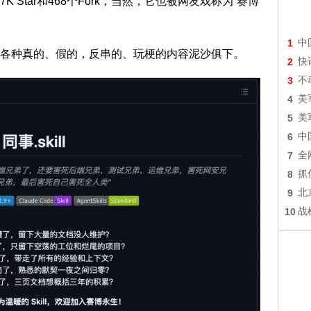
Star和468个Fork，当然，它也被网友戏称为“赛博
1
中
各种真的、假的，反串的、玩梗的内容泥沙俱下。
2
快
3
不
4
美
5
美
6
中
7
全
8
抓
9
北
10
战