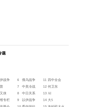
专题
6
11
伊战争
俄乌战争
四中全会
7
12
普
中美冷战
何卫东
8
13
又侠
中日关系
AI
9
14
维专栏
以伊战争
大S
10
15
共两会
委内瑞拉
洛杉矶大火