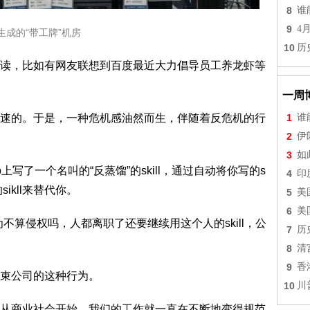
8
谁
9
4
I生成的“带工牌”机房
10
历
读，比如有网友联想到百度最近大力倡导员工养龙虾等
一周
速的。于是，一种危机感油然而生，伴随着反危机的行
1
谁
2
伊
3
如
上写了一个名叫的“反蒸馏”的skill，通过自动将你写的s
4
印
ikll来替代你。
5
美
6
美
不算侵权吗，人都离职了还要继续用这个人的skill，公
7
历
8
清
9
香
束公司的这种行为。
10
川
从商业社会开始，我们的工作就一直在不断地变得规范