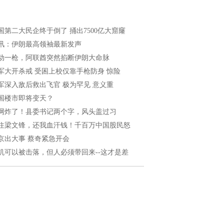
国第二大民企终于倒了 捅出7500亿大窟窿
讯：伊朗最高领袖最新发声
动一枪，阿联酋突然掐断伊朗大命脉
军大开杀戒 受困上校仅靠手枪防身 惊险
军深入敌后救出飞官 极为罕见 意义重
国楼市即将变天？
网炸了！县委书记两个字，风头盖过习
住梁文锋，还我血汗钱！千百万中国股民怒
京出大事 蔡奇紧急开会
机可以被击落，但人必须带回来--这才是差