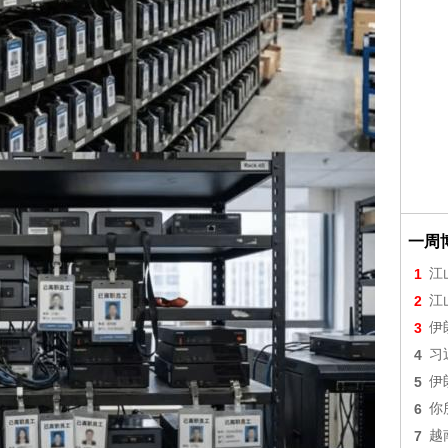
一周
1
江
2
江
3
伊
4
习
5
伊
6
你
7
越