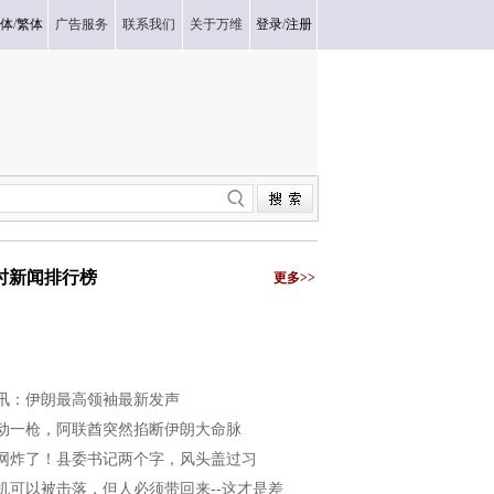
体
/
繁体
广告服务
联系我们
关于万维
登录
/
注册
小时新闻排行榜
更多>>
讯：伊朗最高领袖最新发声
动一枪，阿联酋突然掐断伊朗大命脉
网炸了！县委书记两个字，风头盖过习
机可以被击落，但人必须带回来--这才是差