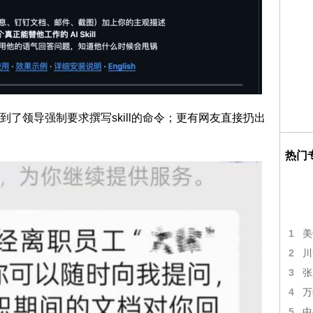
了领导强制要求撰写skill的命令；更有网友直接扔出
热门
1
美
2
川
3
张
4
万
5
中