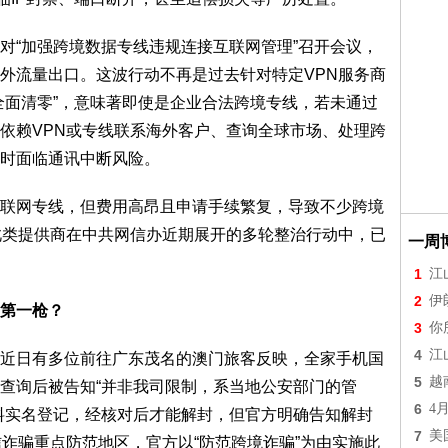
对“加强跨境数据专线违规连接互联网管理”召开会议，
外流量出口。这波行动不再是过去针对特定VPN服务商
全面清零”，意味著即使是企业合法跨境专线，若未通过
依赖VPN或专线联系海外客户、查询全球市场、处理跨
时面临通讯中断风险。
联网专线，但费用高昂且申请手续繁复，导致不少跨境
此类提供商在中共网信办近期展开的多轮整治行动中，已
一周
1
江
2
伊
第一枪？
3
你
4
江
近日有多位前往广东茂名的澳门旅客反映，全家手机国
5
越
查询后被告知“并非我司限制，系当地公安部门的管
6
4
料实名登记，经核对后才能解封，但官方明确告知解封
7
美
信诈骗重点防范地区，官方以“防范跨境诈骗”为由实施此