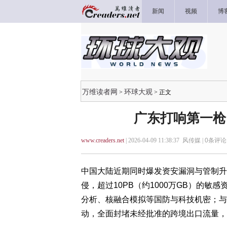
新闻
视频
博
万维读者网
环球大观
>
> 正文
广东打响第一枪
www.creaders.net
| 2026-04-09 11:38:37 风传媒 |
0
条评论 
中国大陆近期同时爆发资安漏洞与管制升
侵，超过10PB（约1000万GB）的
分析、核融合模拟等国防与科技机密；与
动，全面封堵未经批准的跨境出口流量，