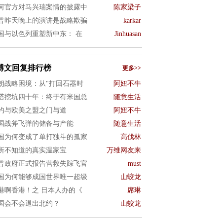
何官方对马兴瑞案情的披露中
陈家梁子
普昨天晚上的演讲是战略欺骗
karkar
国与以色列重塑新中东： 在
Jinhuasan
博文回复排行榜
更多>>
朗战略困境：从"打回石器时
阿妞不牛
塔挖坑四十年：终于有米国总
随意生活
约与欧美之盟之门与道
阿妞不牛
国战斧飞弹的储备与产能
随意生活
国为何变成了单打独斗的孤家
高伐林
所不知道的真实温家宝
万维网友来
普政府正式报告营救失踪飞官
must
国为何能够成国世界唯一超级
山蛟龙
港啊香港！之 日本人办的《
席琳
国会不会退出北约？
山蛟龙