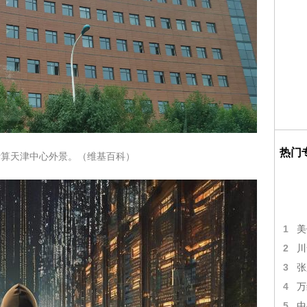
热门
计算天津中心外景。（维基百科）
1
美
2
川
3
张
4
万
5
中