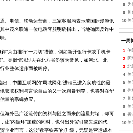
8
为
9
川
10
美
通、电信、移动运营商，三家客服均表示若国际漫游讯
其中茂名联通一位电话客服明确指出，当地确因反诈中
映。
一周
1
伊
诈”为由推行“一刀切”措施，例如新开银行卡或手机卡
2
阿
书”。类似情况过去在北方省份较为常见，如河北、北
3
北
行业整体运作而被叫停。
4
美
指出，中国互联网的“局域网化”进程已进入实质性的最
5
美
6
你
讯获取权利与言论自由的又一次粗暴剥夺，也将对在华
7
川
可估量的寒蝉效应。
8
美
但海外已广泛流传的资料与随之而来的流量封堵，却可
9
香
，让“内循环”加速的同时，也付出外贸引擎失速的代
10
美
贸企业而言，这波“数字铁幕”的升级，无疑是营运成本