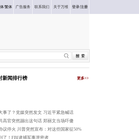
体
/
繁体
广告服务
联系我们
关于万维
登录
/
注册
小时新闻排行榜
更多>>
大事了？党媒突然发文 习近平紧急喊话
共高官突然蹦出这句话 郑丽文当场吓傻
协议停火 川普突然宣布：对这些国家征50%
到了！FBI逮捕军事泄密者