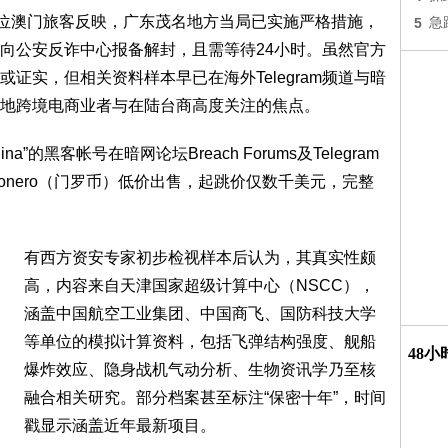
位澳门旅客反映，广东茂名地方当局已实施严格措施，
5
急
向公安反诈中心报备解封，且需等待24小时。虽然官方
证实，但相关资料样本早已在海外Telegram频道与暗
地跨境电商业者与在陆台商高度关注的焦点。
na”的黑客帐号在暗网论坛Breach Forums及Telegram
nero（门罗币）低价出售，起跳价仅数千美元，完整
有西方资安专家初步检视样本后认为，其真实性颇
高，内容来自天津国家超级计算中心（NSCC），
涵盖中国航空工业集团、中国商飞、国防科技大学
等单位的模拟计算资料，包括飞弹结构强度、舰船
48
爆炸效应、隐身战机气动分析、生物资讯学乃至核
融合相关研究。部分档案甚至标注“保密十年”，时间
戳显示涵盖近年最新项目。