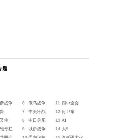
专题
6
11
伊战争
俄乌战争
四中全会
7
12
普
中美冷战
何卫东
8
13
又侠
中日关系
AI
9
14
维专栏
以伊战争
大S
10
15
共两会
委内瑞拉
洛杉矶大火