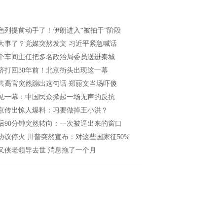
色列提前动手了！伊朗进入“被抽干”阶段
大事了？党媒突然发文 习近平紧急喊话
个车间主任把多名政治局委员送进秦城
济打回30年前！北京街头出现这一幕
共高官突然蹦出这句话 郑丽文当场吓傻
见一幕：中国民众掀起一场无声的反抗
京传出惊人爆料：习要做掉王小洪？
后90分钟突然转向：一次被逼出来的窗口
协议停火 川普突然宣布：对这些国家征50%
又侠老领导去世 消息拖了一个月