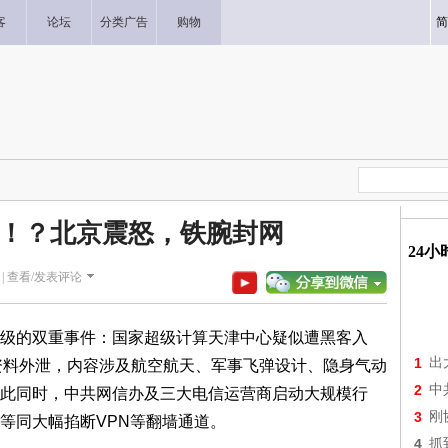
客
论坛
分类广告
购物
简
！？北京震怒，铁腕封网
24
|
查看/发表评论
级的双重事件：国家超级计算天津中心疑似遭黑客入
1
出
敏感资料外泄，内容涉及航空航天、军事飞弹设计、隐身气动
2
中
此同时，中共网信办及三大电信运营商启动大规模行
3
刚
等同大幅掐断VPN等翻墙通道。
4
抓