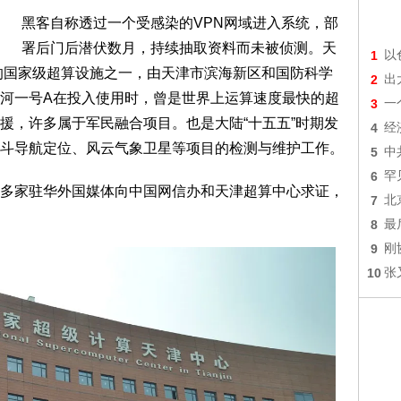
黑客自称透过一个受感染的VPN网域进入系统，部
署后门后潜伏数月，持续抽取资料而未被侦测。天
1
以
早的国家级超算设施之一，由天津市滨海新区和国防科学
2
出
河一号A在投入使用时，曾是世界上运算速度最快的超
3
一
援，许多属于军民融合项目。也是大陆“十五五”时期发
4
经
斗导航定位、风云气象卫星等项目的检测与维护工作。
5
中
6
罕
多家驻华外国媒体向中国网信办和天津超算中心求证，
7
北
8
最
9
刚
10
张