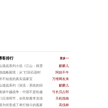
博客排行
更多>>
山谍战系列小说《江山：残雪
麒麟儿
朗战略困境：从"打回石器时
阿妞不牛
所不知道的真实温家宝
万维网友来
山谍战系列《深流：系统的回
麒麟儿
南谈中越战争：中国不是给越
弓长贝占郎
月5日清明节，全民祭奠李克强
天机指南
国为何变成了单打独斗的孤家
高伐林