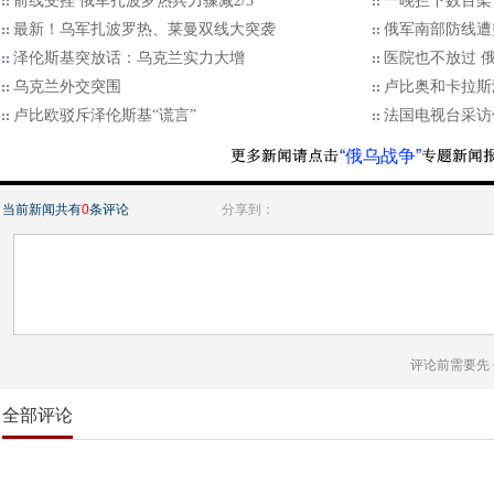
前线受挫 俄军扎波罗热兵力骤减2/3
一晚拦下数百架
最新！乌军扎波罗热、莱曼双线大突袭
俄军南部防线遭
泽伦斯基突放话：乌克兰实力大增
医院也不放过 
乌克兰外交突围
卢比奥和卡拉斯
卢比欧驳斥泽伦斯基“谎言”
法国电视台采访
“俄乌战争”
当前新闻共有
0
条评论
分享到：
评论前需要先
全部评论