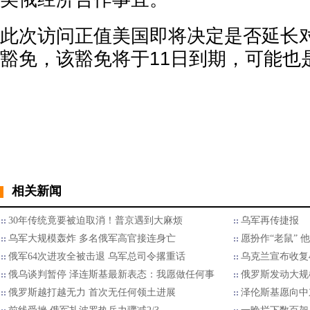
此次访问正值美国即将决定是否延长
豁免，该豁免将于11日到期，可能也
相关新闻
30年传统竟要被迫取消！普京遇到大麻烦
乌军再传捷报
乌军大规模轰炸 多名俄军高官接连身亡
愿扮作“老鼠”
俄军64次进攻全被击退 乌军总司令撂重话
乌克兰宣布收复
俄乌谈判暂停 泽连斯基最新表态：我愿做任何事
俄罗斯发动大规
俄罗斯越打越无力 首次无任何领土进展
泽伦斯基愿向中