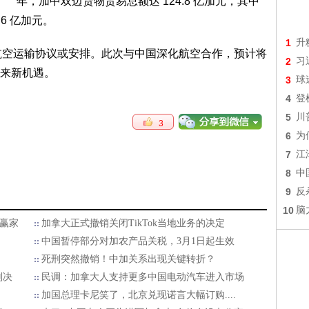
年，加中双边货物贸易总额达 124.8 亿加元，其中
.6 亿加元。
1
升
署航空运输协议或安排。此次与中国深化航空合作，预计将
2
习
来新机遇。
3
球
4
登
5
川
3
6
为
7
江
8
中
9
反
10
脑
大赢家
加拿大正式撤销关闭TikTok当地业务的决定
中国暂停部分对加农产品关税，3月1日起生效
死刑突然撤销！中加关系出现关键转折？
判决
民调：加拿大人支持更多中国电动汽车进入市场
加国总理卡尼笑了，北京兑现诺言大幅订购....