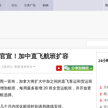
客
论坛
分类广告
购物
简
官宣！加中直飞航班扩容
24
 |
1
条评论 |
查看/发表评论
innon 周一宣布，加拿大将扩大中加之间的直飞客运和货运班
1
升
加航班，每周最多新增 20 班全货运航班，并开放更
2
脑
航选择。
3
冲
几个月内优化航班时刻表和路线安排。
4
突