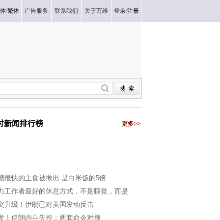
体
/
繁体
广告服务
联系我们
关于万维
登录
/
注册
小时新闻排行榜
更多>>
糖最快的主食被揪出 是白米饭的5倍
力工作者最好的休息方式，不是睡觉，而是
突升级！伊朗已对美国发动反击
发！伊朗内斗失控：两套命令对撞