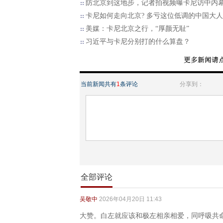
防北京到这地步，记者拍视频曝卡尼访中内
卡尼如何走向北京? 多亏这位低调的中国大
美媒：卡尼北京之行，“厚颜无耻”
习近平与卡尼分别打的什么算盘？
当前新闻共有
1
条评论
分享到：
全部评论
吴敬中
2026年04月20日 11:43
大赞。白左就应该和极左相亲相爱，同呼吸共