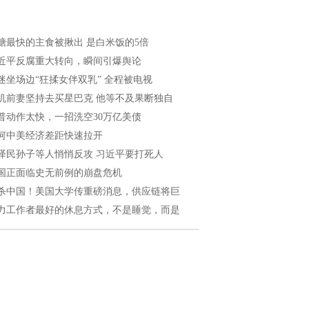
糖最快的主食被揪出 是白米饭的5倍
近平反腐重大转向，瞬间引爆舆论
迷坐场边“狂揉女伴双乳” 全程被电视
机前妻坚持去买星巴克 他等不及果断独自
普动作太快，一招洗空30万亿美债
何中美经济差距快速拉开
泽民孙子等人悄悄反攻 习近平要打死人
国正面临史无前例的崩盘危机
杀中国！美国大学传重磅消息，供应链将巨
力工作者最好的休息方式，不是睡觉，而是