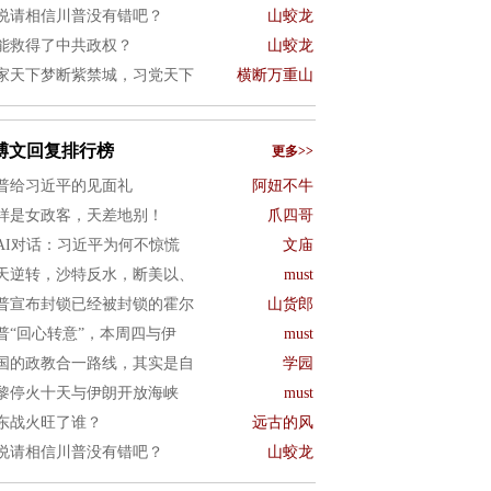
说请相信川普没有错吧？
山蛟龙
能救得了中共政权？
山蛟龙
家天下梦断紫禁城，习党天下
横断万重山
博文回复排行榜
更多>>
普给习近平的见面礼
阿妞不牛
样是女政客，天差地别！
爪四哥
AI对话：习近平为何不惊慌
文庙
天逆转，沙特反水，断美以、
must
普宣布封锁已经被封锁的霍尔
山货郎
普“回心转意”，本周四与伊
must
国的政教合一路线，其实是自
学园
黎停火十天与伊朗开放海峡
must
东战火旺了谁？
远古的风
说请相信川普没有错吧？
山蛟龙