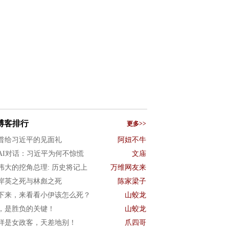
博客排行
更多>>
普给习近平的见面礼
阿妞不牛
AI对话：习近平为何不惊慌
文庙
伟大的挖角总理: 历史将记上
万维网友来
岸英之死与林彪之死
陈家梁子
下来，来看看小伊该怎么死？
山蛟龙
，是胜负的关键！
山蛟龙
样是女政客，天差地别！
爪四哥