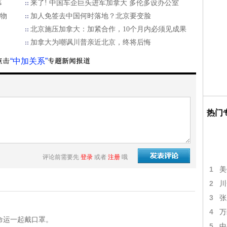
幕
来了! 中国车企巨头进军加拿大 多伦多设办公室
人物
加人免签去中国何时落地？北京要变脸
北京施压加拿大：加紧合作，10个月内必须见成果
加拿大为嘲讽川普亲近北京，终将后悔
“中加关系”
热门
评论前需要先
登录
或者
注册
哦
1
美
2
川
3
张
4
万
命运一起戴口罩。
5
中