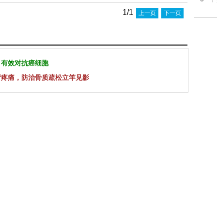
1/1
上一页
下一页
 有效对抗癌细胞
背疼痛，防治骨质疏松立竿见影