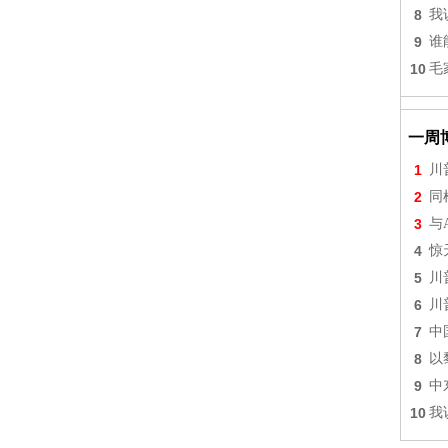
8
我
9
谁
10
毛
一周
1
川
2
同
3
与
4
惊
5
川
6
川
7
中
8
以
9
中
10
我