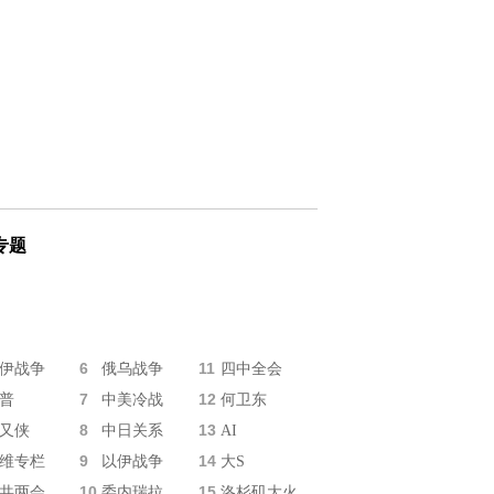
专题
6
11
伊战争
俄乌战争
四中全会
7
12
普
中美冷战
何卫东
8
13
又侠
中日关系
AI
9
14
维专栏
以伊战争
大S
10
15
共两会
委内瑞拉
洛杉矶大火