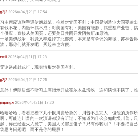
g2j2
2026年04月21日 17:54
习主席应该联手逼伊朗就范，拖着对党国不利：中国是制造业大国要输出
有钱不花，内循环搞不成；对美国有利：美国有能源，搞重塑产业链，搞
全供应，直接从美国买，还要美日共同开发阿拉斯加原油。
一场美伊战争，我党又奉送掉了北部湾，本来是有争议的海域，苏林告诉
油，那你们就开发吧，买起来也方便。
emil
2026年04月21日 17:28
无论谈或封或打，现实情形对美国有利。
g2j2
2026年04月21日 17:25
意外！伊朗居然不听习主席指示开放霍尔木兹海峡，连和谈也不谈了，难
jinpingxi
2026年04月21日 17:20
哈哈哈哈，看看把楼下几个恨川党给急的，川普不是完人，但他的所作所
啊，可能连川普的一次演讲都没有听过，不知道为什么会如此恨川普，只
起，你已经走火入魔了，美国人民都是傻子？只有你聪明？！不要把自己
袋思考问题吧，而不是你的屁股！