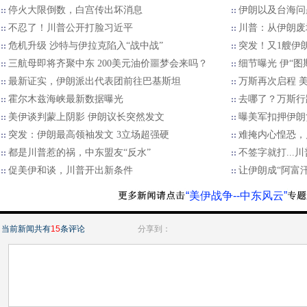
停火大限倒数，白宫传出坏消息
伊朗以及台海问
不忍了！川普公开打脸习近平
川普：从伊朗废
危机升级 沙特与伊拉克陷入“战中战”
突发！又1艘伊
三航母即将齐聚中东 200美元油价噩梦会来吗？
细节曝光 伊“
最新证实，伊朗派出代表团前往巴基斯坦
万斯再次启程 
霍尔木兹海峡最新数据曝光
去哪了？万斯行
美伊谈判蒙上阴影 伊朗议长突然发文
曝美军扣押伊朗
突发：伊朗最高领袖发文 3立场超强硬
难掩内心惶恐，
都是川普惹的祸，中东盟友“反水”
不签字就打...
促美伊和谈，川普开出新条件
让伊朗成“阿富
“美伊战争--中东风云”
当前新闻共有
15
条评论
分享到：