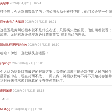
吴敬中
2026年04月21日 16:24
打个赌，今天骂川普怂了的，假如明天动手殴打伊朗，他们又会第一个蹦
百年未有之大骗局
2026年04月21日 16:21
这些五毛黄川粉根本就不是什么右派，只要橘头放的屁，他们闻着就香；
舔族。无论右派还是左派必须尊重事实,捍卫自己的理念。
那就这样吧还能咋的
2026年04月21日 16:10
哈哈！伊朗一直把橘头当猴耍！
jinpingxi
2026年04月21日 16:01
个人认为这是目前最好的解决方案，轰炸的结果可能会对伊朗人民的民生
显著的冲击，现在封而不战，一周以内，神棍政权将不得不开始封存油井
到时候来寻求谈判就真的没有任何筹码了。
摩诃笨蛋
2026年04月21日 15:13
TACO
best-gg
2026年04月21日 15:01