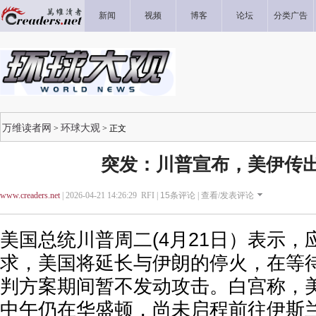
新闻
视频
博客
论坛
分类广告
万维读者网
环球大观
>
> 正文
突发：川普宣布，美伊传
www.creaders.net
| 2026-04-21 14:26:29 RFI |
15
条评论 |
查看/发表评论
美国总统川普周二(4月21日）表示
求，美国将延长与伊朗的停火，在等
判方案期间暂不发动攻击。白宫称，
中午仍在华盛顿，尚未启程前往伊斯