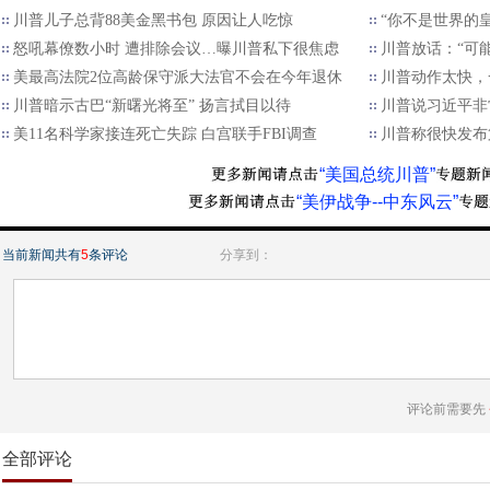
川普儿子总背88美金黑书包 原因让人吃惊
“你不是世界的
怒吼幕僚数小时 遭排除会议…曝川普私下很焦虑
川普放话：“可
美最高法院2位高龄保守派大法官不会在今年退休
川普动作太快，
川普暗示古巴“新曙光将至” 扬言拭目以待
川普说习近平非
美11名科学家接连死亡失踪 白宫联手FBI调查
川普称很快发布
“美国总统川普”
“美伊战争--中东风云”
当前新闻共有
5
条评论
分享到：
评论前需要先
全部评论