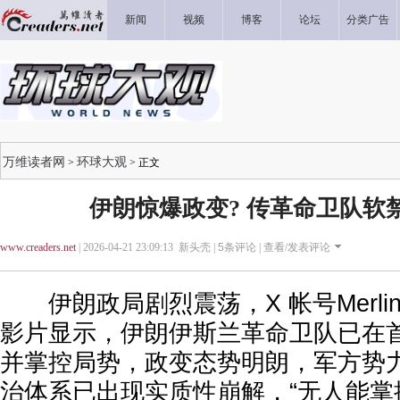
新闻
视频
博客
论坛
分类广告
万维读者网
环球大观
>
> 正文
伊朗惊爆政变? 传革命卫队软
www.creaders.net
| 2026-04-21 23:09:13 新头壳 |
5
条评论 |
查看/发表评论
伊朗政局剧烈震荡，X 帐号Merlin C
影片显示，伊朗伊斯兰革命卫队已在
并掌控局势，政变态势明朗，军方势
治体系已出现实质性崩解，“无人能掌