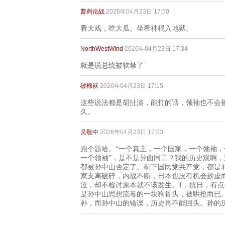
曹刿论战
2026年04月23日 17:50
看大戏，吃大瓜。坐看神棍入地狱。
NorthWestWind
2026年04月23日 17:34
就是说总统被软禁了
破棉袄
2026年04月23日 17:15
这些说法都是胡扯淡，能打的话，领袖也不会
久。
吴敬中
2026年04月23日 17:03
跑个题哈。“一个真主，一个国家，一个领袖，
一个领袖”，是不是异曲同工？我的历史观啊
都被孙中山否定了。剩下国民党共产党，都是
家支离破碎，内战不断，日本也没有机会趁虚
泣，却不检讨原本就不该发生。1，抗日，有点
是孙中山思想流毒的一块狗骨头，被哄抢而已
补，而孙中山的错误，历史再不能回头。孙的