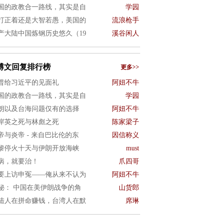
国的政教合一路线，其实是自
学园
打正着还是大智若愚，美国的
流浪枪手
产大陆中国炼钢历史悠久（19
溪谷闲人
博文回复排行榜
更多>>
普给习近平的见面礼
阿妞不牛
国的政教合一路线，其实是自
学园
朗以及台海问题仅有的选择
阿妞不牛
岸英之死与林彪之死
陈家梁子
帝与炎帝 - 来自巴比伦的东
因信称义
黎停火十天与伊朗开放海峡
must
病，就要治！
爪四哥
要上访申冤——俺从来不认为
阿妞不牛
秘： 中国在美伊朗战争的角
山货郎
陆人在拼命赚钱，台湾人在默
席琳