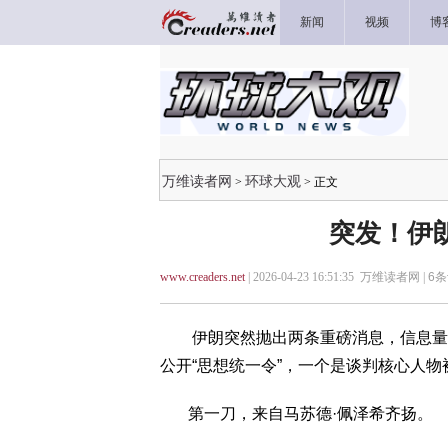
新闻
视频
博
万维读者网
环球大观
>
> 正文
突发！伊
www.creaders.net
| 2026-04-23 16:51:35 万维读者网 |
6
条
伊朗突然抛出两条重磅消息，信息量之
公开“思想统一令”，一个是谈判核心人
第一刀，来自马苏德·佩泽希齐扬。