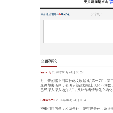
“
当前新闻共有
6
条评论
分享到：
全部评论
frank_ly
2026年04月24日 06:24
对川普的嘴上回应被此文吹嘘成“第一刀”，第
最终却去谈判，表明伊朗政权嘴上说的不算数，
已经深入深入地介入”，反映作者情绪化立场化
SaiRenrou
2026年04月24日 05:41
神棍们想的是：和谈是死，硬打也是死，反正