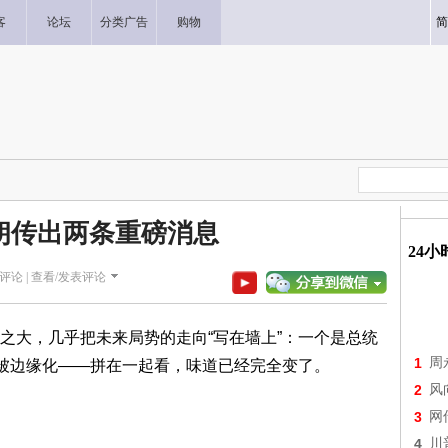
客
论坛
分类广告
购物
简
朗传出两条重磅消息
24
评论 |
查看/发表评论
大，几乎把未来局势的走向“写在墙上”：一个是总统
1
周
物被边缘化——拼在一起看，味道已经完全变了。
2
风
3
网
4
川