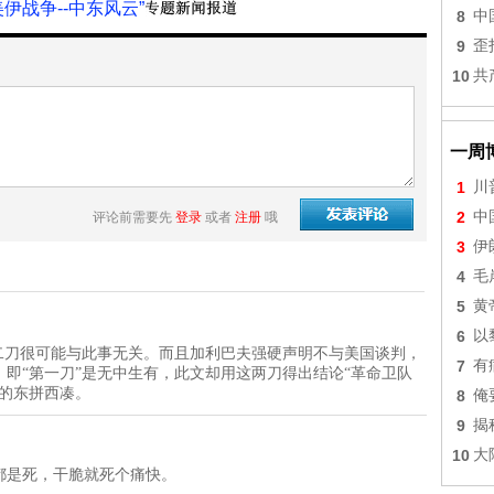
美伊战争--中东风云”
8
中
9
歪
10
共
一周
1
川
2
中
评论前需要先
登录
或者
注册
哦
3
伊
4
毛
5
黄
6
以
二刀很可能与此事无关。而且加利巴夫强硬声明不与美国谈判，
7
有
即“第一刀”是无中生有，此文却用这两刀得出结论“革命卫队
的东拼西凑。
8
俺
9
揭
10
大
都是死，干脆就死个痛快。