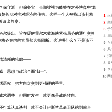
保守派，但偏务实，长期被视为能够在对外博弈中“算
清楚长期对抗对经济的伤害。这样一个人被挤出谈判核
1
火
被请出牌桌。
2
突
3
伊
尔提出、旨在缓解霍尔木兹海峡紧张局势的通行交换
4
周
拉格齐在内的官员都选择阻断。这说明什么？不是谈不
5
习
6
风
7
消
越清晰的轮廓——
8
又
9
李
，思想与政治全面“归一”。
10
网
语权，把方向盘交到更强硬的手里。
术调整；但同时发生，就更像是战略转向。
打算认真谈判，就不会让伊斯兰革命卫队站到前台；