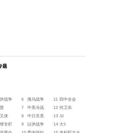
专题
6
11
伊战争
俄乌战争
四中全会
7
12
普
中美冷战
何卫东
8
13
又侠
中日关系
AI
9
14
维专栏
以伊战争
大S
10
15
共两会
委内瑞拉
洛杉矶大火