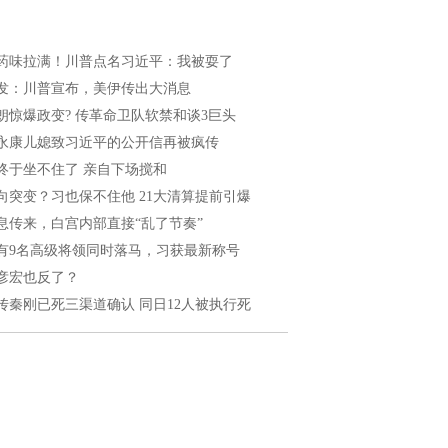
药味拉满！川普点名习近平：我被耍了
发：川普宣布，美伊传出大消息
朗惊爆政变? 传革命卫队软禁和谈3巨头
永康儿媳致习近平的公开信再被疯传
终于坐不住了 亲自下场搅和
向突变？习也保不住他 21大清算提前引爆
息传来，白宫内部直接“乱了节奏”
有9名高级将领同时落马，习获最新称号
彦宏也反了？
传秦刚已死三渠道确认 同日12人被执行死