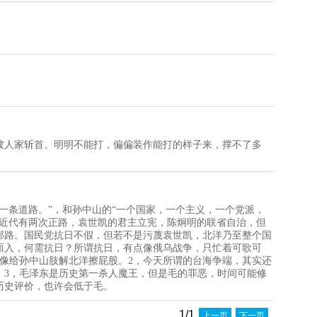
被人家斩首。明明不能打，偏偏装作能打的样子来，撑不了多
一条道路。”，和孙中山的“一个国家，一个主义，一个党派，
，近代有两次正路，袁世凯的君主立宪，陈炯明的联省自治，但
邪路。国民党抗日不假，但若不是污蔑袁世凯，北洋乃至整个国
而入，何需抗日？所谓抗日，有点像俄乌战争，只忙着可歌可
像给孙中山肢解北洋擦屁股。2，今天所谓的台海争端，其实还
。3，毛泽东是历史第一杀人魔王，但是毛的罪恶，时间可能修
历史评价，也许会低于毛。
1/1
上一页
下一页