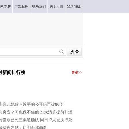
体
/
繁体
广告服务
联系我们
关于万维
登录
/
注册
小时新闻排行榜
更多>>
永康儿媳致习近平的公开信再被疯传
向突变？习也保不住他 21大清算提前引爆
传秦刚已死三渠道确认 同日12人被执行死
普深夜发帖：伊朗面临崩溃