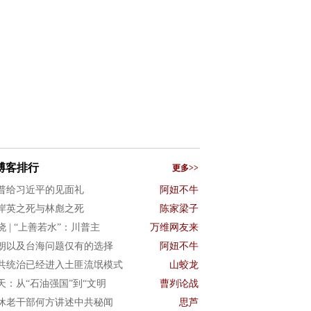
博客排行
更多>>
普给习近平的见面礼
阿妞不牛
岸英之死与林彪之死
陈家梁子
晓 | “上善若水”：川普主
万维网友来
朗以及台海问题仅有的选择
阿妞不牛
共统治已经进入土匪流氓模式
山蛟龙
3天：从“石油强国”到“文明
曹刿论战
休老干部何方讲述中共秘闻
思芦