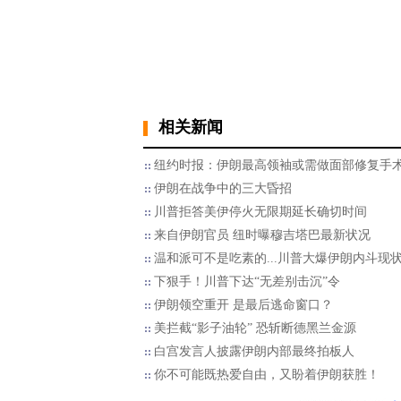
相关新闻
纽约时报：伊朗最高领袖或需做面部修复手
伊朗在战争中的三大昏招
川普拒答美伊停火无限期延长确切时间
来自伊朗官员 纽时曝穆吉塔巴最新状况
温和派可不是吃素的...川普大爆伊朗内斗现
下狠手！川普下达“无差别击沉”令
伊朗领空重开 是最后逃命窗口？
美拦截“影子油轮” 恐斩断德黑兰金源
白宫发言人披露伊朗内部最终拍板人
你不可能既热爱自由，又盼着伊朗获胜！