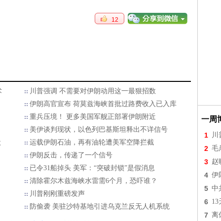
12
术
川普强调 不需要对伊朗动用这一最狠招数
伊朗高官宣布 荷莫兹海峡首批过路费收入已入库
重兵压境！ 更多美国军舰正部署伊朗附近
一周
美伊谈判现状，以色列巴基斯坦释出不详信号
1
川
状
运载伊朗石油，再有油轮遭美军空降拦截
2
毛
伊朗反击，传递了一个信号
3
赵
已令31船掉头 美军：“突破封锁”是假消息
4
伊
清除霍尔木兹海峡水雷需6个月，恐吓谁？
5
中
川普刚刚重磅发声
6
1
防偷袭 美驻沙特基地引进乌克兰反无人机系统
7
离