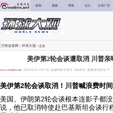
新闻
视频
博客
论坛
分类广告
万维读者网
环球大观
>
> 正文
美伊第2轮会谈遭取消 川普亲
www.creaders.net
| 2026-04-25 14:07:36 自由时报 中央社 |
0
条评论 |
查看/发表评论
美伊第2轮会谈取消！川普喊浪费时
美国、伊朗第2轮会谈根本连影子都
说，他已取消特使赴巴基斯坦会谈行