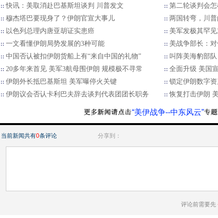
快讯：美取消赴巴基斯坦谈判 川普发文
第二轮谈判会怎
穆杰塔巴要现身了？伊朗官宣大事儿
两国转弯，川普
以色列总理内唐亚胡证实患癌
美军发极其罕见
一文看懂伊朗局势发展的3种可能
美战争部长：对
中国否认被扣伊朗货船上有“来自中国的礼物”
叫阵美海豹部队
20多年来首见 美军3航母围伊朗 规模极不寻常
全面升级 美国
伊朗外长抵巴基斯坦 美军曝停火关键
锁定伊朗数字资产
伊朗议会否认卡利巴夫辞去谈判代表团团长职务
恢复打击伊朗 
“美伊战争--中东风云”
当前新闻共有
0
条评论
分享到：
评论前需要先