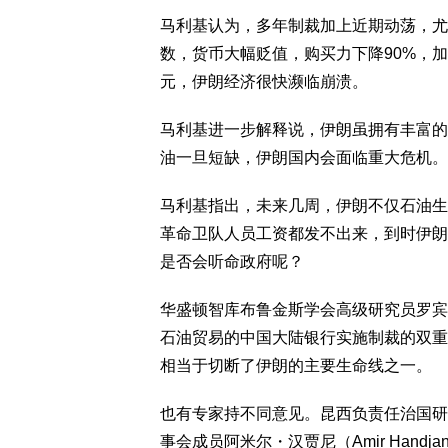
马利基认为，多年制裁加上近期动荡，尤
数，货币大幅贬值，购买力下降90%，加
元，伊朗经济很快濒临崩溃。
马利基进一步解释说，伊朗虽拥有丰富的石
油一旦短缺，伊朗国内会面临重大危机。
马利基指出，未来几周，伊朗不仅石油生
革命卫队人员工资都发不出来，到时伊朗
是否会听命政府呢？
华盛顿智库布鲁金斯学会高级研究员罗宾・布
石油贸易的中国大陆银行实施制裁的双重
相当于切断了伊朗的主要生命线之一。
也有专家持不同意见。昆西负责任治国研究所（Quincy 
事会成员阿米尔・汉贾尼（Amir Hand