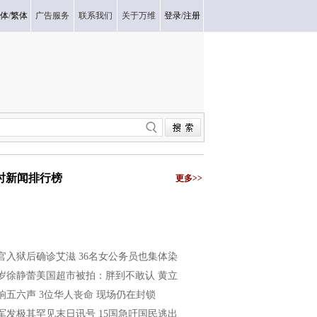
体
/
繁体
广告服务
联系我们
关于万维
登录
/
注册
小时新闻排行榜
更多>>
官入狱后确诊艾滋 36名女公务员也集体染
1岁徐静蕾美国超市被拍：胖到不敢认 黄立
响五六声 3位华人丧命 现场仍在封锁
军发极其罕见末日讯号 15国急吁国民逃出