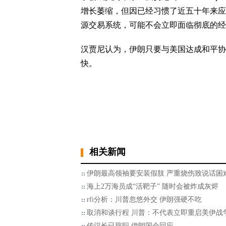
增长萎缩，但因已经习惯了近五十年来应
源交易系统，可能不会立即面临彻底的经
汉贾尼认为，伊朗只要与美国达成和平协
快。
相关新闻
伊朗最高领袖要安装假肢 严重烧伤致说话困
海上2万海员成“活靶子” 随时会被炸成灰烬
rfi分析：川普忽悠外交 伊朗强硬不吃
取消和谈行程 川普：不代表立即重启美伊战
传议长已辞职 伊朗国会回应