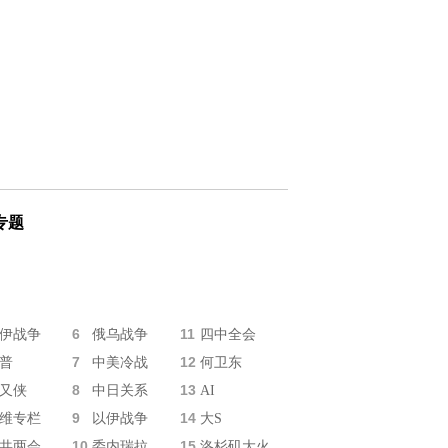
专题
6
11
伊战争
俄乌战争
四中全会
7
12
普
中美冷战
何卫东
8
13
又侠
中日关系
AI
9
14
维专栏
以伊战争
大S
10
15
共两会
委内瑞拉
洛杉矶大火