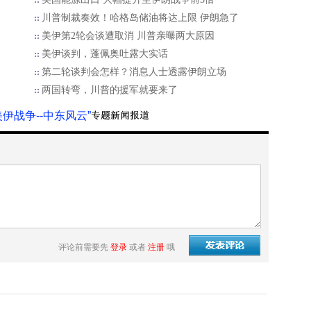
川普制裁奏效！哈格岛储油将达上限 伊朗急了
美伊第2轮会谈遭取消 川普亲曝两大原因
美伊谈判，蓬佩奥吐露大实话
第二轮谈判会怎样？消息人士透露伊朗立场
两国转弯，川普的援军就要来了
美伊战争--中东风云”
评论前需要先
登录
或者
注册
哦