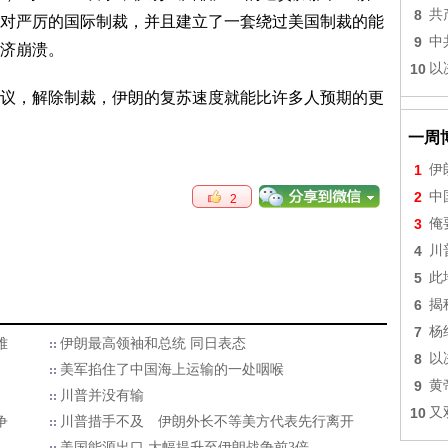
8
共
对严厉的国际制裁，并且建立了一套绕过美国制裁的能
9
中
济崩溃。
10
以
议，解除制裁，伊朗的复苏速度就能比许多人预期的更
一周
1
伊
2
中
2
3
俺
4
川
5
此
6
揭
7
杨
难
伊朗最高领袖和总统 同日表态
8
以
美军掐住了中国海上运输的一处咽喉
9
黄
川普并没有输
10
又
争
川普措手不及 伊朗外长不等美方代表先行离开
美国能源出口 大幅提升至伊朗战争前3倍