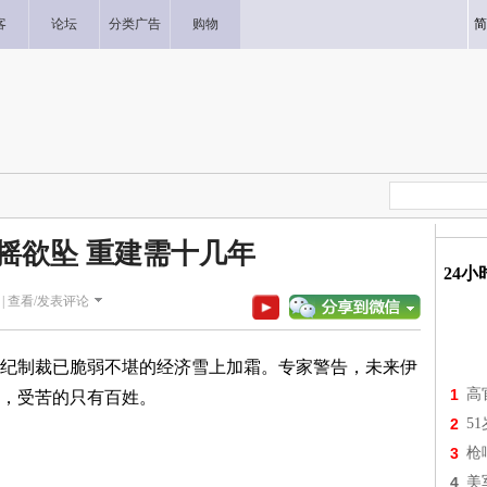
客
论坛
分类广告
购物
简
摇欲坠 重建需十几年
24
|
查看/发表评论
纪制裁已脆弱不堪的经济雪上加霜。专家警告，未来伊
1
高
，受苦的只有百姓。
2
5
3
枪
4
美