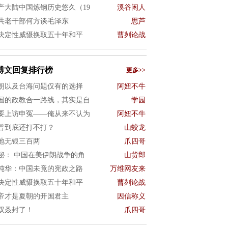
产大陆中国炼钢历史悠久（19
溪谷闲人
共老干部何方谈毛泽东
思芦
决定性威慑换取五十年和平
曹刿论战
博文回复排行榜
更多>>
朗以及台海问题仅有的选择
阿妞不牛
国的政教合一路线，其实是自
学园
要上访申冤——俺从来不认为
阿妞不牛
普到底还打不打？
山蛟龙
地无银三百两
爪四哥
秘： 中国在美伊朗战争的角
山货郎
纯华：中国未竟的宪政之路
万维网友来
决定性威慑换取五十年和平
曹刿论战
帝才是夏朝的开国君主
因信称义
双叒封了！
爪四哥