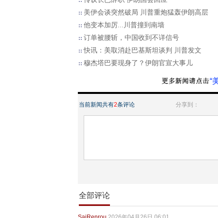
美伊会谈突然破局 川普重炮猛轰伊朗高层
他变本加厉...川普撞到南墙
订单被腰斩，中国收到不详信号
快讯：美取消赴巴基斯坦谈判 川普发文
穆杰塔巴要现身了？伊朗官宣大事儿
“
当前新闻共有
2
条评论
分享到：
全部评论
SaiRenrou
2026年04月26日 06:01