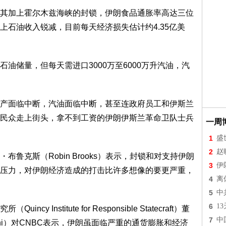
其加上霍尔木兹海峡的封锁，伊朗食品通胀率高达三位
上石油收入锐减，目前每天经济损失估计约4.35亿美
油储量，但每天需进口3000万至6000万升汽油，汽
产面临中断，汽油面临中断，甚至连政府员工和伊斯兰
民众走上街头，拿不到工资的伊朗伊斯兰革命卫队士兵
一周
1
盛
2
赵
鲁克斯（Robin Brooks）表示，封锁和对支持伊朗
3
伊
压力，对伊朗经济造成的打击比许多想像的要更严重，
4
离
5
中
6
1
Institute for Responsible Statecraft）董
7
中
jani）对CNBC表示，伊朗虽面临严重的通货膨胀和经济