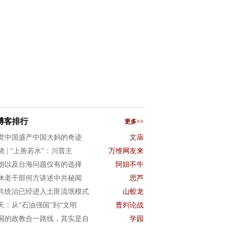
博客排行
更多>>
世中国盛产中国大妈的奇迹
文庙
晓 | “上善若水”：川普主
万维网友来
朗以及台海问题仅有的选择
阿妞不牛
休老干部何方讲述中共秘闻
思芦
共统治已经进入土匪流氓模式
山蛟龙
3天：从“石油强国”到“文明
曹刿论战
国的政教合一路线，其实是自
学园