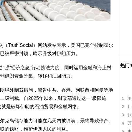
Truth Social）网站发帖表示，美国已完全控制霍尔
已被严密封锁，暗示升级对伊朗压力。
热门
加强“经济之怒”行动执法力度，同时运用金融和海上封
弱伊朗资金筹集、转移和汇回能力。
朗境外制裁措施，警告中共、香港、阿联酋和阿曼等地
级制裁。自2025年以来，财政部通过这一“极限施
1
美
的就是破坏伊朗的石油贸易和金融网络。
2
川
3
张
尔克岛储存能力可能在几天内被填满，最终导致停产。
4
万
取的钱财，维护伊朗人民的利益。
5
中