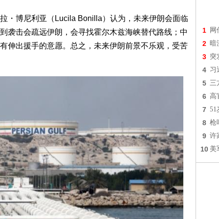
尼利亚（Lucila Bonilla）认为，未来伊朗会面临
1
网
到袭击会疏远伊朗，会寻找霍尔木兹海峡替代路线；中
2
暗
有伸出援手的意愿。总之，未来伊朗前景不乐观，受苦
3
突
4
习
5
三
6
高
7
5
8
枪
9
许
10
美