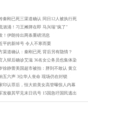
传秦刚已死三渠道确认 同日12人被执行死
流汹涌！习王摊牌在即 马兴瑞“疯了”
发！伊朗传出两条重磅消息
近平的新绰号 令人不寒而栗
方渠道确认：秦刚已死 背后另有隐情？
官入狱后确诊艾滋 36名女公务员也集体染
1岁徐静蕾美国超市被拍：胖到不敢认 黄立
响五六声 3位华人丧命 现场仍在封锁
家印认罪后，恒大前美女高管曝惊人内幕
军发极其罕见末日讯号 15国急吁国民逃出