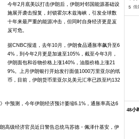
今年2月底美以打击伊朗后，伊朗对邻国能源基础设
5
俄
施展开袭击报复，封锁霍尔木兹海峡，引发全球数
十年来最严重的能源冲击，但同时自身经济更是岌
岌可危。
据CNBC报道，去年10月，伊朗食品通胀率飙升至6
4%，到今年2月更是加速至105%，截至今年3月，
伊朗面包和谷物价格上涨140%，油脂价格上涨21
9%。上月伊朗银行开始发行面值1000万里亚尔的纸
币，目前，伊朗货币里亚尔兑美元汇率已跌至约132
》中预测，今年伊朗经济预计萎缩6.1%，通胀率高达6
48
朗高级经济官员近日警告总统马苏德・佩泽什基安，伊