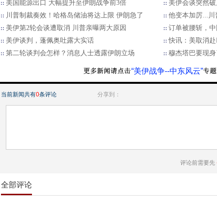
美国能源出口 大幅提升至伊朗战争前3倍
美伊会谈突然破
川普制裁奏效！哈格岛储油将达上限 伊朗急了
他变本加厉...
美伊第2轮会谈遭取消 川普亲曝两大原因
订单被腰斩，中
美伊谈判，蓬佩奥吐露大实话
快讯：美取消赴
第二轮谈判会怎样？消息人士透露伊朗立场
穆杰塔巴要现身
“美伊战争--中东风云”
当前新闻共有
0
条评论
分享到：
评论前需要先
全部评论