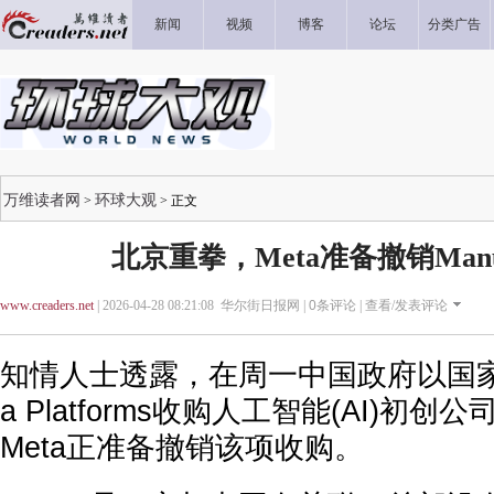
新闻
视频
博客
论坛
分类广告
万维读者网
环球大观
>
> 正文
北京重拳，Meta准备撤销Man
www.creaders.net
| 2026-04-28 08:21:08 华尔街日报网 |
0
条评论 |
查看/发表评论
知情人士透露，在周一中国政府以国家
a Platforms收购人工智能(AI)初创
Meta正准备撤销该项收购。