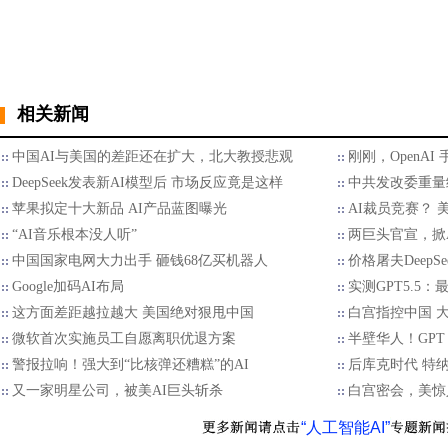
相关新闻
中国AI与美国的差距还在扩大，北大教授悲观
刚刚，OpenAI
DeepSeek发表新AI模型后 市场反应竟是这样
中共发改委重量
苹果拟定十大新品 AI产品蓝图曝光
AI裁员竞赛？ 
“AI音乐根本没人听”
两巨头官宣，掀
中国国家电网大力出手 砸钱68亿买机器人
价格屠夫DeepS
Google加码AI布局
实测GPT5.5
这方面差距越拉越大 美国绝对狠甩中国
白宫指控中国 
微软首次实施员工自愿离职优退方案
半壁华人！GPT 
警报拉响！强大到“比核弹还糟糕”的AI
后库克时代 特
又一家明星公司，被美AI巨头斩杀
白宫密会，美惊
“人工智能AI”