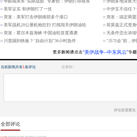
华邮揭美军“实际战损” 专家惊：伊朗打得很准
伊朗多地深夜大
美军证实 和伊朗打了一仗
中伊互不信任？
突发：美军打击伊朗南部多个港口
突发：搞定两盟
美军战机20公厘机炮狂扫 打残闯关伊朗油轮
荷莫兹正式变身
突发：霍尔木兹海峡 中国油轮首度遇袭
无条件交出浓缩
川普踢到铁板？“自由计划”36小时急停
“川习会”前，
“美伊战争--中东风云”
当前新闻共有
1
条评论
分享到：
评论前需要先
全部评论