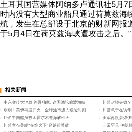
土耳其国营媒体阿纳多卢通讯社5月7
时内没有大型商业船只通过荷莫兹海峡
航，发生在总部设于北京的财新网报
于5月4日在荷莫兹海峡遭攻击之后。”
相关新闻
中东突传大消息 路透独家: 这国油轮偷渡海峡
川普封锁失败？ 
刚刚！美伊再度开火 全球油市进入危险时刻
川普急于在访华
19名中国船员被困霍尔木兹海峡69天
美军再度轰炸伊
川普宣布美舰“在炮火下”穿越荷莫兹
非常罕见 伊朗