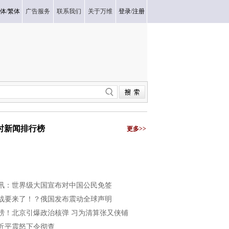
体
/
繁体
广告服务
联系我们
关于万维
登录
/
注册
小时新闻排行榜
更多>>
讯：世界级大国宣布对中国公民免签
战要来了！？俄国发布震动全球声明
磅！北京引爆政治核弹 习为清算张又侠铺
近平震怒下令彻查