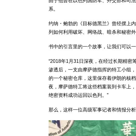
由于他曾在以色列国防军、外交部和司法
系。
约纳・鲍勃的《目标德黑兰》曾经摆上内
列如何利用破坏、网络战、暗杀和秘密外
书中的引言里的一个故事，让我们可以一
“2018年1月31日深夜，在经过长期
渗透后，一支由摩萨德指挥的特工小组，
的一个秘密仓库，这里保存着伊朗的核档
夜，摩萨德特工将这些档案装到卡车上，
绝密资料成功运回以色列。”
那么，这样一位高级军事记者和情报分析