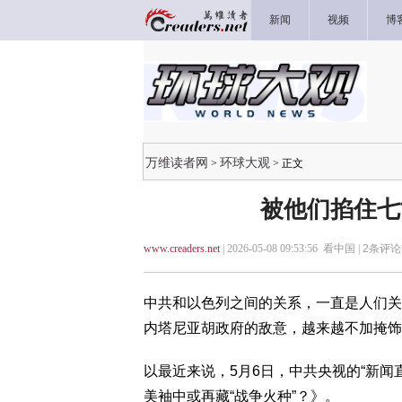
新闻
视频
博
万维读者网
环球大观
>
> 正文
被他们掐住七
www.creaders.net
| 2026-05-08 09:53:56 看中国 |
2
条评论 
中共和以色列之间的关系，一直是人们关
内塔尼亚胡政府的敌意，越来越不加掩饰
以最近来说，5月6日，中共央视的“新
美袖中或再藏“战争火种”？》。