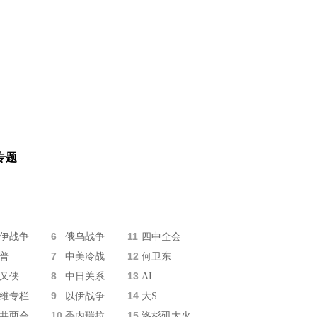
专题
6
11
伊战争
俄乌战争
四中全会
7
12
普
中美冷战
何卫东
8
13
又侠
中日关系
AI
9
14
维专栏
以伊战争
大S
10
15
共两会
委内瑞拉
洛杉矶大火