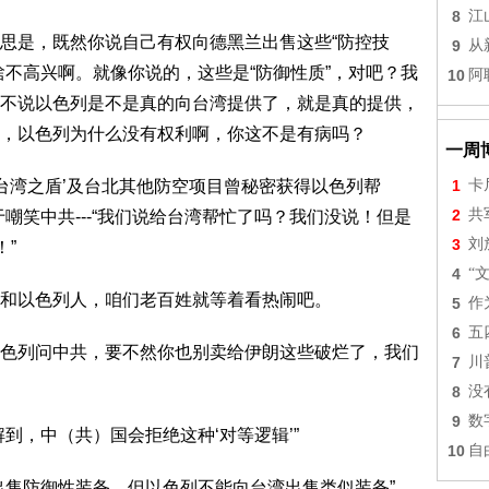
8
江
思是，既然你说自己有权向德黑兰出售这些“防控技
9
从
啥不高兴啊。就像你说的，这些是“防御性质”，对吧？我
10
阿
不说以色列是不是真的向台湾提供了，就是真的提供，
，以色列为什么没有权利啊，你这不是有病吗？
一周
‘台湾之盾’及台北其他防空项目曾秘密获得以色列帮
1
卡
2
共
嘲笑中共---“我们说给台湾帮忙了吗？我们没说！但是
3
刘
！”
4
“
和以色列人，咱们老百姓就等着看热闹吧。
5
作
6
五
色列问中共，要不然你也别卖给伊朗这些破烂了，我们
7
川
8
没
9
数
到，中（共）国会拒绝这种‘对等逻辑’”
10
自
出售防御性装备，但以色列不能向台湾出售类似装备”