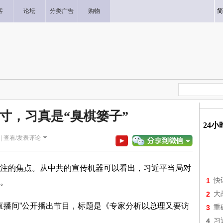
客
论坛
分类广告
购物
简
寸，习真是“臭棋篓子”
24
|
查看/发表评论
注的焦点。从中共的宣传机器可以看出，习近平当局对
1
快
。
2
大
闻直播间”公开播出节目，标题是《专家分析以总理又要访
3
重
4
习