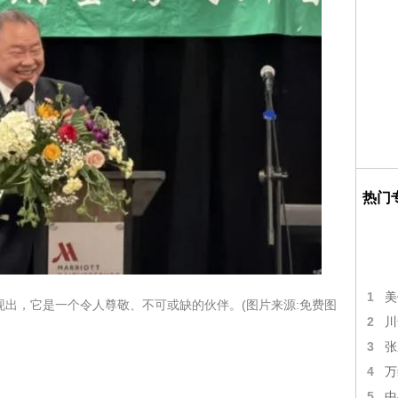
热门
1
美
出，它是一个令人尊敬、不可或缺的伙伴。(图片来源:免费图
2
川
3
张
4
万
5
中