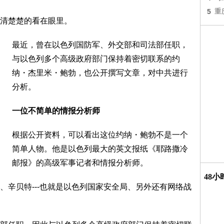
5
重
清楚楚的看在眼里。
最近，曾在以色列国防军、外交部和司法部任职，
与以色列多个高级政府部门保持着密切联系的约
纳・杰里米・鲍勃，也公开撰写文章，对中共进行
分析。
一位不简单的情报分析师
根据公开资料，可以看出这位约纳・鲍勃不是一个
简单人物。他是以色列最大的英文报纸《耶路撒冷
邮报》的高级军事记者和情报分析师。
48
、辛贝特---也就是以色列国家安全局、另外还有网络战