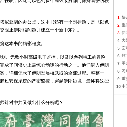
部任职，因此与以色列多个高级政府部门保持着密切联
1
快
塔尼亚胡的办公桌，这本书还有一个副标题，是《以色
2
重
交阻止伊朗核问题并建立一个新中东》。
3
伊
4
大
窥这本书的精彩程度。
5
面
6
炸
精密筹划、无数小时高级电子监控，以及以色列特工的冒险
7
重
完成了间谍史上最惊心动魄的行动之一。他们潜入伊朗
8
习
案，详细记录了伊朗发展核武器的全部过程。整整一
9
重
躲过安保系统的严密监控，穿越伊朗边境，最终将这些
10
中
师针对中共又做出什么分析呢？