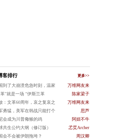
博客排行
更多>>
国到了大崩溃危急时刻，温家
万维网友来
文革”就是一场 “伊斯兰革
陈家梁子
放：文革60周年，哀之复哀之
万维网友来
军勇猛，美军在韩战只能打个
思芦
尼会成为川普儆猴的鸡
阿妞不牛
球共生公约大纲（修订版）
孞烎Archer
国会不会被伊朗拖垮？
周汉卿