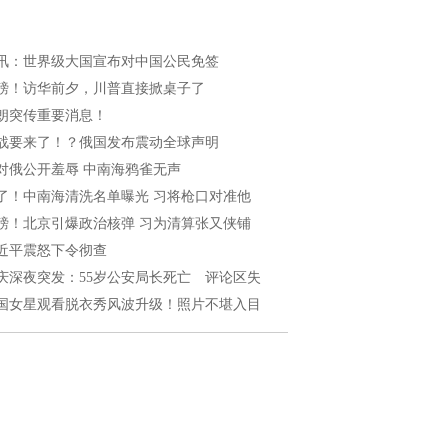
讯：世界级大国宣布对中国公民免签
磅！访华前夕，川普直接掀桌子了
朗突传重要消息！
战要来了！？俄国发布震动全球声明
对俄公开羞辱 中南海鸦雀无声
了！中南海清洗名单曝光 习将枪口对准他
磅！北京引爆政治核弹 习为清算张又侠铺
近平震怒下令彻查
庆深夜突发：55岁公安局长死亡 评论区失
国女星观看脱衣秀风波升级！照片不堪入目