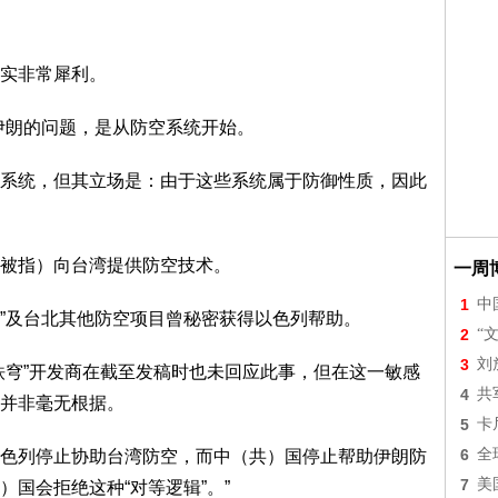
实非常犀利。
伊朗的问题，是从防空系统开始。
系统，但其立场是：由于这些系统属于防御性质，因此
被指）向台湾提供防空技术。
一周
1
中
”及台北其他防空项目曾秘密获得以色列帮助。
2
“
3
刘
铁穹”开发商在截至发稿时也未回应此事，但在这一敏感
4
共
并非毫无根据。
5
卡
6
全
色列停止协助台湾防空，而中（共）国停止帮助伊朗防
7
美
国会拒绝这种“对等逻辑”。”