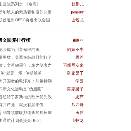
山谍战系列之 《余震》
麒麟儿
新加坡人的素质看制度的决定
penseur
联酋退出OPEC再退出联合国
山蛟龙
博文回复排行榜
更多>>
尼会成为川普儆猴的鸡
阿妞不牛
军勇猛，美军在韩战只能打个
思芦
放：文革60周年，哀之复哀之
万维网友来
文革”就是一场 “伊斯兰革
陈家梁子
为开国者的毛泽东：与希特勒
学园
四新文化运动是“伪启蒙”
陈家梁子
普逆转了罗斯福的欧洲优先政
思芦
有共产党，就没有如来佛
爪四哥
字86导致前联邦调查局局长詹
玉质
由通航计划会搞死IRGC
山蛟龙