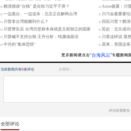
赖清德谈“台独” 是在给习近平子弹？
Axios披露：
一边惠台、一边追杀：北京正在解构台湾
川习会最重要结
川普拿台湾能赌到什么？
回应川普？赖清
川普警告后 台湾仍坚称本身就是主权独立的国家
苏起：北京成功
川普喊不支持台独 王丹分析：纯属场面话
川普这样说 显
中共的“集体恐惧”
原来，美国这座
“台海风云”
当前新闻共有
8
条评论
分享到：
评论前需要先
全部评论