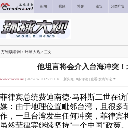
新闻
视频
博客
论坛
分类广告
万维读者网
环球大观
>
> 正文
他坦言将会介入台海冲突！
www.creaders.net
| 2026-05-19 12:27:11 RFI 新头壳 |
8
条评论 |
查看/发表评论
菲律宾总统费迪南德·马科斯二世在访
媒：由于地理位置毗邻台湾，且很多
作，一旦台湾发生任何冲突，菲律宾
虽然菲律宾继续坚持“一个中国”政策