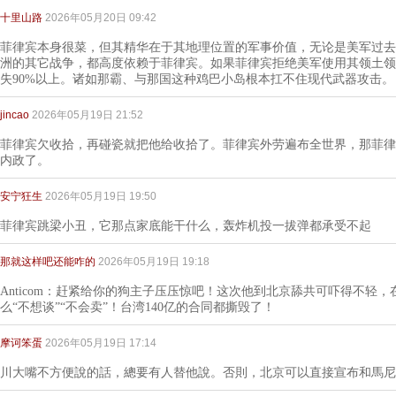
十里山路
2026年05月20日 09:42
菲律宾本身很菜，但其精华在于其地理位置的军事价值，无论是美军过去
洲的其它战争，都高度依赖于菲律宾。如果菲律宾拒绝美军使用其领土领
失90%以上。诸如那霸、与那国这种鸡巴小岛根本扛不住现代武器攻击。
jincao
2026年05月19日 21:52
菲律宾欠收拾，再碰瓷就把他给收拾了。菲律宾外劳遍布全世界，那菲律
内政了。
安宁狂生
2026年05月19日 19:50
菲律宾跳梁小丑，它那点家底能干什么，轰炸机投一拔弹都承受不起
那就这样吧还能咋的
2026年05月19日 19:18
Anticom：赶紧给你的狗主子压压惊吧！这次他到北京舔共可吓得不轻
么“不想谈”“不会卖”！台湾140亿的合同都撕毁了！
摩诃笨蛋
2026年05月19日 17:14
川大嘴不方便說的話，總要有人替他說。否則，北京可以直接宣布和馬尼