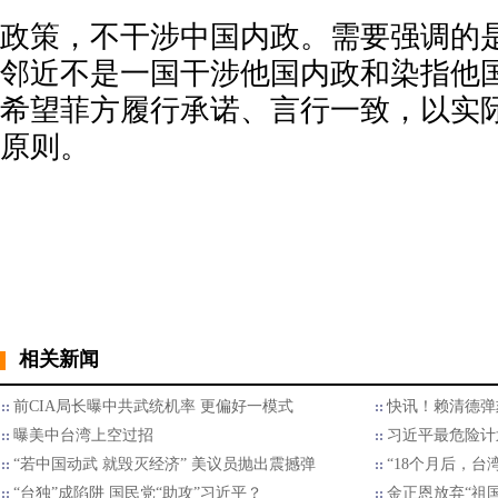
政策，不干涉中国内政。需要强调的
邻近不是一国干涉他国内政和染指他
希望菲方履行承诺、言行一致，以实
原则。
相关新闻
前CIA局长曝中共武统机率 更偏好一模式
快讯！赖清德弹
曝美中台湾上空过招
习近平最危险计
“若中国动武 就毁灭经济” 美议员抛出震撼弹
“18个月后，台
“台独”成陷阱 国民党“助攻”习近平？
金正恩放弃“祖