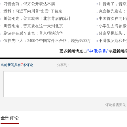
习普会前，俄方公开表达不满
川普走了，普京
爆料！习近平向川普“出卖”了普京
克宫抢先发布：
川普刚走，普京就来！北京背后的算计
中国首次在同1
川普刚走，普京要在这一天到北京
小学生去海参崴
刷波存在感？克宫：普京很快访华
普京罕见低头，
俄损失巨大：3400个中国零件不合格，烧光3500万
不满俄罗斯和外
“中俄关系”
当前新闻共有
7
条评论
分享到：
评论前需要先
全部评论