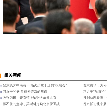
相关新闻
普京急奔中南海 一场火药味十足的“摸底会”
普京访华，为何
习近平的盛情 难掩普京的焦虑
习近平“后悔论
收到凶讯，普京带上这张大单赴北京
只剩总理看家！
藏不住的焦虑，莫斯科打响北京保卫战
普京抵达北京展