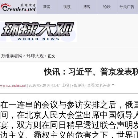
新闻
视频
博客
论坛
分类广告
万维读者网
环球大观
>
> 正文
快讯：习近平、普京发表
www.creaders.net
| 2026-05-20 07:43:47 上报 |
7
条评论 |
查看/发表评论
在一连串的会议与参访安排之后，俄国
间，在北京人民大会堂出席中国领导
宴，双方则在同日稍早透过联合声明
边主义、霸权主义的危害之下，世界正