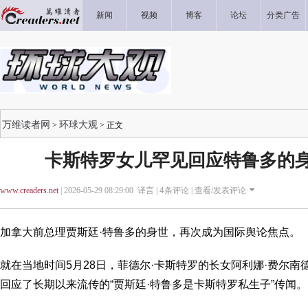
新闻
视频
博客
论坛
分类广告
万维读者网
环球大观
>
> 正文
卡斯特罗女儿罕见回应特鲁多的
www.creaders.net
| 2026-05-29 08:29:00 译言 |
4
条评论 |
查看/发表评论
加拿大前总理贾斯廷·特鲁多的身世，再次成为国际舆论焦点。
就在当地时间5月28日，菲德尔·卡斯特罗的长女阿利娜·费尔南德斯（A
回应了长期以来流传的“贾斯廷·特鲁多是卡斯特罗私生子”传闻。