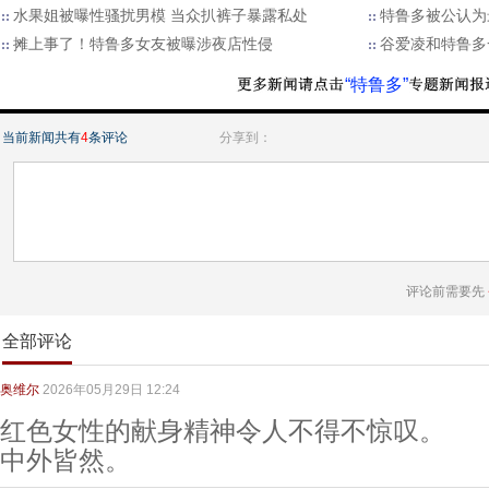
水果姐被曝性骚扰男模 当众扒裤子暴露私处
特鲁多被公认为
摊上事了！特鲁多女友被曝涉夜店性侵
谷爱凌和特鲁多
“特鲁多”
当前新闻共有
4
条评论
分享到：
评论前需要先
全部评论
奥维尔
2026年05月29日 12:24
红色女性的献身精神令人不得不惊叹。
中外皆然。