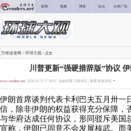
新闻
视频
博客
论坛
分类广告
万维读者网
环球大观
>
> 正文
川普更新“强硬措辞版”协议 
www.creaders.net
| 2026-05-31 17:38:07 自由时报 |
0
条评论 |
查看/发表评论
伊朗首席谈判代表卡利巴夫五月卅一
信，除非伊朗的权益获得充分保障，
与华府达成任何协议，形同驳斥美国
宣称，伊朗已同意不会发展核武。而