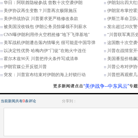
华日：阿联酋隐秘参战 曾数十次空袭伊朗
伊朗划出四大红
美伊协议再生变数？川普再次极限施压
伊朗宣布掌控霍
美伊停战协议 川普要求更严格修改条款
伊斯兰革命卫队
被美国没收钱包 伊朗公务员惊爆领不到薪水
发出超过20次警
CNN曝伊朗利用停火空档抢修“地下飞弹基地”
“川普联军离历
美军战机伊朗遭击落内情曝光 很可能是中国导弹
这国数十次空袭伊
以决定性优势 哈梅内伊“门徒”在炮火中连任
川普在战情室开
霍尔木兹90天 川普把停火条件写成清单
美国番茄价格飙
伊朗官媒公开反驳川普
川普公布对伊协
突发：川普宣布结束对伊朗的海上封锁行动
川普想再观察几
“美伊战争--中东风云”
当前新闻共有
0
条评论
分享到：