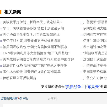
相关新闻
美以联手打伊朗：折腾半天，就这结果？
川普更新“强硬
华日：阿联酋隐秘参战 曾数十次空袭伊朗
伊朗划出四大红
美伊协议再生变数？川普再次极限施压
伊朗宣布掌控霍
美伊停战协议 川普要求更严格修改条款
伊斯兰革命卫队
被美国没收钱包 伊朗公务员惊爆领不到薪水
发出超过20次警
CNN曝伊朗利用停火空档抢修“地下飞弹基地”
“川普联军离历
美军战机伊朗遭击落内情曝光 很可能是中国导弹
这国数十次空袭伊
以决定性优势 哈梅内伊“门徒”在炮火中连任
川普在战情室开
霍尔木兹90天 川普把停火条件写成清单
美国番茄价格飙
伊朗官媒公开反驳川普
川普公布对伊协
“美伊战争--中东风云”
当前新闻共有
2
条评论
分享到：