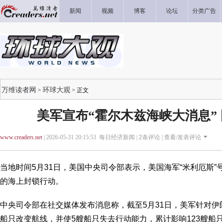
新闻
视频
博客
论坛
分类广告
万维读者网
环球大观
>
> 正文
美军宣布“霍尔木兹海峡大消息”
www.creaders.net
| 2026-05-31 20:15:53 每日经济新闻 |
2
条评论 |
查看/发表评论
当地时间5月31日，美国中央司令部表示，美国海军“米利厄斯
的海上封锁行动。
中央司令部在社交媒体发布消息称，截至5月31日，美军针对伊
船只改变航线，并使5艘船只失去行动能力，累计影响123艘船