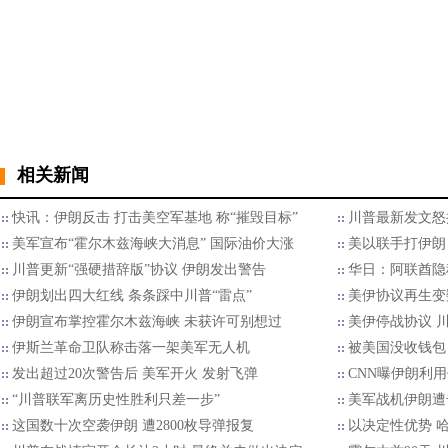
相关新闻
快讯：伊朗反击 打击美空军基地 称“摧毁目标”
川普最新发文怒
美军宣布“霍尔木兹海峡大消息” 国际油价大涨
美以联手打伊朗
川普更新“强硬措辞版”协议 伊朗发出警告
华日：阿联酋隐
伊朗划出四大红线 条条踩中川普“雷点”
美伊协议再生变
伊朗宣布掌控霍尔木兹海峡 未获许可别想过
美伊停战协议 
伊斯兰革命卫队称击落一架美军无人机
被美国没收钱包
发出超过20次警告后 美军开火 发射飞弹
CNN曝伊朗利
“川普联军离历史性胜利只差一步”
美军战机伊朗遭
这国数十次空袭伊朗 遭2800枚导弹报复
以决定性优势 