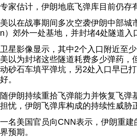
专家估计，伊朗地底飞弹库目前仍存有
美以在战事期间多次空袭伊朗中部城市伊
n）郊外一处基地，并封堵4处隧道入
卫星影像显示，其中2个入口附近至少
美以为封堵这些隧道耗费多少弹药，
动砂石车填平弹坑，另2处入口早已
好。
随伊朗持续重拾飞弹能力并恢复飞弹
担忧，伊朗飞弹库构成的持续性威胁
一名美国官员向CNN表示，伊朗重建
界预期。