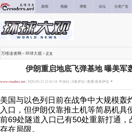
新闻
视频
博客
论坛
分类广告
万维读者网
环球大观
>
> 正文
伊朗重启地底飞弹基地 曝美军
www.creaders.net
| 2026-05-31 22:41:54 中央社 |
0
条评论 |
查看/发表评论
美国与以色列日前在战争中大规模轰
入口，但伊朗仅靠推土机等简易机具
前69处隧道入口已有50处重新打通
存在局限。