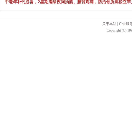
中老年补钙必备，2星期消除夜间抽筋、腰背疼痛，防治骨质疏松立竿
关于本站
|
广告服
Copyright (C) 199