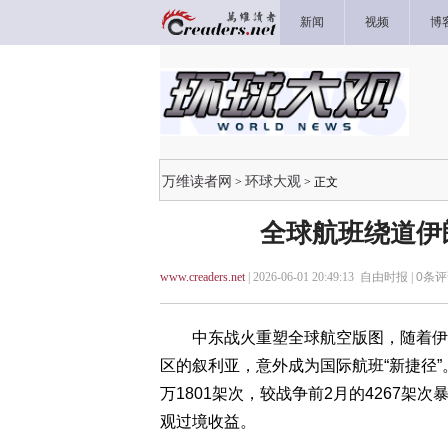
新闻
视频
博
万维读者网
环球大观
>
> 正文
全球航班绕道伊
www.creaders.net
| 2026-06-01 20:49:13 自由时报 |
0
条评
中东战火重塑全球航空版图，随着伊朗
区的叙利亚，意外成为国际航班“新捷径
万1801架次，较战争前2月的4267架
观过境收益。