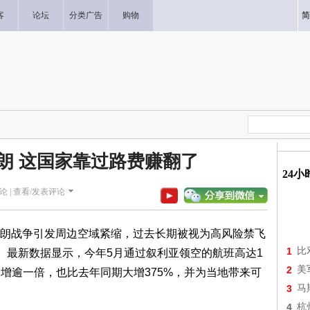
客
论坛
分类广告
购物
简
朗 这国家靠过路费赚翻了
24
论 |
查看/发表评论
战争引发周边空域紧缩，过去长期被视为高风险禁飞
1
比
”。最新数据显示，今年5月通过叙利亚领空的航班高达1
2
美
次暴增逾一倍，也比去年同期大增375%，并为当地带来可
3
马
4
杭