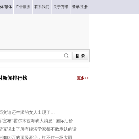
体
/
繁体
广告服务
联系我们
关于万维
登录
/
注册
小时新闻排行榜
更多>>
邓文迪还生猛的女人出现了…
军宣布“霍尔木兹海峡大消息” 国际油价
斯克说出了所有经济学家都不敢承认的话
州8000万的顶级豪宅，扛不住一场大雨