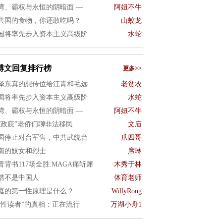
湾、霸权与永恒的阴暗面 —
阿妞不牛
共国的食物，你还敢吃吗？
山蛟龙
国将率先步入资本主义高级阶
水蛇
博文回复排行榜
更多>>
泽东真的想传位给江青和毛远
老贫农
国将率先步入资本主义高级阶
水蛇
湾、霸权与永恒的阴暗面 —
阿妞不牛
“政庇”老侨们聊非法移民
文庙
国停止对台军售，中共武统台
爪四哥
南的妓女和烈士
席琳
普背书117场全胜.MAGA痛斩犀
木秀于林
惜不是中国人
体育老师
庭的第一性原理是什么？
WillyRong
女性读者”的真相：正在流行
万湖小舟1