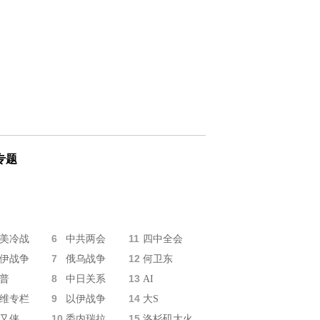
专题
6
11
美冷战
中共两会
四中全会
7
12
伊战争
俄乌战争
何卫东
8
13
普
中日关系
AI
9
14
维专栏
以伊战争
大S
10
15
又侠
委内瑞拉
洛杉矶大火