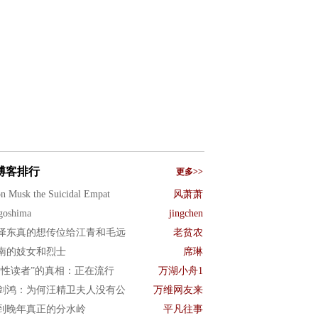
博客排行
更多>>
n Musk the Suicidal Empat
风萧萧
goshima
jingchen
泽东真的想传位给江青和毛远
老贫农
南的妓女和烈士
席琳
女性读者”的真相：正在流行
万湖小舟1
剑鸿：为何汪精卫夫人没有公
万维网友来
到晚年真正的分水岭
平凡往事