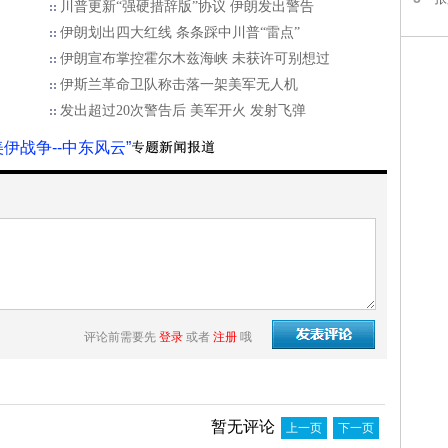
川普更新“强硬措辞版”协议 伊朗发出警告
伊朗划出四大红线 条条踩中川普“雷点”
伊朗宣布掌控霍尔木兹海峡 未获许可别想过
伊斯兰革命卫队称击落一架美军无人机
发出超过20次警告后 美军开火 发射飞弹
美伊战争--中东风云”
评论前需要先
登录
或者
注册
哦
暂无评论
上一页
下一页