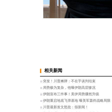
相关新闻
突发！川普摊牌：不在乎谈判结束
局势极为复杂，他曝伊朗高层惨况
伊朗宣布三件事！美伊局势骤然升级
伊朗重启地底飞弹基地 曝美军轰炸战略局限
川普最新发文怒批：假新闻！