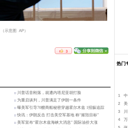
（示意图 AP）
3
热门
川普话音刚落，就遭内塔尼亚胡打脸
1
中
为重启谈判，川普满足了伊朗一条件
2
美
曝美军引导70艘商船秘密穿越霍尔木兹 1招躲追踪
3
川
快讯：伊朗反击 打击美空军基地 称“摧毁目标”
4
万
美军宣布“霍尔木兹海峡大消息” 国际油价大涨
5
张