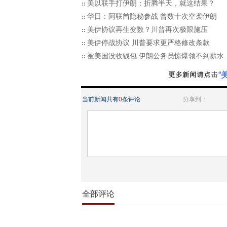
美以联手打伊朗：折腾半天，就这结果？
华日：阿联酋隐秘参战 曾数十次空袭伊朗
美伊协议再生变数？川普再次极限施压
美伊停战协议 川普要求更严格修改条款
被美国没收钱包 伊朗公务员惊爆领不到薪水
“
当前新闻共有
0
条评论
分享到：
全部评论