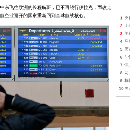
东飞往欧洲的长程航班，已不再绕行伊拉克，而改走
航空业避开的国家重新回到全球航线核心。
1
央
2
比
3
美
4
马
5
历
6
3
7
快
8
两
9
杭
10
美