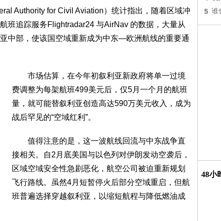
ority for Civil Aviation）统计指出，随着区域冲
5
谁
服务Flightradar24 与AirNav 的数据，大量从
亚中部，使该国空域重新成为中东—欧洲航线的重要通
市场估算，在今年初叙利亚新政府将单一过境
费调整为每架航班499美元后，仅5月一个月的航班
量，就可能替叙利亚创造高达590万美元收入，成为
战后罕见的“空域红利”。
值得注意的是，这一波航线回流与中东战争直
接相关。自2月底美国与以色列对伊朗发动空袭后，
区域空域安全性急剧恶化，航空公司被迫重新规划
48
飞行路线。虽然4月短暂停火后部分空域重启，但航
班普遍选择穿越叙利亚，以缩短航程与降低燃油成