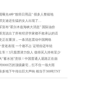
视曝光4种“致癌日用品” 很多人整箱地
邓文迪还生猛的女人出现了…
军宣布“霍尔木兹海峡大消息” 国际油价
斯克说出了所有经济学家都不敢承认的话
史正在重演，一条消息震动中国网络
 个变老表现 一个都不占 证明你还年轻
上车！3只股票潜力惊人 值得买入持有至少
大“蓄水池”溃坝！中国普通人退路正在崩
州8000万的顶级豪宅，扛不住一场大雨
东多地下午传出巨大声响 相当于300吨TNT